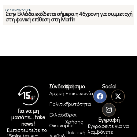
06/08/2026 10:12
Στην Ελλάδα εκδίδεται σήμερα η 46χρονη για συμμετοχή
στη φονική επίθεση στη Marfin
Σύνδεσμοι
Χρήσιμα
Social
Αρχική
Επικοινωνία
Πολιτική
Ταυτότητα
Για να μη
Ελλάδα
Όροι
μασάτε... fake
Εγγραφή
Χρήσης
news!
Οικονομία
Εγγραφείτε για να
Εμπιστευτείτε το
λαμβάνετε
Πολιτική
15minutes για
Διεθνή