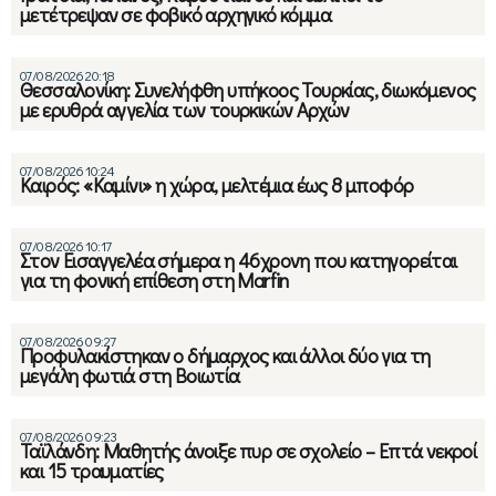
μετέτρεψαν σε φοβικό αρχηγικό κόμμα
07/08/2026 20:18
Θεσσαλονίκη: Συνελήφθη υπήκοος Τουρκίας, διωκόμενος
με ερυθρά αγγελία των τουρκικών Αρχών
07/08/2026 10:24
Καιρός: «Καμίνι» η χώρα, μελτέμια έως 8 μποφόρ
07/08/2026 10:17
Στον Εισαγγελέα σήμερα η 46χρονη που κατηγορείται
για τη φονική επίθεση στη Marfin
07/08/2026 09:27
Προφυλακίστηκαν ο δήμαρχος και άλλοι δύο για τη
μεγάλη φωτιά στη Βοιωτία
07/08/2026 09:23
Ταϊλάνδη: Μαθητής άνοιξε πυρ σε σχολείο – Επτά νεκροί
και 15 τραυματίες