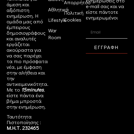
ενημερώσεις στο
Απορρήτου
άμεση και
e-mail σας και να
Αθλητικά
αξιόπιστη
είστε πάντοτε
Πολιτική
ενημέρωση. Η
ενημερωμένοι
Cookies
Lifestyle
ομάδα μας από
έμπειρους
War
δημοσιογράφους
Room
και αναλυτές
εργάζεται
ΕΓΓΡΑΦΗ
ακούραστα για
να σας παρέχει
τα πιο πρόσφατα
νέα, με έμφαση
στην αλήθεια και
την
αντικειμενικότητα.
Με το
15minutes
,
είστε πάντα ένα
βήμα μπροστά
στην
ενημέρωση
.
Ταυτότητα
Πιστοποίησης :
Μ.Η.Τ. 232465