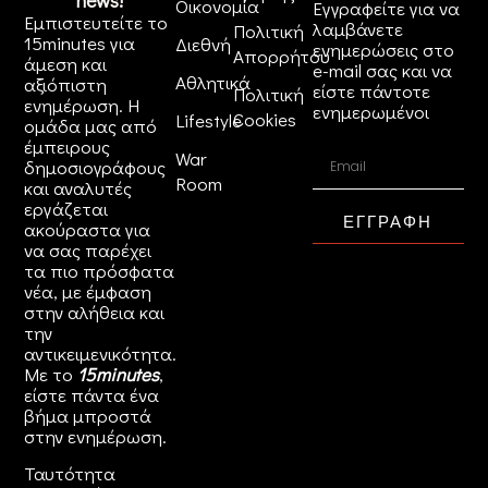
news!
Οικονομία
Εγγραφείτε για να
Εμπιστευτείτε το
λαμβάνετε
Πολιτική
15minutes για
Διεθνή
ενημερώσεις στο
Απορρήτου
άμεση και
e-mail σας και να
Αθλητικά
αξιόπιστη
είστε πάντοτε
Πολιτική
ενημέρωση. Η
ενημερωμένοι
Cookies
Lifestyle
ομάδα μας από
έμπειρους
War
δημοσιογράφους
Room
και αναλυτές
εργάζεται
ΕΓΓΡΑΦΗ
ακούραστα για
να σας παρέχει
τα πιο πρόσφατα
νέα, με έμφαση
στην αλήθεια και
την
αντικειμενικότητα.
Με το
15minutes
,
είστε πάντα ένα
βήμα μπροστά
στην
ενημέρωση
.
Ταυτότητα