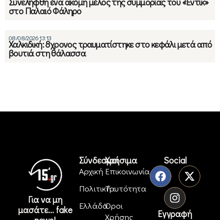
Συνελήφθη ένα ακόμη μέλος της συμμορίας του «Έντικ»
στο Παλαιό Φάληρο
08/08/2026 13:13
Χαλκιδική: 8χρονος τραυματίστηκε στο κεφάλι μετά από
βουτιά στη θάλασσα
Σύνδεσμοι
Χρήσιμα
Social
Αρχική
Επικοινωνία
Πολιτική
Ταυτότητα
Για να μη
Ελλάδα
Όροι
μασάτε... fake
Εγγραφή
Χρήσης