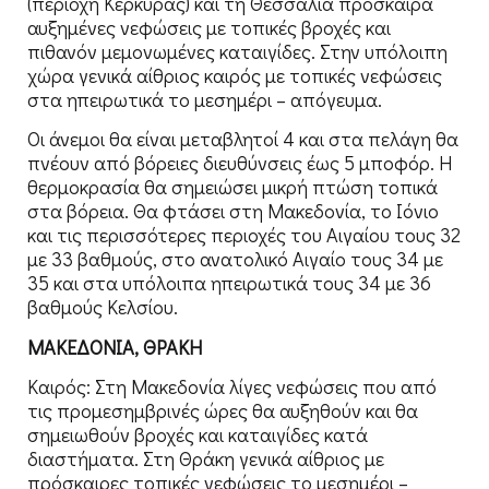
(περιοχή Κέρκυρας) και τη Θεσσαλία πρόσκαιρα
αυξημένες νεφώσεις με τοπικές βροχές και
πιθανόν μεμονωμένες καταιγίδες. Στην υπόλοιπη
χώρα γενικά αίθριος καιρός με τοπικές νεφώσεις
στα ηπειρωτικά το μεσημέρι – απόγευμα.
Οι άνεμοι θα είναι μεταβλητοί 4 και στα πελάγη θα
πνέουν από βόρειες διευθύνσεις έως 5 μποφόρ. Η
θερμοκρασία θα σημειώσει μικρή πτώση τοπικά
στα βόρεια. Θα φτάσει στη Μακεδονία, το Ιόνιο
και τις περισσότερες περιοχές του Αιγαίου τους 32
με 33 βαθμούς, στο ανατολικό Αιγαίο τους 34 με
35 και στα υπόλοιπα ηπειρωτικά τους 34 με 36
βαθμούς Κελσίου.
ΜΑΚΕΔΟΝΙΑ, ΘΡΑΚΗ
Καιρός: Στη Μακεδονία λίγες νεφώσεις που από
τις προμεσημβρινές ώρες θα αυξηθούν και θα
σημειωθούν βροχές και καταιγίδες κατά
διαστήματα. Στη Θράκη γενικά αίθριος με
πρόσκαιρες τοπικές νεφώσεις το μεσημέρι –