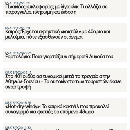
09/08/2026 10:51
Πινακίδες κυκλοφορίας με λίγα κλικ: Τι αλλάζει σε
παραγγελία, πληρωμή και έκδοση
09/08/2026 10:11
Καιρός: Έρχεται εκρηκτικό «κοκτέιλ» με 40αρια και
μελτέμια, πότε εξασθενούν οι άνεμοι
09/08/2026 09:24
Εορτολόγιο: Ποιοι γιορτάζουν σήμερα 9 Αυγούστου
09/08/2026 09:15
Στο 401 οι δύο αστυνομικοί μετά το τροχαίο στην
Αθηνών-Σουνίου – Το αυτοκίνητο των τουριστών έκανε
αναστροφή
08/08/2026 18:36
«Hot-dry-windy»: Το καιρικό κοκτέιλ που προκαλεί
συναγερμό για φωτιές το επόμενο 48ωρο
08/08/2026 16:30