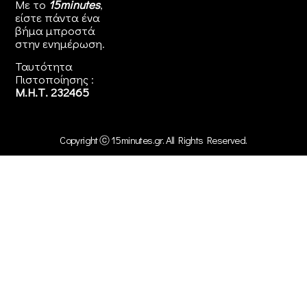
Με το
15minutes
,
είστε πάντα ένα
βήμα μπροστά
στην
ενημέρωση
.
Ταυτότητα
Πιστοποίησης :
Μ.Η.Τ. 232465
Copyright ⓒ 15minutes.gr. All Rights Reserved.