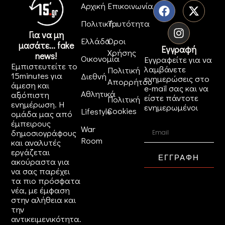
Αρχική
Επικοινωνία
Πολιτική
Ταυτότητα
Για να μη
Ελλάδα
Όροι
μασάτε... fake
Εγγραφή
Χρήσης
news!
Οικονομία
Εγγραφείτε για να
Εμπιστευτείτε το
λαμβάνετε
Πολιτική
15minutes για
Διεθνή
ενημερώσεις στο
Απορρήτου
άμεση και
e-mail σας και να
Αθλητικά
αξιόπιστη
είστε πάντοτε
Πολιτική
ενημέρωση. Η
ενημερωμένοι
Cookies
Lifestyle
ομάδα μας από
έμπειρους
War
δημοσιογράφους
Room
και αναλυτές
εργάζεται
ΕΓΓΡΑΦΗ
ακούραστα για
να σας παρέχει
τα πιο πρόσφατα
νέα, με έμφαση
στην αλήθεια και
την
αντικειμενικότητα.