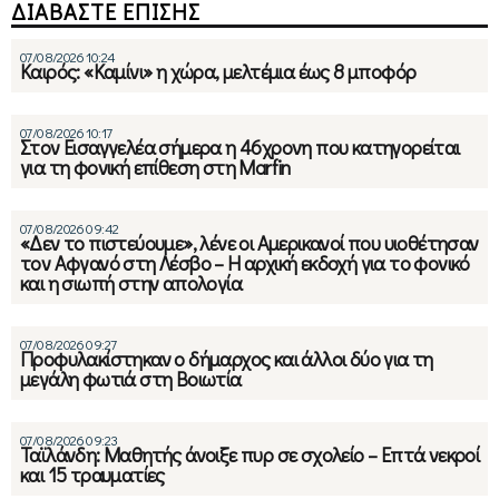
ΔΙΑΒΑΣΤΕ ΕΠΙΣΗΣ
07/08/2026 10:24
Καιρός: «Καμίνι» η χώρα, μελτέμια έως 8 μποφόρ
07/08/2026 10:17
Στον Εισαγγελέα σήμερα η 46χρονη που κατηγορείται
για τη φονική επίθεση στη Marfin
07/08/2026 09:42
«Δεν το πιστεύουμε», λένε οι Αμερικανοί που υιοθέτησαν
τον Αφγανό στη Λέσβο – Η αρχική εκδοχή για το φονικό
και η σιωπή στην απολογία
07/08/2026 09:27
Προφυλακίστηκαν ο δήμαρχος και άλλοι δύο για τη
μεγάλη φωτιά στη Βοιωτία
07/08/2026 09:23
Ταϊλάνδη: Μαθητής άνοιξε πυρ σε σχολείο – Επτά νεκροί
και 15 τραυματίες