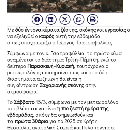
Με
δύο
έντονα
κύματα
ζέστης
,
σκόνης
και
υγρασίας
α
να εξελιχθεί ο
καιρός
αυτή την εβδομάδα,
όπως υπογραμμίζει ο Γιώργος Τσατραφύλλιας.
Σύμφωνα με τον κ. Τσατραφύλλια, το πρώτο κύμα
αναμένεται το διάστημα
Τρίτη
–
Πέμπτη
, ενώ το
δεύτερο
Παρασκευή
–
Κυριακή
, ταυτόχρονα ο
μετεωρολόγος επισημαίνει πως και στα δύο
διαστήματα αυξημένη θα είναι η
συγκέντρωση
Σαχαριανής
σκόνης
στην
ατμόσφαιρα.
Το
Σάββατο
15/3, σύμφωνα με τον μετεωρολόγο,
προβλέπεται να είναι
η πιο ζεστή ημέρα της
εβδομάδας
, οπότε θα σημειωθούν και
τα
πρώτα
30άρια
για το 2025 σε Κρήτη,
Θεσσαλία, ανατολική Στερεά και Πελοποννησο.