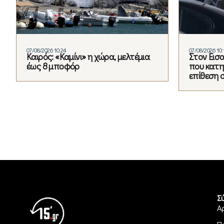
07/08/2026 10:24
07/08/2026 10:
Καιρός: «Καμίνι» η χώρα, μελτέμια
Στον Εισ
έως 8 μποφόρ
που κατηγ
επίθεση 
Σ
Α