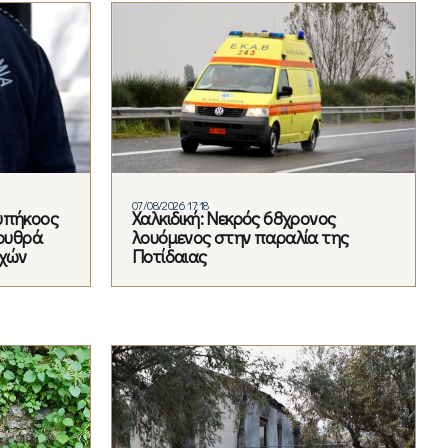
07/08/2026 17:18
υπήκοος
Χαλκιδική: Νεκρός 68χρονος
ερυθρά
λουόμενος στην παραλία της
ρχών
Ποτίδαιας