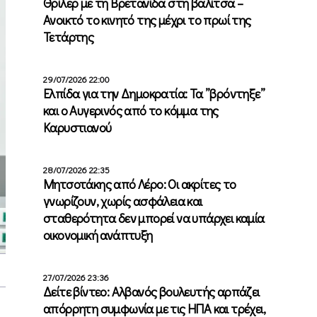
Θρίλερ με τη Βρετανίδα στη βαλίτσα –
Ανοικτό το κινητό της μέχρι το πρωί της
Τετάρτης
29/07/2026 22:00
Ελπίδα για την Δημοκρατία: Τα ”βρόντηξε”
και ο Αυγερινός από το κόμμα της
Καρυστιανού
28/07/2026 22:35
Μητσοτάκης από Λέρο: Οι ακρίτες το
γνωρίζουν, χωρίς ασφάλεια και
σταθερότητα δεν μπορεί να υπάρχει καμία
οικονομική ανάπτυξη
27/07/2026 23:36
Δείτε βίντεο: Αλβανός βουλευτής αρπάζει
απόρρητη συμφωνία με τις ΗΠΑ και τρέχει,