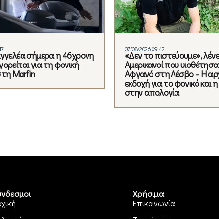
17
07/08/2026 09:42
αγγελέα σήμερα η 46χρονη
«Δεν το πιστεύουμε», λένε
ορείται για τη φονική
Αμερικανοί που υιοθέτησα
στη Marfin
Αφγανό στη Λέσβο – Η αρ
εκδοχή για το φονικό και 
στην απολογία
ύνδεσμοι
Χρήσιμα
ρχική
Επικοινωνία