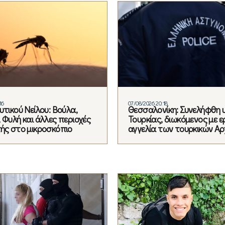
16
07/08/2026 20:18
υτικού Νείλου: Βούλα,
Θεσσαλονίκη: Συνελήφθη 
 Φυλή και άλλες περιοχές
Τουρκίας, διωκόμενος με 
κής στο μικροσκόπιο
αγγελία των τουρκικών Α