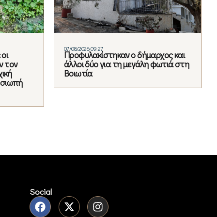
07/08/2026 09:27
 οι
Προφυλακίστηκαν ο δήμαρχος και
ν τον
άλλοι δύο για τη μεγάλη φωτιά στη
χική
Βοιωτία
η σιωπή
Social