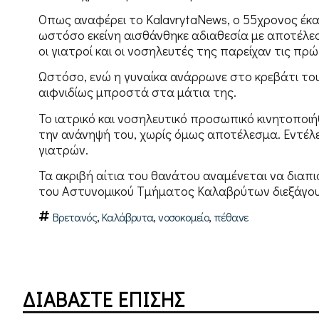
Οπως αναφέρει το KalavrytaNews, ο 55χρονος έκα
ωστόσο εκείνη αισθάνθηκε αδιαθεσία με αποτέλε
οι γιατροί και οι νοσηλευτές της παρείχαν τις πρώ
Ωστόσο, ενώ η γυναίκα ανάρρωνε στο κρεβάτι του
αιφνιδίως μπροστά στα μάτια της.
Το ιατρικό και νοσηλευτικό προσωπικό κινητοποι
την ανάνηψή του, χωρίς όμως αποτέλεσμα. Εντέλε
γιατρών.
Τα ακριβή αίτια του θανάτου αναμένεται να διαπ
του Αστυνομικού Τμήματος Καλαβρύτων διεξάγου
,
,
,
Βρετανός
Καλάβρυτα
νοσοκομείο
πέθανε
ΔΙΑΒΑΣΤΕ ΕΠΙΣΗΣ