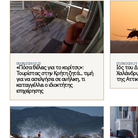
08/08/2026 02:22
07/08/2026 21:
«Πόσα θέλεις για το κορίτσι;»:
Ιός του Δ
Τουρίστας στην Κρήτη ζητά… τιμή
Χαλάνδρι,
για να ασελγήσει σε ανήλικη, τι
της Αττι
καταγγέλλει ο ιδιοκτήτης
επιχείρησης