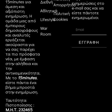
15minutes για
Διεθνή
ενημερώσεις στο
Απορρήτου
άμεση και
e-mail σας και να
Αθλητικά
αξιόπιστη
είστε πάντοτε
Πολιτική
ενημέρωση. Η
ενημερωμένοι
Cookies
Lifestyle
ομάδα μας από
έμπειρους
War
δημοσιογράφους
Room
και αναλυτές
εργάζεται
ΕΓΓΡΑΦΗ
ακούραστα για
να σας παρέχει
τα πιο πρόσφατα
νέα, με έμφαση
στην αλήθεια και
την
αντικειμενικότητα.
Με το
15minutes
,
είστε πάντα ένα
βήμα μπροστά
στην
ενημέρωση
.
Ταυτότητα
Πιστοποίησης :
Μ.Η.Τ. 232465