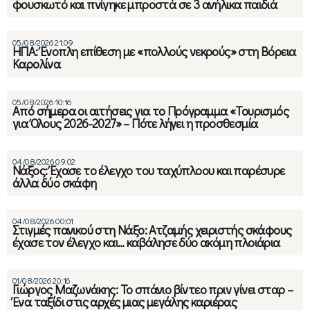
φουσκωτό και πνίγηκε μπροστά σε 3 ανήλικα παιδιά
05/08/2026 21:09
ΗΠΑ: Ένοπλη επίθεση με «πολλούς νεκρούς» στη Βόρεια
Καρολίνα
05/08/2026 10:16
Από σήμερα οι αιτήσεις για το Πρόγραμμα «Τουρισμός
για Όλους 2026-2027» – Πότε λήγει η προσθεσμία
04/08/2026 09:02
Νάξος: Έχασε το έλεγχο του ταχύπλοου και παρέσυρε
άλλα δύο σκάφη
04/08/2026 00:01
Στιγμές πανικού στη Νάξο: Ατζαμής χειριστής σκάφους
έχασε τον έλεγχο και… καβάλησε δύο ακόμη πλοιάρια
01/08/2026 20:16
Γιώργος Μαζωνάκης: Το σπάνιο βίντεο πριν γίνει σταρ –
Ένα ταξίδι στις αρχές μιας μεγάλης καριέρας