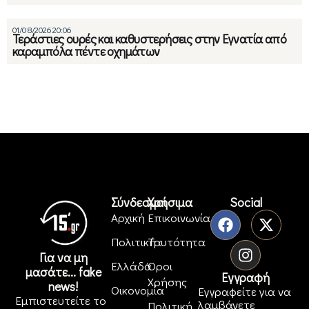
01/08/2026 20:06
Τεράστιες ουρές και καθυστερήσεις στην Εγνατία από
καραμπόλα πέντε οχημάτων
Σύνδεσμοι
Χρήσιμα
Social
Αρχική
Επικοινωνία
Πολιτική
Ταυτότητα
Για να μη
Ελλάδα
Όροι
μασάτε... fake
Εγγραφή
Χρήσης
news!
Οικονομία
Εγγραφείτε για να
Εμπιστευτείτε το
λαμβάνετε
Πολιτική