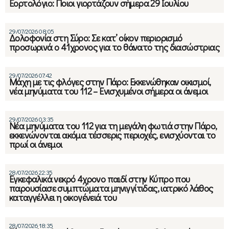
Εορτολόγιο: Ποιοι γιορτάζουν σήμερα 29 Ιουλίου
29/07/2026 08:05
Δολοφονία στη Σύρο: Σε κατ’ οίκον περιορισμό
προσωρινά ο 41χρονος για το θάνατο της διασώστριας
29/07/2026 07:42
Μάχη με τις φλόγες στην Πάρο: Εκκενώθηκαν οικισμοί,
νέα μηνύματα του 112 – Ενισχυμένοι σήμερα οι άνεμοι
29/07/2026 03:35
Νέα μηνύματα του 112 για τη μεγάλη φωτιά στην Πάρο,
εκκενώνονται ακόμα τέσσερις περιοχές, ενισχύονται το
πρωί οι άνεμοι
28/07/2026 22:35
Εγκεφαλικά νεκρό 4χρονο παιδί στην Κύπρο που
παρουσίασε συμπτώματα μηνιγγίτιδας, ιατρικό λάθος
καταγγέλλει η οικογένειά του
28/07/2026 18:35