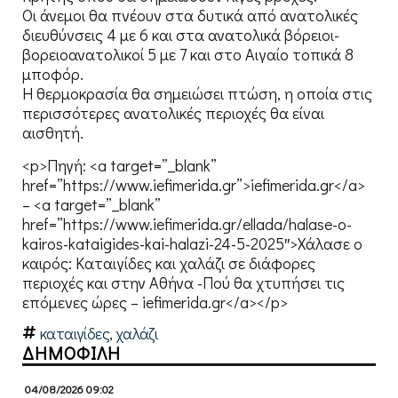
Οι άνεμοι θα πνέουν στα δυτικά από ανατολικές
διευθύνσεις 4 με 6 και στα ανατολικά βόρειοι-
βορειοανατολικοί 5 με 7 και στο Αιγαίο τοπικά 8
μποφόρ.
Η θερμοκρασία θα σημειώσει πτώση, η οποία στις
περισσότερες ανατολικές περιοχές θα είναι
αισθητή.
<p>Πηγή: <a target=”_blank”
href=”https://www.iefimerida.gr”>iefimerida.gr</a>
– <a target=”_blank”
href=”https://www.iefimerida.gr/ellada/halase-o-
kairos-kataigides-kai-halazi-24-5-2025″>Χάλασε ο
καιρός: Καταιγίδες και χαλάζι σε διάφορες
περιοχές και στην Αθήνα -Πού θα χτυπήσει τις
επόμενες ώρες – iefimerida.gr</a></p>
καταιγίδες
,
χαλάζι
ΔΗΜΟΦΙΛΗ
04/08/2026 09:02