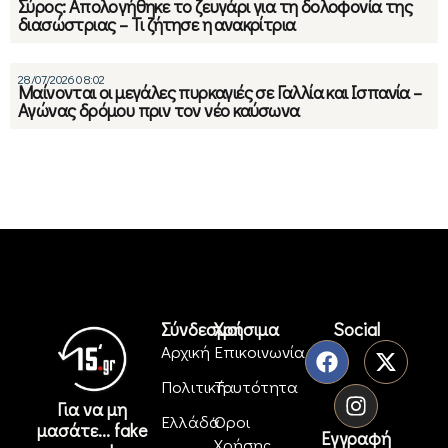
Σύρος: Απολογήθηκε το ζευγάρι για τη δολοφονία της
διασώστριας – Τι ζήτησε η ανακρίτρια
28/07/2026 08:02
Μαίνονται οι μεγάλες πυρκαγιές σε Γαλλία και Ισπανία –
Αγώνας δρόμου πριν τον νέο καύσωνα
Σύνδεσμοι
Χρήσιμα
Social
Αρχική
Επικοινωνία
Πολιτική
Ταυτότητα
Για να μη
Ελλάδα
Όροι
μασάτε... fake
Εγγραφή
Χρήσης