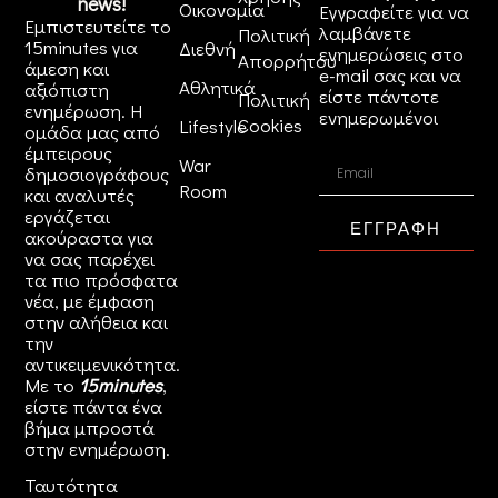
news!
Οικονομία
Εγγραφείτε για να
Εμπιστευτείτε το
λαμβάνετε
Πολιτική
15minutes για
Διεθνή
ενημερώσεις στο
Απορρήτου
άμεση και
e-mail σας και να
Αθλητικά
αξιόπιστη
είστε πάντοτε
Πολιτική
ενημέρωση. Η
ενημερωμένοι
Cookies
Lifestyle
ομάδα μας από
έμπειρους
War
δημοσιογράφους
Room
και αναλυτές
εργάζεται
ΕΓΓΡΑΦΗ
ακούραστα για
να σας παρέχει
τα πιο πρόσφατα
νέα, με έμφαση
στην αλήθεια και
την
αντικειμενικότητα.
Με το
15minutes
,
είστε πάντα ένα
βήμα μπροστά
στην
ενημέρωση
.
Ταυτότητα