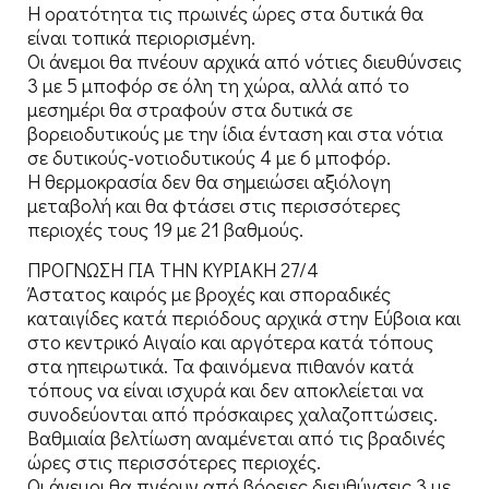
Η ορατότητα τις πρωινές ώρες στα δυτικά θα
είναι τοπικά περιορισμένη.
Οι άνεμοι θα πνέουν αρχικά από νότιες διευθύνσεις
3 με 5 μποφόρ σε όλη τη χώρα, αλλά από το
μεσημέρι θα στραφούν στα δυτικά σε
βορειοδυτικούς με την ίδια ένταση και στα νότια
σε δυτικούς-νοτιοδυτικούς 4 με 6 μποφόρ.
Η θερμοκρασία δεν θα σημειώσει αξιόλογη
μεταβολή και θα φτάσει στις περισσότερες
περιοχές τους 19 με 21 βαθμούς.
ΠΡΟΓΝΩΣΗ ΓΙΑ ΤΗΝ ΚΥΡΙΑΚΗ 27/4
Άστατος καιρός με βροχές και σποραδικές
καταιγίδες κατά περιόδους αρχικά στην Εύβοια και
στο κεντρικό Αιγαίο και αργότερα κατά τόπους
στα ηπειρωτικά. Τα φαινόμενα πιθανόν κατά
τόπους να είναι ισχυρά και δεν αποκλείεται να
συνοδεύονται από πρόσκαιρες χαλαζοπτώσεις.
Βαθμιαία βελτίωση αναμένεται από τις βραδινές
ώρες στις περισσότερες περιοχές.
Οι άνεμοι θα πνέουν από βόρειες διευθύνσεις 3 με