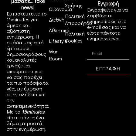
μασάτε... fake
Εγγραφή
Χρήσης
news!
Οικονομία
Εγγραφείτε για να
Εμπιστευτείτε το
λαμβάνετε
Πολιτική
15minutes για
Διεθνή
ενημερώσεις στο
Απορρήτου
άμεση και
e-mail σας και να
Αθλητικά
αξιόπιστη
είστε πάντοτε
Πολιτική
ενημέρωση. Η
ενημερωμένοι
Cookies
Lifestyle
ομάδα μας από
έμπειρους
War
δημοσιογράφους
Room
και αναλυτές
εργάζεται
ΕΓΓΡΑΦΗ
ακούραστα για
να σας παρέχει
τα πιο πρόσφατα
νέα, με έμφαση
στην αλήθεια και
την
αντικειμενικότητα.
Με το
15minutes
,
είστε πάντα ένα
βήμα μπροστά
στην
ενημέρωση
.