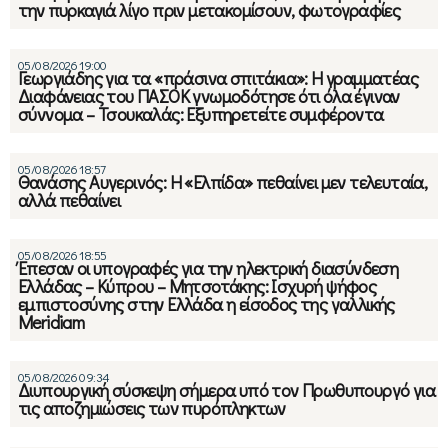
την πυρκαγιά λίγο πριν μετακομίσουν, φωτογραφίες
05/08/2026 19:00
Γεωργιάδης για τα «πράσινα σπιτάκια»: Η γραμματέας
Διαφάνειας του ΠΑΣΟΚ γνωμοδότησε ότι όλα έγιναν
σύννομα – Τσουκαλάς: Εξυπηρετείτε συμφέροντα
05/08/2026 18:57
Θανάσης Αυγερινός: Η «Ελπίδα» πεθαίνει μεν τελευταία,
αλλά πεθαίνει
05/08/2026 18:55
Έπεσαν οι υπογραφές για την ηλεκτρική διασύνδεση
Ελλάδας – Κύπρου – Μητσοτάκης: Ισχυρή ψήφος
εμπιστοσύνης στην Ελλάδα η είσοδος της γαλλικής
Meridiam
05/08/2026 09:34
Διυπουργική σύσκεψη σήμερα υπό τον Πρωθυπουργό για
τις αποζημιώσεις των πυρόπληκτων