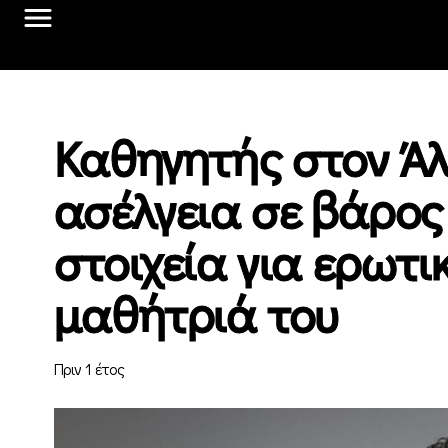
Καθηγητής στον Άλ
ασέλγεια σε βάρος
στοιχεία για ερωτι
μαθήτριά του
Πριν 1 έτος