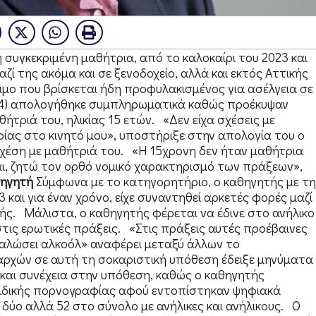
συγκεκριμένη μαθήτρια, από το καλοκαίρι του 2023 και
αζί της ακόμα και σε ξενοδοχείο, αλλά και εκτός Αττικής
ιμο που βρίσκεται ήδη προφυλακισμένος για ασέλγεια σε
7/4) απολογήθηκε συμπληρωματικά καθώς προέκυψαν
θήτριά του, ηλικίας 15 ετών. «Δεν είχα σχέσεις με
φίας στο κινητό μου», υποστήριξε στην απολογία του ο
σχέση με μαθήτριά του. «Η 15χρονη δεν ήταν μαθήτρια
ι, ζητώ τον ορθό νομικό χαρακτηρισμό των πράξεων»,
θηγητή
Σύμφωνα με το κατηγορητήριο, ο καθηγητής με τη
 και για έναν χρόνο, είχε συναντηθεί αρκετές φορές μαζί
ικής. Μάλιστα, ο καθηγητής φέρεται να έδινε στο ανήλικο
τις ερωτικές πράξεις. «Στις πράξεις αυτές προέβαινες
ναλώσει αλκοόλ» αναφέρει μεταξύ άλλων το
αρχών σε αυτή τη σοκαριστική υπόθεση έδειξε μηνύματα
ι και συνέχεια στην υπόθεση, καθώς ο καθηγητής
παιδικής πορνογραφίας αφού εντοπίστηκαν ψηφιακά
δύο αλλά 52 στο σύνολο με ανήλικες και ανήλικους. Ο