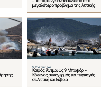
– Το πάρκινγκ αναδεικνύεται στο
μεγαλύτερο πρόβλημα της Αττικής
01/08/2026 11:47
Καιρός: Άνεμοι ως 9 Μποφόρ –
είρησης
Κόκκινος συναγερμός για πυρκαγιές
σε Αττική και Εύβοια