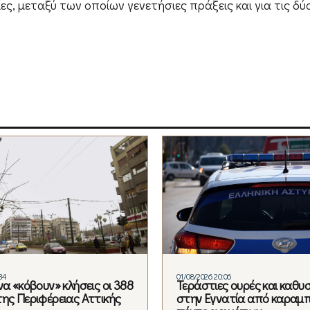
ες, μεταξύ των οποίων γενετήσιες πράξεις και για τις δύ
34
01/08/2026 20:06
να «κόβουν» κλήσεις οι 388
Τεράστιες ουρές και καθυ
της Περιφέρειας Αττικής
στην Εγνατία από καραμ