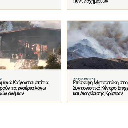
πέντε οχημάτων
58
01/08/2026 11:51
μενό: Καίγονται σπίτια,
Eπίσκεψη Μητσοτάκη στο
ιρούν τα εναέρια λόγω
Συντονιστικό Κέντρο Επιχ
ρών ανέμων
και Διαχείρισης Κρίσεων