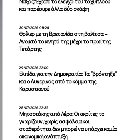
Νάξος: Έχασε το έλεγχο του ταχύπλοου
και παρέσυρε άλλα δύο σκάφη
30/07/2026 08:26
Θρίλερ με τη Βρετανίδα στη βαλίτσα –
Ανοικτό το κινητό της μέχρι το πρωί της
Τετάρτης
29/07/2026 22:00
Ελπίδα για την Δημοκρατία: Τα ”βρόντηξε”
και ο Αυγερινός από το κόμμα της
Καρυστιανού
28/07/2026 22:35
Μητσοτάκης από Λέρο: Οι ακρίτες το
γνωρίζουν, χωρίς ασφάλεια και
σταθερότητα δεν μπορεί να υπάρχει καμία
οικονομική ανάπτυξη