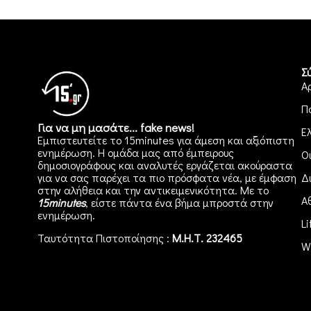
Σ
Α
Π
Για να μη μασάτε... fake news!
Ε
Εμπιστευτείτε το 15minutes για άμεση και αξιόπιστη
ενημέρωση. Η ομάδα μας από έμπειρους
Ο
δημοσιογράφους και αναλυτές εργάζεται ακούραστα
για να σας παρέχει τα πιο πρόσφατα νέα, με έμφαση
Δ
στην αλήθεια και την αντικειμενικότητα. Με το
Α
15minutes
, είστε πάντα ένα βήμα μπροστά στην
ενημέρωση
.
Li
Ταυτότητα Πιστοποίησης :
Μ.Η.Τ. 232465
W