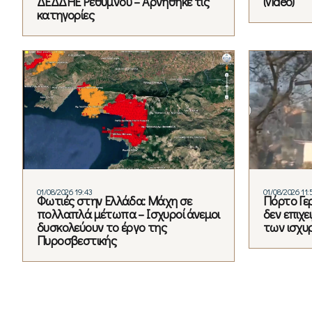
ΔΕΔΔΗΕ Ρεθύμνου – Αρνήθηκε τις
(video)
κατηγορίες
01/08/2026 19:43
01/08/2026 11:
Φωτιές στην Ελλάδα: Μάχη σε
Πόρτο Γερ
πολλαπλά μέτωπα – Ισχυροί άνεμοι
δεν επιχε
δυσκολεύουν το έργο της
των ισχυ
Πυροσβεστικής