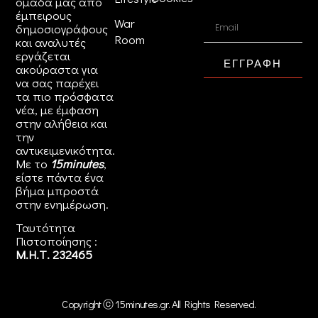
ομάδα μας από
έμπειρους
War
δημοσιογράφους
Room
και αναλυτές
εργάζεται
ΕΓΓΡΑΦΗ
ακούραστα για
να σας παρέχει
τα πιο πρόσφατα
νέα, με έμφαση
στην αλήθεια και
την
αντικειμενικότητα.
Με το
15minutes
,
είστε πάντα ένα
βήμα μπροστά
στην
ενημέρωση
.
Ταυτότητα
Πιστοποίησης :
Μ.Η.Τ. 232465
Copyright ⓒ 15minutes.gr. All Rights Reserved.