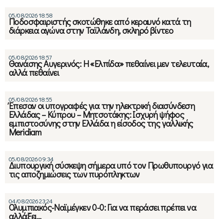
05/08/2026 18:58
Ποδοσφαιριστής σκοτώθηκε από κεραυνό κατά τη
διάρκεια αγώνα στην Ταϊλάνδη, σκληρό βίντεο
05/08/2026 18:57
Θανάσης Αυγερινός: Η «Ελπίδα» πεθαίνει μεν τελευταία,
αλλά πεθαίνει
05/08/2026 18:55
Έπεσαν οι υπογραφές για την ηλεκτρική διασύνδεση
Ελλάδας – Κύπρου – Μητσοτάκης: Ισχυρή ψήφος
εμπιστοσύνης στην Ελλάδα η είσοδος της γαλλικής
Meridiam
05/08/2026 09:34
Διυπουργική σύσκεψη σήμερα υπό τον Πρωθυπουργό για
τις αποζημιώσεις των πυρόπληκτων
04/08/2026 23:24
Ολυμπιακός-Ναϊμέγκεν 0-0: Για να περάσει πρέπει να
αλλάξει…