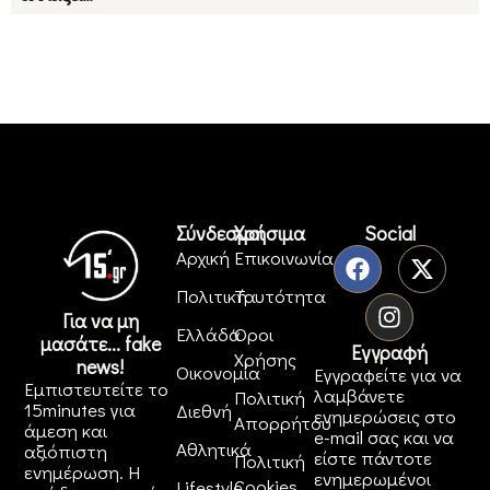
Σύνδεσμοι
Χρήσιμα
Social
Αρχική
Επικοινωνία
Πολιτική
Ταυτότητα
Για να μη
Ελλάδα
Όροι
μασάτε... fake
Εγγραφή
Χρήσης
news!
Οικονομία
Εγγραφείτε για να
Εμπιστευτείτε το
λαμβάνετε
Πολιτική
15minutes για
Διεθνή
ενημερώσεις στο
Απορρήτου
άμεση και
e-mail σας και να
Αθλητικά
αξιόπιστη
είστε πάντοτε
Πολιτική
ενημέρωση. Η
ενημερωμένοι
Cookies
Lifestyle