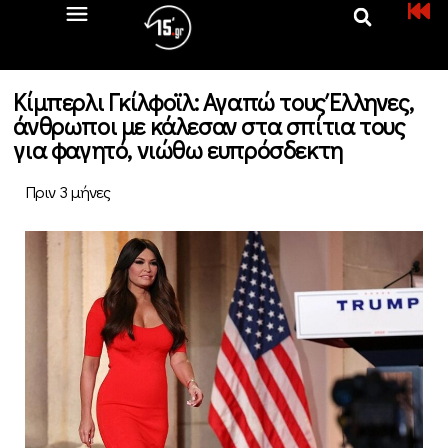
Κίμπερλι Γκίλφοϊλ: Αγαπώ τους Έλληνες,
άνθρωποι με κάλεσαν στα σπίτια τους
για φαγητό, νιώθω ευπρόσδεκτη
Πριν 3 μήνες