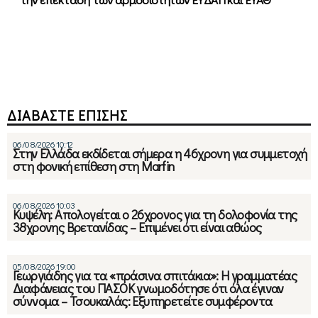
ΔΙΑΒΑΣΤΕ ΕΠΙΣΗΣ
06/08/2026 10:12
Στην Ελλάδα εκδίδεται σήμερα η 46χρονη για συμμετοχή
στη φονική επίθεση στη Marfin
06/08/2026 10:03
Κυψέλη: Απολογείται ο 26χρονος για τη δολοφονία της
38χρονης Βρετανίδας – Επιμένει ότι είναι αθώος
05/08/2026 19:00
Γεωργιάδης για τα «πράσινα σπιτάκια»: Η γραμματέας
Διαφάνειας του ΠΑΣΟΚ γνωμοδότησε ότι όλα έγιναν
σύννομα – Τσουκαλάς: Εξυπηρετείτε συμφέροντα