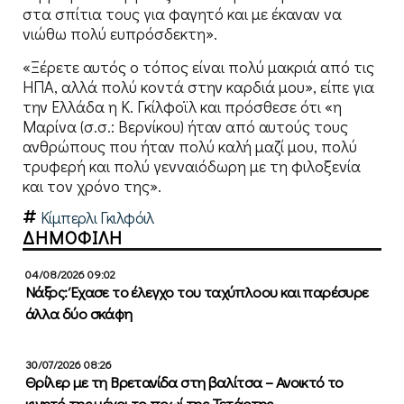
στα σπίτια τους για φαγητό και με έκαναν να
νιώθω πολύ ευπρόσδεκτη».
«Ξέρετε αυτός ο τόπος είναι πολύ μακριά από τις
ΗΠΑ, αλλά πολύ κοντά στην καρδιά μου», είπε για
την Ελλάδα η Κ. Γκίλφοϊλ και πρόσθεσε ότι «η
Μαρίνα (σ.σ.: Βερνίκου) ήταν από αυτούς τους
ανθρώπους που ήταν πολύ καλή μαζί μου, πολύ
τρυφερή και πολύ γενναιόδωρη με τη φιλοξενία
και τον χρόνο της».
Κίμπερλι Γκιλφόιλ
ΔΗΜΟΦΙΛΗ
04/08/2026 09:02
Νάξος: Έχασε το έλεγχο του ταχύπλοου και παρέσυρε
άλλα δύο σκάφη
30/07/2026 08:26
Θρίλερ με τη Βρετανίδα στη βαλίτσα – Ανοικτό το
κινητό της μέχρι το πρωί της Τετάρτης