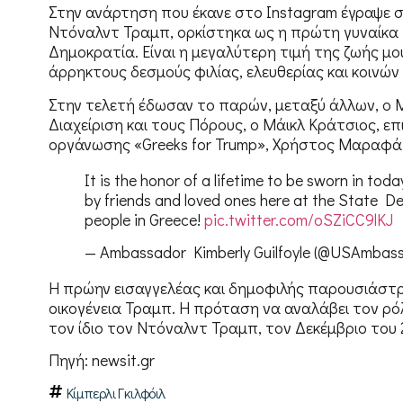
Στην ανάρτηση που έκανε στο Instagram έγραψε σ
Ντόναλντ Τραμπ, ορκίστηκα ως η πρώτη γυναίκα
Δημοκρατία. Είναι η μεγαλύτερη τιμή της ζωής μ
άρρηκτους δεσμούς φιλίας, ελευθερίας και κοινώ
Στην τελετή έδωσαν το παρών, μεταξύ άλλων, ο 
Διαχείριση και τους Πόρους, ο Μάικλ Κράτσιος, ε
οργάνωσης «Greeks for Trump», Χρήστος Μαραφάτσ
It is the honor of a lifetime to be sworn in t
by friends and loved ones here at the State 
people in Greece!
pic.twitter.com/oSZiCC9lKJ
— Ambassador Kimberly Guilfoyle (@USAmbas
Η πρώην εισαγγελέας και δημοφιλής παρουσιάστρι
οικογένεια Τραμπ. Η πρόταση να αναλάβει τον ρό
τον ίδιο τον Ντόναλντ Τραμπ, τον Δεκέμβριο του 
Πηγή: newsit.gr
Κίμπερλι Γκιλφόιλ