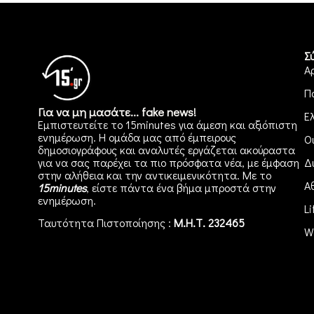
Σ
Α
Π
Για να μη μασάτε... fake news!
Ε
Εμπιστευτείτε το 15minutes για άμεση και αξιόπιστη
ενημέρωση. Η ομάδα μας από έμπειρους
Ο
δημοσιογράφους και αναλυτές εργάζεται ακούραστα
για να σας παρέχει τα πιο πρόσφατα νέα, με έμφαση
Δ
στην αλήθεια και την αντικειμενικότητα. Με το
Α
15minutes
, είστε πάντα ένα βήμα μπροστά στην
ενημέρωση
.
Li
Ταυτότητα Πιστοποίησης :
Μ.Η.Τ. 232465
W