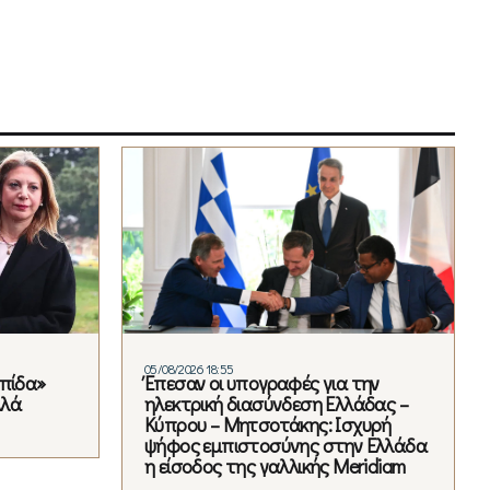
05/08/2026 18:55
λπίδα»
Έπεσαν οι υπογραφές για την
λλά
ηλεκτρική διασύνδεση Ελλάδας –
Κύπρου – Μητσοτάκης: Ισχυρή
ψήφος εμπιστοσύνης στην Ελλάδα
η είσοδος της γαλλικής Meridiam