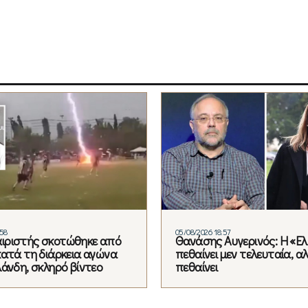
:58
05/08/2026 18:57
ιριστής σκοτώθηκε από
Θανάσης Αυγερινός: Η «Ε
κατά τη διάρκεια αγώνα
πεθαίνει μεν τελευταία, α
λάνδη, σκληρό βίντεο
πεθαίνει