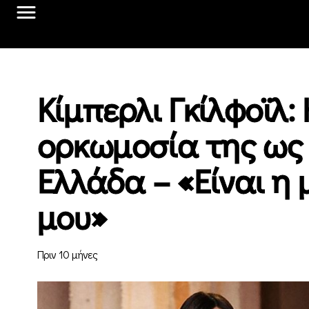
Κίμπερλι Γκίλφοϊλ
ορκωμοσία της ως
Ελλάδα – «Είναι η
μου»
Πριν 10 μήνες