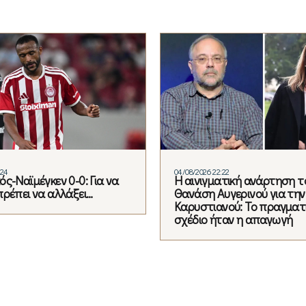
:24
04/08/2026 22:22
ς-Ναϊμέγκεν 0-0: Για να
Η αινιγματική ανάρτηση τ
πρέπει να αλλάξει…
Θανάση Αυγερινού για την
Καρυστιανού: Το πραγματ
σχέδιο ήταν η απαγωγή