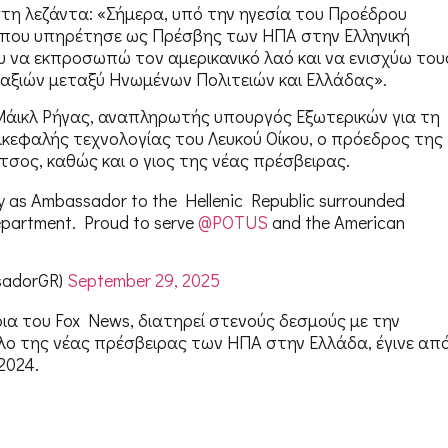
τη λεζάντα: «Σήμερα, υπό την ηγεσία του Προέδρου
 που υπηρέτησε ως Πρέσβης των ΗΠΑ στην Ελληνική
ου να εκπροσωπώ τον αμερικανικό λαό και να ενισχύω του
ν αξιών μεταξύ Ηνωμένων Πολιτειών και Ελλάδας».
Μάικλ Ρήγας, αναπληρωτής υπουργός Εξωτερικών για τη
πικεφαλής τεχνολογίας του Λευκού Οίκου, ο πρόεδρος της
ος, καθώς και ο γιος της νέας πρέσβειρας.
oday as Ambassador to the Hellenic Republic surrounded
Department. Proud to serve
@POTUS
and the American
sadorGR)
September 29, 2025
α του Fox News, διατηρεί στενούς δεσμούς με την
λο της νέας πρέσβειρας των ΗΠΑ στην Ελλάδα, έγινε απ
2024.