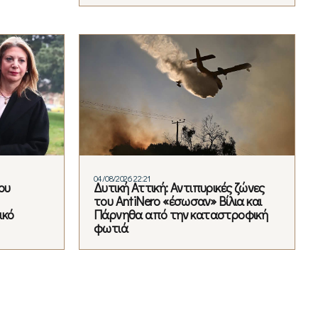
04/08/2026 22:21
ου
Δυτική Αττική: Αντιπυρικές ζώνες
του AntiNero «έσωσαν» Βίλια και
ικό
Πάρνηθα από την καταστροφική
φωτιά