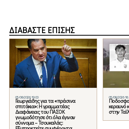
ΔΙΑΒΑΣΤΕ ΕΠΙΣΗΣ
05/08/2026 19:00
05/08/2026 18
Γεωργιάδης για τα «πράσινα
Ποδοσφα
σπιτάκια»: Η γραμματέας
κεραυνό 
Διαφάνειας του ΠΑΣΟΚ
στην Ταϊ
γνωμοδότησε ότι όλα έγιναν
σύννομα – Τσουκαλάς:
Εξυπηρετείτε συμφέροντα