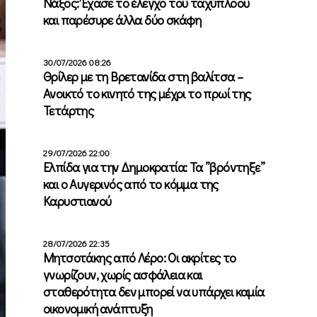
Νάξος: Έχασε το έλεγχο του ταχύπλοου
και παρέσυρε άλλα δύο σκάφη
30/07/2026 08:26
Θρίλερ με τη Βρετανίδα στη βαλίτσα –
Ανοικτό το κινητό της μέχρι το πρωί της
Τετάρτης
29/07/2026 22:00
Ελπίδα για την Δημοκρατία: Τα ”βρόντηξε”
και ο Αυγερινός από το κόμμα της
Καρυστιανού
28/07/2026 22:35
Μητσοτάκης από Λέρο: Οι ακρίτες το
γνωρίζουν, χωρίς ασφάλεια και
σταθερότητα δεν μπορεί να υπάρχει καμία
οικονομική ανάπτυξη