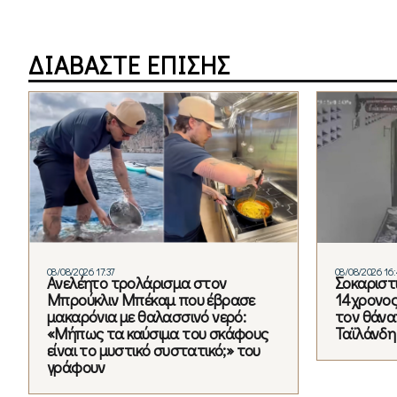
ΔΙΑΒΑΣΤΕ ΕΠΙΣΗΣ
08/08/2026 17:37
08/08/2026 16
Ανελέητο τρολάρισμα στον
Σοκαριστι
Μπρούκλιν Μπέκαμ που έβρασε
14χρονος 
μακαρόνια με θαλασσινό νερό:
τον θάνα
«Μήπως τα καύσιμα του σκάφους
Ταϊλάνδη
είναι το μυστικό συστατικό;» του
γράφουν