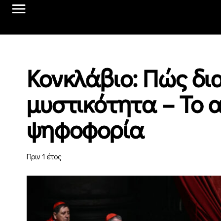
Kονκλάβιο: Πώς δι
μυστικότητα – Το
ψηφοφορία
Πριν 1 έτος