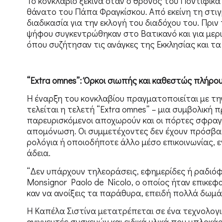
Το κονκλάβιο ξεκινά όταν ο θρόνος του Ποντίφικα
θάνατο του Πάπα Φραγκίσκου. Από εκείνη τη στιγ
διαδικασία για την εκλογή του διαδόχου του. Πριν
ψήφου συγκεντρώθηκαν στο Βατικανό και για μερι
όπου συζήτησαν τις ανάγκες της Εκκλησίας και τα
“Extra omnes”: Όρκοι σιωπής και καθεστώς πλήρ
Η έναρξη του κονκλαβίου πραγματοποιείται με τη
τελείται η τελετή “Extra omnes” – μια συμβολική 
παρευρισκόμενοι αποχωρούν και οι πόρτες σφραγί
απομόνωση. Οι συμμετέχοντες δεν έχουν πρόσβασ
ρολόγια ή οποιοδήποτε άλλο μέσο επικοινωνίας, ε
άδεια.
“Δεν υπάρχουν τηλεοράσεις, εφημερίδες ή ραδιόφω
Monsignor Paolo de Nicolo, ο οποίος ήταν επικεφα
καν να ανοίξεις τα παράθυρα, επειδή πολλά δωμ
Η Καπέλα Σιστίνα μετατρέπεται σε ένα τεχνολογ
ανιχνευτές συσκευών και ειδικά υλικά που μπλοκ