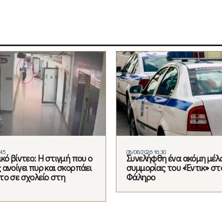
:45
08/08/2026 16:30
κό βίντεο: Η στιγμή που ο
Συνελήφθη ένα ακόμη μέλ
ανοίγει πυρ και σκορπάει
συμμορίας του «Έντικ» στ
το σε σχολείο στη
Φάληρο