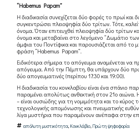
“Habemus Papam”
Η διαδικασία συνεχίζεται δύο φορές το πρωί και 
συγκεντρώσει πλειοψηφία δύο τρίτων. Τότε, καλείτ
όνομα. Όταν επιτευχθεί πλειοψηφία δύο τρίτων και
όνομα και μεταβαίνει στο λεγόμενο “Δωμάτιο των
άμφια του Ποντίφικα και παρουσιάζεται από το μπ
φράση “Habemus Papam”.
Ειδικότερα σήμερα το απόγευμα αναμένεται να π
απόγευμα. Από την Πέμπτη, θα υπάρχουν δύο πρωιν
δύο απογευματινές (περίπου 17:30 και 19:00).
Η διαδικασία του κονκλαβίου είναι ένα σπάνιο π
παραμένει απολύτως ανθεκτική στον 21ο αιώνα. Η
– είναι ουσιώδης για τη νομιμότητα και το κύρος
τεχνολογικής απομόνωσης και πνευματικής ευθύν
λίγα μυστήρια που παραμένουν ανέπαφα στην επ
,
,
απόλυτη μυστικότητα
Κονκλάβιο
Πρώτη ψηφοφορία