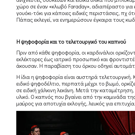
χώρο σε έναν «κλωβό Faraday», αδιαπέραστο γι
γουόκι-τόκι για κάποιες ειδικές περιστάσεις, πχ 
Πάπας εκλεγεί, να ενημερώσουν έγκαιρα τους κω
Η ψηφοφορία και το τελετουργικό του καπνού
Πριν από κάθε ψηφοφορία, οι καρδινάλιοι ορκίζον
εκλέκτορες έως ιατρικό προσωπικό και φροντιστέ
άκουσαν. Η παραβίαση του όρκου οδηγεί αυτομάτ
Η ίδια η ψηφοφορία είναι αυστηρά τελετουργική.
ειδικό ψηφοδέλτιο, περπατά μέχρι το βωμό, ορκίζ
σε ειδική χάλκινη λεκάνη. Μετά την καταμέτρηση,
υλικό. Ο καπνός που βγαίνει από την καμινάδα τη
μαύρος για αποτυχία εκλογής, λευκός για επιτυχία