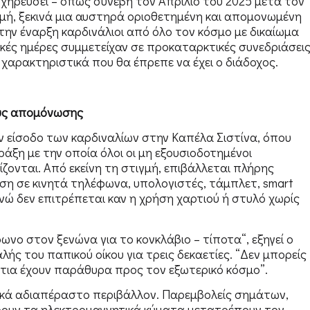
 χηρεύσει – όπως συνέβη τον Απρίλιο του 2025 μετά τον
μή, ξεκινά μια αυστηρά οριοθετημένη και απομονωμένη
 την έναρξη καρδινάλιοι από όλο τον κόσμο με δικαίωμα
κές ημέρες συμμετείχαν σε προκαταρκτικές συνεδριάσεις
 χαρακτηριστικά που θα έπρεπε να έχει ο διάδοχος.
ους απομόνωσης
ν είσοδο των καρδιναλίων στην Καπέλα Σιστίνα, όπου
πράξη με την οποία όλοι οι μη εξουσιοδοτημένοι
ζονται. Από εκείνη τη στιγμή, επιβάλλεται πλήρης
η σε κινητά τηλέφωνα, υπολογιστές, τάμπλετ, smart
νώ δεν επιτρέπεται καν η χρήση χαρτιού ή στυλό χωρίς
νο στον ξενώνα για το κονκλάβιο – τίποτα“, εξηγεί ο
λής του παπικού οίκου για τρεις δεκαετίες. “Δεν μπορείς
άτια έχουν παράθυρα προς τον εξωτερικό κόσμο”.
ικά αδιαπέραστο περιβάλλον. Παρεμβολείς σημάτων,
άρουν τα ηλεκτρομαγνητικά κύματα μετατρέπουν τον