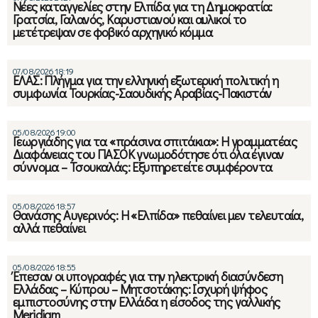
Νέες καταγγελίες στην Ελπίδα για τη Δημοκρατία:
Γρατσία, Γαλανός, Καρυστιανού και αυλικοί το
μετέτρεψαν σε φοβικό αρχηγικό κόμμα
07/08/2026 18:19
ΕΛΑΣ: Πλήγμα για την ελληνική εξωτερική πολιτική η
συμφωνία Τουρκίας-Σαουδικής Αραβίας-Πακιστάν
05/08/2026 19:00
Γεωργιάδης για τα «πράσινα σπιτάκια»: Η γραμματέας
Διαφάνειας του ΠΑΣΟΚ γνωμοδότησε ότι όλα έγιναν
σύννομα – Τσουκαλάς: Εξυπηρετείτε συμφέροντα
05/08/2026 18:57
Θανάσης Αυγερινός: Η «Ελπίδα» πεθαίνει μεν τελευταία,
αλλά πεθαίνει
05/08/2026 18:55
Έπεσαν οι υπογραφές για την ηλεκτρική διασύνδεση
Ελλάδας – Κύπρου – Μητσοτάκης: Ισχυρή ψήφος
εμπιστοσύνης στην Ελλάδα η είσοδος της γαλλικής
Meridiam