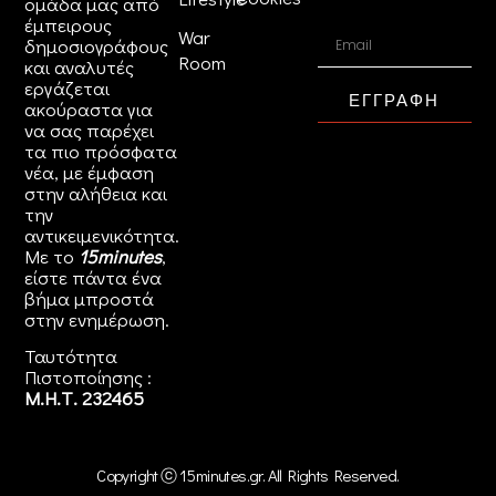
ομάδα μας από
έμπειρους
War
δημοσιογράφους
Room
και αναλυτές
εργάζεται
ΕΓΓΡΑΦΗ
ακούραστα για
να σας παρέχει
τα πιο πρόσφατα
νέα, με έμφαση
στην αλήθεια και
την
αντικειμενικότητα.
Με το
15minutes
,
είστε πάντα ένα
βήμα μπροστά
στην
ενημέρωση
.
Ταυτότητα
Πιστοποίησης :
Μ.Η.Τ. 232465
Copyright ⓒ 15minutes.gr. All Rights Reserved.