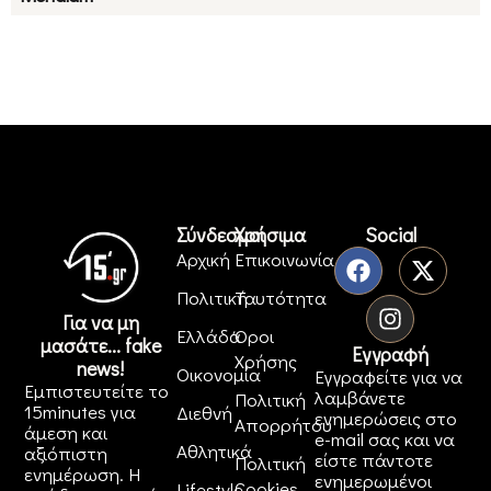
Σύνδεσμοι
Χρήσιμα
Social
Αρχική
Επικοινωνία
Πολιτική
Ταυτότητα
Για να μη
Ελλάδα
Όροι
μασάτε... fake
Εγγραφή
Χρήσης
news!
Οικονομία
Εγγραφείτε για να
Εμπιστευτείτε το
λαμβάνετε
Πολιτική
15minutes για
Διεθνή
ενημερώσεις στο
Απορρήτου
άμεση και
e-mail σας και να
Αθλητικά
αξιόπιστη
είστε πάντοτε
Πολιτική
ενημέρωση. Η
ενημερωμένοι
Cookies
Lifestyle