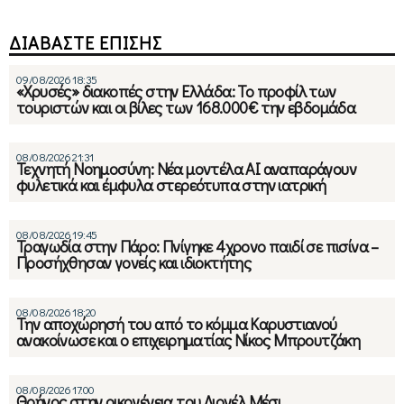
ΔΙΑΒΑΣΤΕ ΕΠΙΣΗΣ
09/08/2026 18:35
«Χρυσές» διακοπές στην Ελλάδα: Το προφίλ των
τουριστών και οι βίλες των 168.000€ την εβδομάδα
08/08/2026 21:31
Τεχνητή Νοημοσύνη: Νέα μοντέλα ΑΙ αναπαράγουν
φυλετικά και έμφυλα στερεότυπα στην ιατρική
08/08/2026 19:45
Τραγωδία στην Πάρο: Πνίγηκε 4χρονο παιδί σε πισίνα –
Προσήχθησαν γονείς και ιδιοκτήτης
08/08/2026 18:20
Την αποχώρησή του από το κόμμα Καρυστιανού
ανακοίνωσε και ο επιχειρηματίας Νίκος Μπρουτζάκη
08/08/2026 17:00
Θρήνος στην οικογένεια του Λιονέλ Μέσι