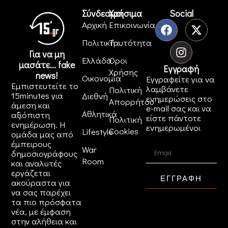
Σύνδεσμοι
Χρήσιμα
Social
Αρχική
Επικοινωνία
Πολιτική
Ταυτότητα
Για να μη
Ελλάδα
Όροι
μασάτε... fake
Εγγραφή
Χρήσης
news!
Οικονομία
Εγγραφείτε για να
Εμπιστευτείτε το
λαμβάνετε
Πολιτική
15minutes για
Διεθνή
ενημερώσεις στο
Απορρήτου
άμεση και
e-mail σας και να
Αθλητικά
αξιόπιστη
είστε πάντοτε
Πολιτική
ενημέρωση. Η
ενημερωμένοι
Cookies
Lifestyle
ομάδα μας από
έμπειρους
War
δημοσιογράφους
Room
και αναλυτές
εργάζεται
ΕΓΓΡΑΦΗ
ακούραστα για
να σας παρέχει
τα πιο πρόσφατα
νέα, με έμφαση
στην αλήθεια και