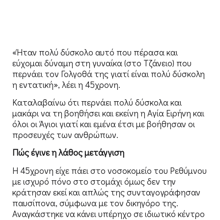
«Ήταν πολύ δύσκολο αυτό που πέρασα και
εύχομαι δύναμη στη γυναίκα (στο Τζάνειο) που
περνάει τον Γολγοθά της γιατί είναι πολύ δύσκολη
η εντατική», λέει η 45χρονη.
Καταλαβαίνω ότι περνάει πολύ δύσκολα και
μακάρι να τη βοηθήσει και εκείνη η Αγία Ειρήνη και
όλοι οι Άγιοι γιατί και εμένα έτσι με βοήθησαν οι
προσευχές των ανθρώπων.
Πώς έγινε η λάθος μετάγγιση
Η 45χρονη είχε πάει στο νοσοκομείο του Ρεθύμνου
με ισχυρό πόνο στο στομάχι όμως δεν την
κράτησαν εκεί και απλώς της συνταγογράφησαν
παυσίπονα, σύμφωνα με τον δικηγόρο της.
Αναγκάστηκε να κάνει υπέρηχο σε ιδιωτικό κέντρο