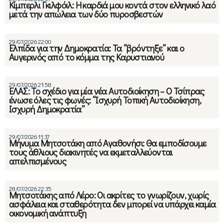
Κίμπερλι Γκιλφόιλ: Η καρδιά μου κοντά στον ελληνικό λαό
μετά την απώλεια των δύο πυροσβεστών
29/07/2026 22:00
Ελπίδα για την Δημοκρατία: Τα ”βρόντηξε” και ο
Αυγερινός από το κόμμα της Καρυστιανού
29/07/2026 21:58
ΕΛΑΣ: Το σχέδιο για μία νέα Αυτοδιοίκηση – Ο Τσίπρας
ένωσε όλες τις φωνές: “Ισχυρή Τοπική Αυτοδιοίκηση,
Ισχυρή Δημοκρατία”
29/07/2026 11:37
Μήνυμα Μητσοτάκη από Αγαθονήσι: Θα εμποδίσουμε
τους άθλιους διακινητές να εκμεταλλεύονται
απελπισμένους
28/07/2026 22:35
Μητσοτάκης από Λέρο: Οι ακρίτες το γνωρίζουν, χωρίς
ασφάλεια και σταθερότητα δεν μπορεί να υπάρχει καμία
οικονομική ανάπτυξη