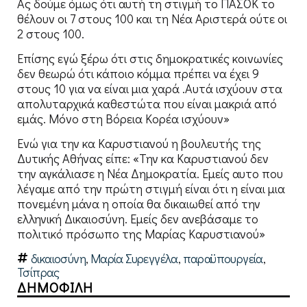
Ας δούμε όμως ότι αυτή τη στιγμή το ΠΑΣΟΚ το
θέλουν οι 7 στους 100 και τη Νέα Αριστερά ούτε οι
2 στους 100.
Επίσης εγώ ξέρω ότι στις δημοκρατικές κοινωνίες
δεν θεωρώ ότι κάποιο κόμμα πρέπει να έχει 9
στους 10 για να είναι μια χαρά .Αυτά ισχύουν στα
απολυταρχικά καθεστώτα που είναι μακριά από
εμάς. Μόνο στη Βόρεια Κορέα ισχύουν»
Ενώ για την κα Καρυστιανού η βουλευτής της
Δυτικής Αθήνας είπε: «Την κα Καρυστιανού δεν
την αγκάλιασε η Νέα Δημοκρατία. Εμείς αυτο που
λέγαμε από την πρώτη στιγμή είναι ότι η είναι μια
πονεμένη μάνα η οποία θα δικαιωθεί από την
ελληνική Δικαιοσύνη. Εμείς δεν ανεβάσαμε το
πολιτικό πρόσωπο της Μαρίας Καρυστιανού»
δικαιοσύνη
,
Μαρία Συρεγγέλα
,
παραϋπουργεία
,
Τσίπρας
ΔΗΜΟΦΙΛΗ