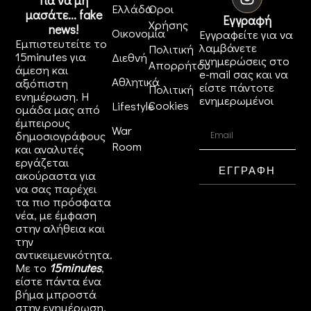
Για να μη
Ελλάδα
Όροι
μασάτε... fake
Εγγραφή
Χρήσης
news!
Οικονομία
Εγγραφείτε για να
Εμπιστευτείτε το
λαμβάνετε
Πολιτική
15minutes για
Διεθνή
ενημερώσεις στο
Απορρήτου
άμεση και
e-mail σας και να
Αθλητικά
αξιόπιστη
είστε πάντοτε
Πολιτική
ενημέρωση. Η
ενημερωμένοι
Cookies
Lifestyle
ομάδα μας από
έμπειρους
War
δημοσιογράφους
Room
και αναλυτές
εργάζεται
ΕΓΓΡΑΦΗ
ακούραστα για
να σας παρέχει
τα πιο πρόσφατα
νέα, με έμφαση
στην αλήθεια και
την
αντικειμενικότητα.
Με το
15minutes
,
είστε πάντα ένα
βήμα μπροστά
στην
ενημέρωση
.