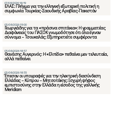
07/08/2026 18:19
ΕΛΑΣ: Πλήγμα για την ελληνική εξωτερική πολιτική η
συμφωνία Τουρκίας-Σαουδικής Αραβίας-Πακιστάν
05/08/2026 19:00
Γεωργιάδης για τα «πράσινα σπιτάκια»: Η γραμματέας
Διαφάνειας του ΠΑΣΟΚ γνωμοδότησε ότι όλα έγιναν
σύννομα – Τσουκαλάς: Εξυπηρετείτε συμφέροντα
05/08/2026 18:57
Θανάσης Αυγερινός: Η «Ελπίδα» πεθαίνει μεν τελευταία,
αλλά πεθαίνει
05/08/2026 18:55
Έπεσαν οι υπογραφές για την ηλεκτρική διασύνδεση
Ελλάδας – Κύπρου – Μητσοτάκης: Ισχυρή ψήφος
εμπιστοσύνης στην Ελλάδα η είσοδος της γαλλικής
Meridiam