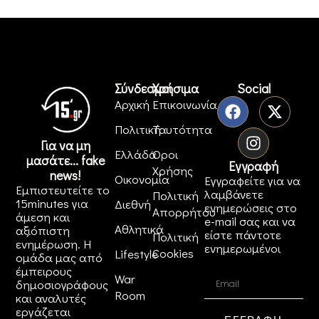
Σύνδεσμοι
Χρήσιμα
Social
Αρχική
Επικοινωνία
Πολιτική
Ταυτότητα
Για να μη
Ελλάδα
Όροι
μασάτε... fake
Εγγραφή
Χρήσης
news!
Οικονομία
Εγγραφείτε για να
Εμπιστευτείτε το
λαμβάνετε
Πολιτική
15minutes για
Διεθνή
ενημερώσεις στο
Απορρήτου
άμεση και
e-mail σας και να
Αθλητικά
αξιόπιστη
είστε πάντοτε
Πολιτική
ενημέρωση. Η
ενημερωμένοι
Cookies
Lifestyle
ομάδα μας από
έμπειρους
War
δημοσιογράφους
Room
και αναλυτές
εργάζεται