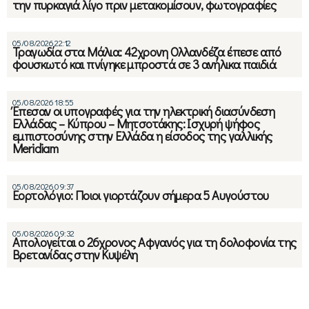
την πυρκαγιά λίγο πριν μετακομίσουν, φωτογραφίες
05/08/2026 22:12
Τραγωδία στα Μάλια: 42χρονη Ολλανδέζα έπεσε από
φουσκωτό και πνίγηκε μπροστά σε 3 ανήλικα παιδιά
05/08/2026 18:55
Έπεσαν οι υπογραφές για την ηλεκτρική διασύνδεση
Ελλάδας – Κύπρου – Μητσοτάκης: Ισχυρή ψήφος
εμπιστοσύνης στην Ελλάδα η είσοδος της γαλλικής
Meridiam
05/08/2026 09:37
Εορτολόγιο: Ποιοι γιορτάζουν σήμερα 5 Αυγούστου
05/08/2026 09:32
Απολογείται ο 26χρονος Αφγανός για τη δολοφονία της
Βρετανίδας στην Κυψέλη