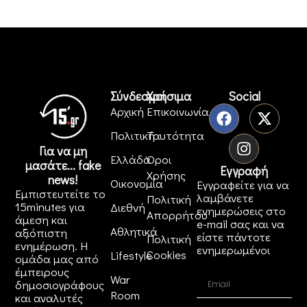
Σύνδεσμοι
Χρήσιμα
Social
Αρχική
Επικοινωνία
Πολιτική
Ταυτότητα
Για να μη
Ελλάδα
Όροι
μασάτε... fake
Εγγραφή
Χρήσης
news!
Οικονομία
Εγγραφείτε για να
Εμπιστευτείτε το
λαμβάνετε
Πολιτική
15minutes για
Διεθνή
ενημερώσεις στο
Απορρήτου
άμεση και
e-mail σας και να
Αθλητικά
αξιόπιστη
είστε πάντοτε
Πολιτική
ενημέρωση. Η
ενημερωμένοι
Cookies
Lifestyle
ομάδα μας από
έμπειρους
War
δημοσιογράφους
Room
και αναλυτές