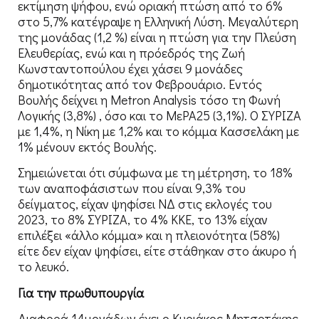
εκτίμηση ψήφου, ενώ οριακή πτώση από το 6%
στο 5,7% κατέγραψε η Ελληνική Λύση. Μεγαλύτερη
της μονάδας (1,2 %) είναι η πτώση για την Πλεύση
Ελευθερίας, ενώ και η πρόεδρός της Ζωή
Κωνσταντοπούλου έχει χάσει 9 μονάδες
δημοτικότητας από τον Φεβρουάριο. Εντός
Βουλής δείχνει η Metron Analysis τόσο τη Φωνή
Λογικής (3,8%) , όσο και το ΜεΡΑ25 (3,1%). Ο ΣΥΡΙΖΑ
με 1,4%, η Νίκη με 1,2% και το κόμμα Κασσελάκη με
1% μένουν εκτός Βουλής.
Σημειώνεται ότι σύμφωνα με τη μέτρηση, το 18%
των αναποφάσιστων που είναι 9,3% του
δείγματος, είχαν ψηφίσει ΝΔ στις εκλογές του
2023, το 8% ΣΥΡΙΖΑ, το 4% ΚΚΕ, το 13% είχαν
επιλέξει «άλλο κόμμα» και η πλειονότητα (58%)
είτε δεν είχαν ψηφίσει, είτε στάθηκαν στο άκυρο ή
το λευκό.
Για την πρωθυπουργία
Διαφορά 14μονάδων έχει ο Κυριάκος Μητσοτάκης