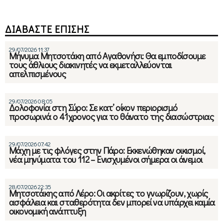
ΔΙΑΒΑΣΤΕ ΕΠΙΣΗΣ
29/07/2026 11:37
Μήνυμα Μητσοτάκη από Αγαθονήσι: Θα εμποδίσουμε
τους άθλιους διακινητές να εκμεταλλεύονται
απελπισμένους
29/07/2026 08:05
Δολοφονία στη Σύρο: Σε κατ’ οίκον περιορισμό
προσωρινά ο 41χρονος για το θάνατο της διασώστριας
29/07/2026 07:42
Μάχη με τις φλόγες στην Πάρο: Εκκενώθηκαν οικισμοί,
νέα μηνύματα του 112 – Ενισχυμένοι σήμερα οι άνεμοι
28/07/2026 22:35
Μητσοτάκης από Λέρο: Οι ακρίτες το γνωρίζουν, χωρίς
ασφάλεια και σταθερότητα δεν μπορεί να υπάρχει καμία
οικονομική ανάπτυξη