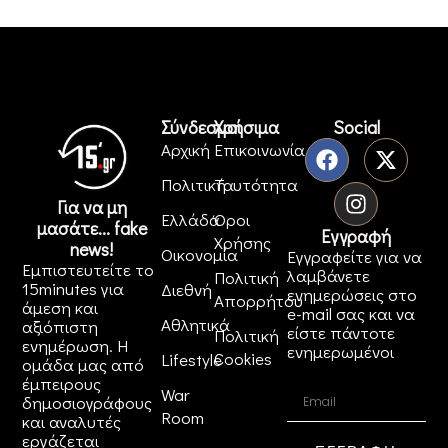
Σύνδεσμοι
Χρήσιμα
Social
Αρχική
Επικοινωνία
Πολιτική
Ταυτότητα
Για να μη
Ελλάδα
Όροι
μασάτε... fake
Εγγραφή
Χρήσης
news!
Οικονομία
Εγγραφείτε για να
Εμπιστευτείτε το
λαμβάνετε
Πολιτική
15minutes για
Διεθνή
ενημερώσεις στο
Απορρήτου
άμεση και
e-mail σας και να
Αθλητικά
αξιόπιστη
είστε πάντοτε
Πολιτική
ενημέρωση. Η
ενημερωμένοι
Cookies
Lifestyle
ομάδα μας από
έμπειρους
War
δημοσιογράφους
Room
και αναλυτές
εργάζεται