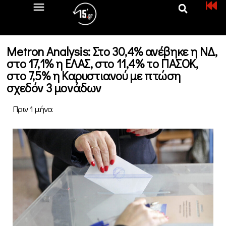
Metron Analysis: Στο 30,4% ανέβηκε η ΝΔ,
στο 17,1% η ΕΛΑΣ, στο 11,4% το ΠΑΣΟΚ,
στο 7,5% η Καρυστιανού με πτώση
σχεδόν 3 μονάδων
Πριν 1 μήνα