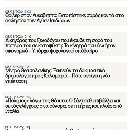
08/08/2026 13:03
Θρίλερ στον Λυκαβηττό: Εντοπίστηκε σορός κοντά στο
εκκλησάκι των Αγίων Ισιδώρων
08/08/2026 10:46
Δικηγόρος του ξενοδόχου που έκρυβε τη σορό του
πατέρα του σε καταψύκτη: Τα κίνητρά του δεν ήταν
οικονομικά – Υπάρχει ψυχολογικό υπόβαθρο
08/08/2026 10:21
Μετρό Θεσσαλονίκης: Ξεκινούν τα δοκιμαστικά
δρομολόγια προς Καλαμαριά – Πότε ανοίγει η νέα
επέκταση
08/08/2026 10:17
«Πόλεμος» λόγω της Θέουτα: Ο Σάντσεθ επιβάλλει και
αυτός ελέγχους στα σύνορα, σε πτήσεις και πλοία από
Ιταλία
08/08/2026 10:08