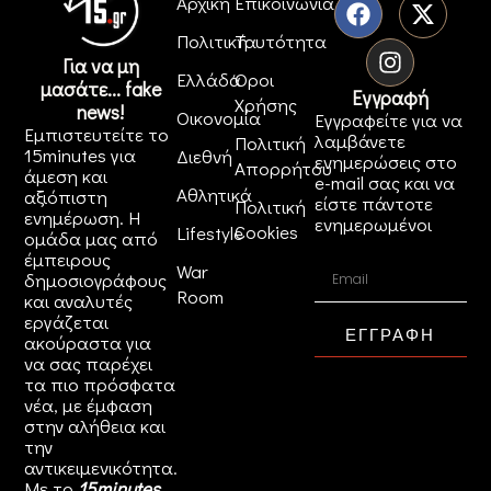
Αρχική
Επικοινωνία
Πολιτική
Ταυτότητα
Για να μη
Ελλάδα
Όροι
μασάτε... fake
Εγγραφή
Χρήσης
news!
Οικονομία
Εγγραφείτε για να
Εμπιστευτείτε το
λαμβάνετε
Πολιτική
15minutes για
Διεθνή
ενημερώσεις στο
Απορρήτου
άμεση και
e-mail σας και να
Αθλητικά
αξιόπιστη
είστε πάντοτε
Πολιτική
ενημέρωση. Η
ενημερωμένοι
Cookies
Lifestyle
ομάδα μας από
έμπειρους
War
δημοσιογράφους
Room
και αναλυτές
εργάζεται
ΕΓΓΡΑΦΗ
ακούραστα για
να σας παρέχει
τα πιο πρόσφατα
νέα, με έμφαση
στην αλήθεια και
την
αντικειμενικότητα.
Με το
15minutes
,