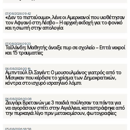
07/08/2026 09:42
«Δεν το πιστεύουμε», λένε οι Αμερικανοί που υιοθέτησαν
τον Αφγανό στη Λέσβο – Η αρχική εκδοχή για το φονικό
και η σιωπή στην απολογία
07/08/2026 09:23
Ταϊλάνδη: Μαθητής άνοιξε πυρ σε σχολείο – Επτά νεκροί
και 15 τραυματίες
06/08/2026 00:16
Αμπντούλ Ελ Σαγέντ: Ο μουσουλμάνος γιατρός από το
Μίσιγκαν που κέρδισε το χρίσμα των Δημοκρατικών,
κόντρα στο ισχυρό ισραηλινό λόμπι
06/08/2026 00:08
Ζευγάρι Βρετανών με 3 παιδιά πούλησαν τα πάντα για
να αγοράσουν σπίτι στην Αιγιάλεια, καταστράφηκε από
την πυρκαγιά λίγο πριν μετακομίσουν, φωτογραφίες
05/08/2026 18:58