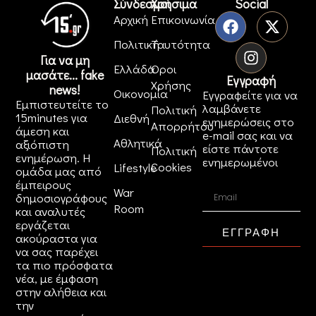
Σύνδεσμοι
Χρήσιμα
Social
Αρχική
Επικοινωνία
Πολιτική
Ταυτότητα
Για να μη
Ελλάδα
Όροι
μασάτε... fake
Εγγραφή
Χρήσης
news!
Οικονομία
Εγγραφείτε για να
Εμπιστευτείτε το
λαμβάνετε
Πολιτική
15minutes για
Διεθνή
ενημερώσεις στο
Απορρήτου
άμεση και
e-mail σας και να
Αθλητικά
αξιόπιστη
είστε πάντοτε
Πολιτική
ενημέρωση. Η
ενημερωμένοι
Cookies
Lifestyle
ομάδα μας από
έμπειρους
War
δημοσιογράφους
Room
και αναλυτές
εργάζεται
ΕΓΓΡΑΦΗ
ακούραστα για
να σας παρέχει
τα πιο πρόσφατα
νέα, με έμφαση
στην αλήθεια και
την