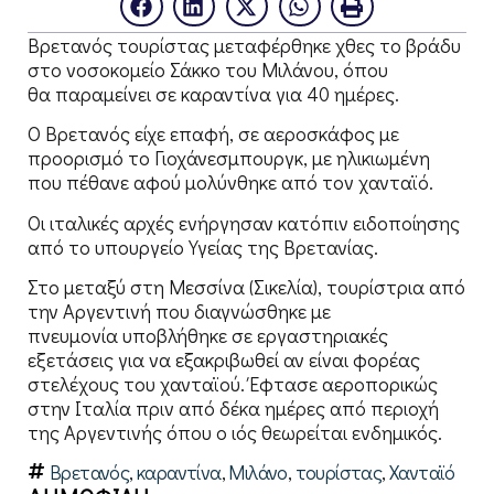
Βρετανός τουρίστας μεταφέρθηκε χθες το βράδυ
στο νοσοκομείο Σάκκο του Μιλάνου, όπου
θα παραμείνει σε καραντίνα για 40 ημέρες.
Ο Βρετανός είχε επαφή, σε αεροσκάφος με
προορισμό το Γιοχάνεσμπουργκ, με ηλικιωμένη
που πέθανε αφού μολύνθηκε από τον χανταϊό.
Οι ιταλικές αρχές ενήργησαν κατόπιν ειδοποίησης
από το υπουργείο Υγείας της Βρετανίας.
Στο μεταξύ στη Μεσσίνα (Σικελία), τουρίστρια από
την Αργεντινή που διαγνώσθηκε με
πνευμονία υποβλήθηκε σε εργαστηριακές
εξετάσεις για να εξακριβωθεί αν είναι φορέας
στελέχους του χανταϊού. Έφτασε αεροπορικώς
στην Ιταλία πριν από δέκα ημέρες από περιοχή
της Αργεντινής όπου ο ιός θεωρείται ενδημικός.
Βρετανός
,
καραντίνα
,
Μιλάνο
,
τουρίστας
,
Χανταϊό