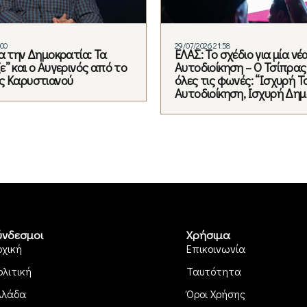
:00
29/07/2026 21:58
ια την Δημοκρατία: Τα
ΕΛΑΣ: Το σχέδιο για μία νέ
” και ο Αυγερινός από το
Αυτοδιοίκηση – Ο Τσίπρας
ς Καρυστιανού
όλες τις φωνές: “Ισχυρή Τ
Αυτοδιοίκηση, Ισχυρή Δη
ύνδεσμοι
Χρήσιμα
ρχική
Επικοινωνία
ολιτική
Ταυτότητα
λλάδα
Όροι Χρήσης