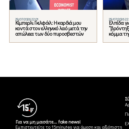
29/07/2026 22:01
29/07/2026 22
Κίμπερλι Γκιλφόιλ: Η καρδιά μου
Ελπίδα γ
κοντά στον ελληνικό λαό μετά την
”βρόντηξε
απώλεια των δύο πυροσβεστών
κόμμα τη
Σ
Α
Π
Για να μη μασάτε... fake news!
Ε
Εμπιστευτείτε το 15minutes για άμεση και αξιόπιστη