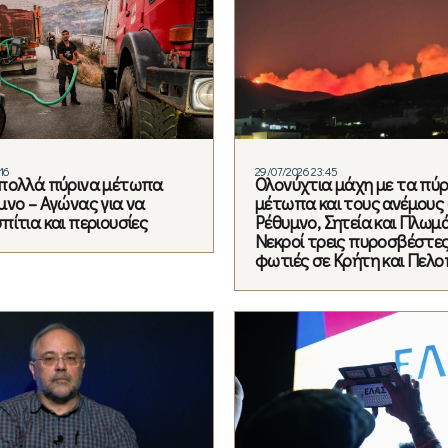
16
29/07/2026 23:45
πολλά πύρινα μέτωπα
Ολονύχτια μάχη με τα πύρ
μνο – Αγώνας για να
μέτωπα και τους ανέμους 
ίτια και περιουσίες
Ρέθυμνο, Σητεία και Πλωμά
Νεκροί τρεις πυροσβέστες
φωτιές σε Κρήτη και Πελ