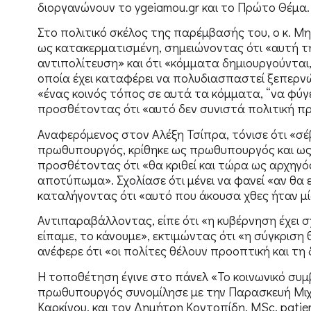
διοργανώνουν το ygeiamou.gr και το Πρώτο Θέμα.
Στο πολιτικό σκέλος της παρέμβασής του, ο κ. Μ
ως κατακερματισμένη, σημειώνοντας ότι «αυτή τ
αντιπολίτευση» και ότι «κόμματα δημιουργούνται,
οποία έχει καταφέρει να πολυδιασπαστεί ξεπερνώ
«ένας κοινός τόπος σε αυτά τα κόμματα, “να φύγε
προσθέτοντας ότι «αυτό δεν συνιστά πολιτική π
Αναφερόμενος στον Αλέξη Τσίπρα, τόνισε ότι «σέβ
πρωθυπουργός, κρίθηκε ως πρωθυπουργός και ως 
προσθέτοντας ότι «θα κριθεί και τώρα ως αρχηγός
αποτύπωμα». Σχολίασε ότι μένει να φανεί «αν θα ε
καταλήγοντας ότι «αυτό που άκουσα χθες ήταν μ
Αντιπαραβάλλοντας, είπε ότι «η κυβέρνηση έχει σ
είπαμε, το κάνουμε», εκτιμώντας ότι «η σύγκριση 
ανέφερε ότι «οι πολίτες θέλουν προοπτική και τη 
Η τοποθέτηση έγινε στο πάνελ «Το κοινωνικό συμ
πρωθυπουργός συνομίλησε με την Παρασκευή Μιχ
Καρκίνου, και τον Δημήτρη Κοντοπίδη, MSc, patien