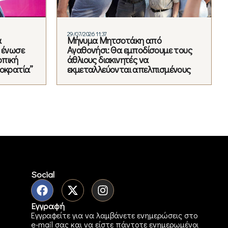
29/07/2026 11:37
α
Μήνυμα Μητσοτάκη από
 ένωσε
Αγαθονήσι: Θα εμποδίσουμε τους
οπική
άθλιους διακινητές να
μοκρατία”
εκμεταλλεύονται απελπισμένους
Social
Εγγραφή
Εγγραφείτε για να λαμβάνετε ενημερώσεις στο
e-mail σας και να είστε πάντοτε ενημερωμένοι