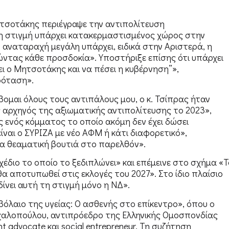
ητσοτάκης περιέγραψε την αντιπολίτευση
η στιγμή υπάρχει κατακερμαστισμένος χώρος στην
 αναταραχή μεγάλη υπάρχει, ειδικά στην Αριστερά, η
ντας κάθε προσδοκία». Υποστήριξε επίσης ότι υπάρχει
ι ο Μητσοτάκης και να πέσει η κυβέρνηση”»,
ρόταση».
ομαι όλους τους αντιπάλους μου, ο κ. Τσίπρας ήταν
αρχηγός της αξιωματικής αντιπολίτευσης το 2023»,
 ενός κόμματος το οποίο ακόμη δεν έχει δώσει
ίναι ο ΣΥΡΙΖΑ με νέο ΑΦΜ ή κάτι διαφορετικό»,
ία θεαματική βουτιά στο παρελθόν».
χέδιο το οποίο το ξεδιπλώνει» και επέμεινε στο σχήμα «Τ
θα αποτυπωθεί στις εκλογές του 2027». Στο ίδιο πλαίσιο
δίνει αυτή τη στιγμή μόνο η ΝΔ».
βόλαιο της υγείας: Ο ασθενής στο επίκεντρο», όπου ο
αλοπούλου, αντιπρόεδρο της Ελληνικής Ομοσπονδίας
t advocate και social entrepreneur. Τη συζήτηση