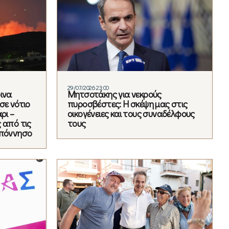
29/07/2026 23:00
ινα
Μητσοτάκης για νεκρούς
σε νότιο
πυροσβέστες: Η σκέψη μας στις
ρι –
οικογένειες και τους συναδέλφους
 από τις
τους
οπόννησο