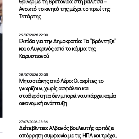
Θρίλερ με τη Βρετανίδα στη βαλίτσα –
Ανοικτό το κινητό της μέχρι το πρωί της
Τετάρτης
29/07/2026 22:00
Ελπίδα για την Δημοκρατία: Τα ”βρόντηξε”
και ο Αυγερινός από το κόμμα της
Καρυστιανού
28/07/2026 22:35
Μητσοτάκης από Λέρο: Οι ακρίτες το
γνωρίζουν, χωρίς ασφάλεια και
σταθερότητα δεν μπορεί να υπάρχει καμία
οικονομική ανάπτυξη
27/07/2026 23:36
Δείτε βίντεο: Αλβανός βουλευτής αρπάζει
απόρρητη συμφωνία με τις ΗΠΑ και τρέχει,