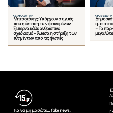
02/08/2026 11:07
01/08/2026 19
Μητσοτάκης: Υπάρχουν στιγμές
Δημοσκό
που η ένταση των φαινομένων
εμπιστοσ
ξεπερνά κάθε ανθρώπινο
– Το πάρκ
σχεδιασμό – Άμεσα η στήριξη των
μεγαλύτε
πληγέντων από τις φωτιές
Σ
Α
Π
Για να μη μασάτε... fake news!
Ε