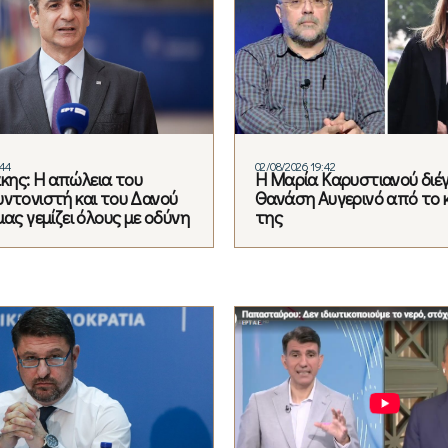
:44
02/08/2026 19:42
ης: Η απώλεια του
Η Μαρία Καρυστιανού διέ
υντονιστή και του Δανού
Θανάση Αυγερινό από το 
μας γεμίζει όλους με οδύνη
της