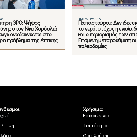
:46
31/07/2026 22:58
πηση GPO: Ψήφος
Παπασταύρου: Δεν ιδιωτι
ύνης στον Νίκο Χαρδαλιά
το νερό, στόχος η ενιαία δ
ινγκ αναδεικνύεται στο
και ο περιορισμός των απ
ρο πρόβλημα της Αττικής
Επόμενη μεταρρύθμιση oι
πολεοδομίες
ύνδεσμοι
Χρήσιμα
ρχική
Επικοινωνία
ολιτική
Ταυτότητα
λλάδα
Όροι Χρήσης