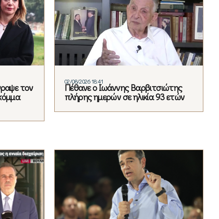
02/08/2026 18:41
γραψε τον
Πέθανε ο Ιωάννης Βαρβιτσιώτης
κόμμα
πλήρης ημερών σε ηλικία 93 ετών