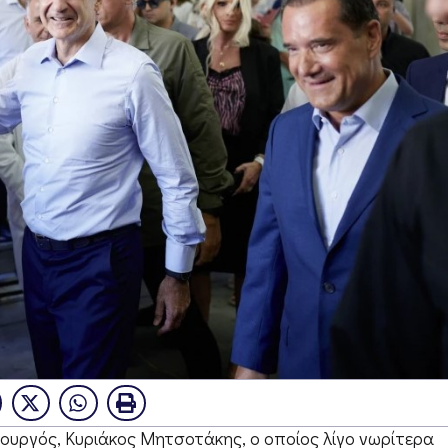
υργός, Κυριάκος Μητσοτάκης, ο οποίος λίγο νωρίτερα