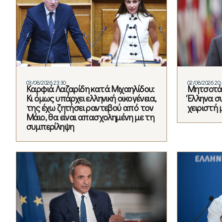
03/08/2026 23:30
02/08/2026 20
Καρφιά Λαζαρίδη κατά Μιχαηλίδου:
Μητσοτάκ
Κι όμως υπάρχει ελληνική οικογένεια,
Έλληνα σ
της έχω ζητήσει ραντεβού από τον
χειριστή 
Μάιο, θα είναι απασχολημένη με τη
συμπερίληψη