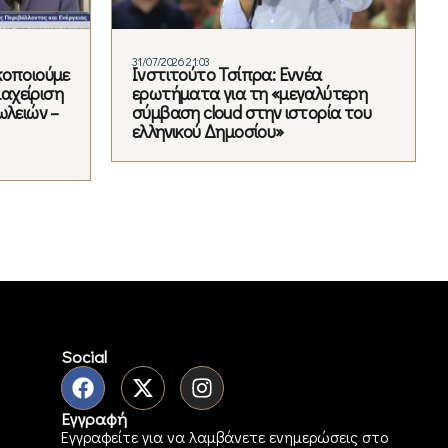
31/07/2026 21:03
κοποιούμε
Ινστιτούτο Τσίπρα: Εννέα
ιαχείριση
ερωτήματα για τη «μεγαλύτερη
ωλειών –
σύμβαση cloud στην ιστορία του
ελληνικού Δημοσίου»
Social
Εγγραφή
Εγγραφείτε για να λαμβάνετε ενημερώσεις στο