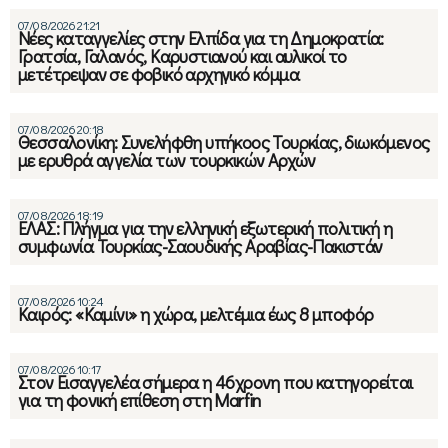
07/08/2026 21:21
Νέες καταγγελίες στην Ελπίδα για τη Δημοκρατία:
Γρατσία, Γαλανός, Καρυστιανού και αυλικοί το
μετέτρεψαν σε φοβικό αρχηγικό κόμμα
07/08/2026 20:18
Θεσσαλονίκη: Συνελήφθη υπήκοος Τουρκίας, διωκόμενος
με ερυθρά αγγελία των τουρκικών Αρχών
07/08/2026 18:19
ΕΛΑΣ: Πλήγμα για την ελληνική εξωτερική πολιτική η
συμφωνία Τουρκίας-Σαουδικής Αραβίας-Πακιστάν
07/08/2026 10:24
Καιρός: «Καμίνι» η χώρα, μελτέμια έως 8 μποφόρ
07/08/2026 10:17
Στον Εισαγγελέα σήμερα η 46χρονη που κατηγορείται
για τη φονική επίθεση στη Marfin