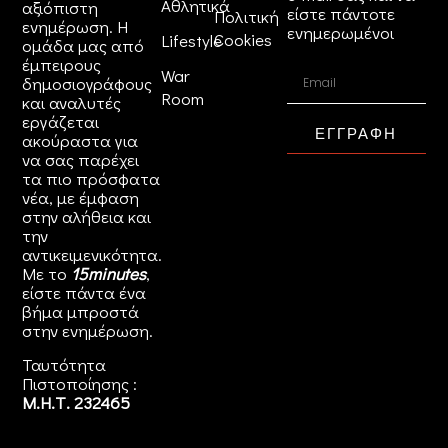
Αθλητικά
αξιόπιστη
είστε πάντοτε
Πολιτική
ενημέρωση. Η
ενημερωμένοι
Cookies
Lifestyle
ομάδα μας από
έμπειρους
War
δημοσιογράφους
Room
και αναλυτές
εργάζεται
ΕΓΓΡΑΦΗ
ακούραστα για
να σας παρέχει
τα πιο πρόσφατα
νέα, με έμφαση
στην αλήθεια και
την
αντικειμενικότητα.
Με το
15minutes
,
είστε πάντα ένα
βήμα μπροστά
στην
ενημέρωση
.
Ταυτότητα
Πιστοποίησης :
Μ.Η.Τ. 232465