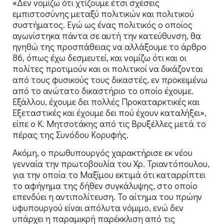
«Δεν νομίζω ότι χτίζουμε έτσι σχέσεις
εμπιστοσύνης μεταξύ πολιτικών και πολιτικού
συστήματος. Εγώ ως ένας πολιτικός ο οποίος
αγωνίστηκα πάντα σε αυτή την κατεύθυνση, θα
ηγηθώ της προσπάθειας να αλλάξουμε το άρθρο
86, όπως έχω δεσμευτεί, και νομίζω ότι και οι
πολίτες προτιμούν και οι πολιτικοί να δικάζονται
από τους φυσικούς τους δικαστές, εν προκειμένω
από το ανώτατο δικαστήριο το οποίο έχουμε.
Εξάλλου, έχουμε δει πολλές Προκαταρκτικές και
Εξεταστικές και έχουμε δει πού έχουν καταλήξει»,
είπε ο Κ. Μητσοτάκης από τις Βρυξέλλες μετά το
πέρας της Συνόδου Κορυφής.
Ακόμη, ο πρωθυπουργός χαρακτήρισε εκ νέου
γενναία την πρωτοβουλία του Χρ. Τριαντόπουλου,
για την οποία το Μαξίμου εκτιμά ότι καταρρίπτει
το αφήγημα της δήθεν συγκάλυψης, στο οποίο
επενδύει η αντιπολίτευση. Το αίτημα του πρώην
υφυπουργού είναι απόλυτα νόμιμο, ενώ δεν
υπάρχει η παραμικρή παρέκκλιση από τις