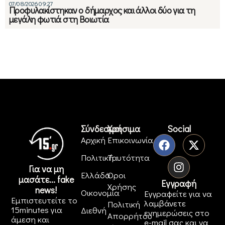
07/08/2026 09:27
Προφυλακίστηκαν ο δήμαρχος και άλλοι δύο για τη
μεγάλη φωτιά στη Βοιωτία
Σύνδεσμοι
Χρήσιμα
Social
Αρχική
Επικοινωνία
Πολιτική
Ταυτότητα
Για να μη
Ελλάδα
Όροι
μασάτε... fake
Εγγραφή
Χρήσης
news!
Οικονομία
Εγγραφείτε για να
Εμπιστευτείτε το
λαμβάνετε
Πολιτική
15minutes για
Διεθνή
ενημερώσεις στο
Απορρήτου
άμεση και
e-mail σας και να