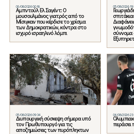
06/08/2026 00:16
05/08/2026 19
Αμπντούλ Ελ Σαγέντ: Ο
Γεωργιάδ
μουσουλμάνος γιατρός από το
σπιτάκια
Μίσιγκαν που κέρδισε το χρίσμα
Διαφάνει
των Δημοκρατικών, κόντρα στο
γνωμοδότ
ισχυρό ισραηλινό λόμπι
σύννομα 
Εξυπηρετ
05/08/2026 09:34
04/08/2026 23
Διυπουργική σύσκεψη σήμερα υπό
Ολυμπιακό
τον Πρωθυπουργό για τις
περάσει 
αποζημιώσεις των πυρόπληκτων