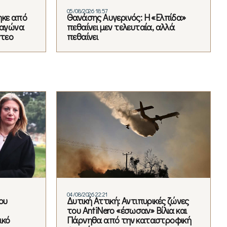
05/08/2026 18:57
ηκε από
Θανάσης Αυγερινός: Η «Ελπίδα»
 αγώνα
πεθαίνει μεν τελευταία, αλλά
ντεο
πεθαίνει
04/08/2026 22:21
ου
Δυτική Αττική: Αντιπυρικές ζώνες
του AntiNero «έσωσαν» Βίλια και
ικό
Πάρνηθα από την καταστροφική