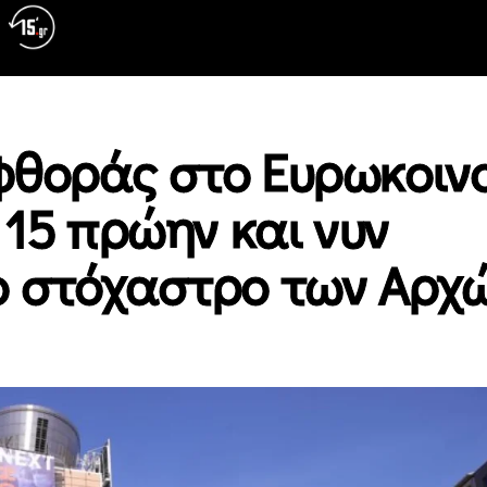
φθοράς στο Ευρωκοιν
 15 πρώην και νυν
ο στόχαστρο των Αρχ