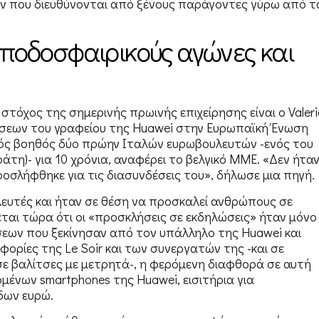
ων που διευθύνονται από ξένους παράγοντες γύρω από τ
α ποδοσφαιρικούς αγώνες και
 στόχος της σημερινής πρωινής επιχείρησης είναι ο Valeri
χέσεων του γραφείου της Huawei στην Ευρωπαϊκή Ένωση
κός βοηθός δύο πρώην Ιταλών ευρωβουλευτών -ενός του
άτη)- για 10 χρόνια, αναφέρει το βελγικό ΜΜΕ. «Δεν ήτα
σλήφθηκε για τις διασυνδέσεις του», δήλωσε μια πηγή.
υτές και ήταν σε θέση να προσκαλεί ανθρώπους σε
ται τώρα ότι οι «προσκλήσεις σε εκδηλώσεις» ήταν μόνο
σεων που ξεκίνησαν από τον υπάλληλο της Huawei και
ορίες της Le Soir και των συνεργατών της -και σε
ε βαλίτσες με μετρητά-, η φερόμενη διαφθορά σε αυτή
νων smartphones της Huawei, εισιτήρια για
δων ευρώ.