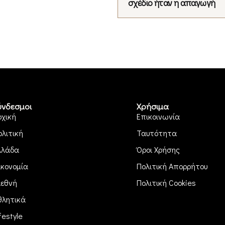
σχέδιο ήταν η απαγωγή
ύνδεσμοι
Χρήσιμα
ρχική
Επικοινωνία
ολιτική
Ταυτότητα
λλάδα
Όροι Χρήσης
ικονομία
Πολιτική Απορρήτου
ιεθνή
Πολιτική Cookies
θλητικά
festyle