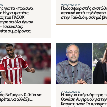
:00
05/08/2026 18:58
ης για τα «πράσινα
Ποδοσφαιριστής σκοτώθ
»: Η γραμματέας
κεραυνό κατά τη διάρκεια
ας του ΠΑΣΟΚ
στην Ταϊλάνδη, σκληρό βί
ησε ότι όλα έγιναν
– Τσουκαλάς:
είτε συμφέροντα
:24
04/08/2026 22:22
ς-Ναϊμέγκεν 0-0: Για να
Η αινιγματική ανάρτηση τ
πρέπει να αλλάξει…
Θανάση Αυγερινού για την
Καρυστιανού: Το πραγματ