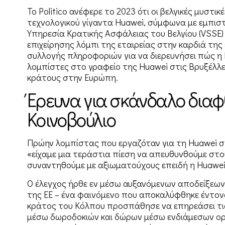
Το Politico ανέφερε το 2023 ότι οι βελγικές μυστ
τεχνολογικού γίγαντα Huawei, σύμφωνα με εμπιστ
Υπηρεσία Κρατικής Ασφάλειας του Βελγίου (VSSE)
επιχείρησης λόμπι της εταιρείας στην καρδιά τη
συλλογής πληροφοριών για να διερευνήσει πώς η 
λομπίστες στο γραφείο της Huawei στις Βρυξέλλε
κράτους στην Ευρώπη.
Έρευνα για σκάνδαλο δια
Κοινοβούλιο
Πρώην λομπίστας που εργαζόταν για τη Huawei στ
«είχαμε μια τεράστια πίεση να απευθυνθούμε στο
συναντηθούμε με αξιωματούχους επειδή η Huawei 
Ο έλεγχος ήρθε εν μέσω αυξανόμενων αποδείξεω
της ΕΕ – ένα φαινόμενο που αποκαλύφθηκε έντο
κράτος του Κόλπου προσπάθησε να επηρεάσει τις 
μέσω δωροδοκιών και δώρων μέσω ενδιάμεσων οργα