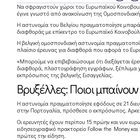
Να σφραγιστούν χώροι του Ευρωπαϊκού Κοινοβουλ
έγινε γνωστό από ανακοίνωση της Ομοσπονδιακής
Η αστυνομία του Βελγίου πραγματοποίησε μπαρ
διαφθοράς με επίκεντρο το Ευρωπαϊκό Κοινοβούλι
Η βελγική ομοσπονδιακή αστυνομία πραγματοποί
πλαίσιο έρευνας για διαφθορά που αφορά το Ευρω
«Μπορούμε να επιβεβαιώσουμε ότι διεξάγεται έρε
διαφθορά, πλαστογράφηση εγγράφων, ξέπλυμα χ
εκπρόσωπος της βελγικής Εισαγγελίας.
Βρυξέλλες: Ποιοι μπαίνου
Η αστυνομία πραγματοποίησε εφόδους σε 21 διευθ
στην Πορτογαλία, πρόσθεσε ο εκπρόσωπος. Αρκε
Οι ερευνητές έχουν περίπου 15 πρώην και νυν ευ
ειδησεογραφικό πρακτορείο Follow the Money και τι
πρώτες την είδηση.