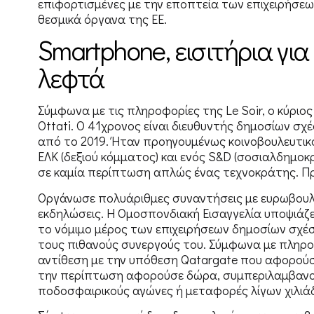
επιφορτισμένες με την εποπτεία των επιχειρήσε
θεσμικά όργανα της ΕΕ.
Smartphone, εισιτήρια γι
λεφτά
Σύμφωνα με τις πληροφορίες της Le Soir, ο κύριος
Ottati. Ο 41χρονος είναι διευθυντής δημοσίων σ
από το 2019. Ήταν προηγουμένως κοινοβουλευτι
ΕΛΚ (δεξιού κόμματος) και ενός S&D (σοσιαλδημοκρ
σε καμία περίπτωση απλώς ένας τεχνοκράτης. Προ
Οργάνωσε πολυάριθμες συναντήσεις με ευρωβουλε
εκδηλώσεις. Η Ομοσπονδιακή Εισαγγελία υποψιάζε
το νόμιμο μέρος των επιχειρήσεων δημοσίων σχέ
τους πιθανούς συνεργούς του. Σύμφωνα με πληροφ
αντίθεση με την υπόθεση Qatargate που αφορούσ
την περίπτωση αφορούσε δώρα, συμπεριλαμβανομέ
ποδοσφαιρικούς αγώνες ή μεταφορές λίγων χιλιά