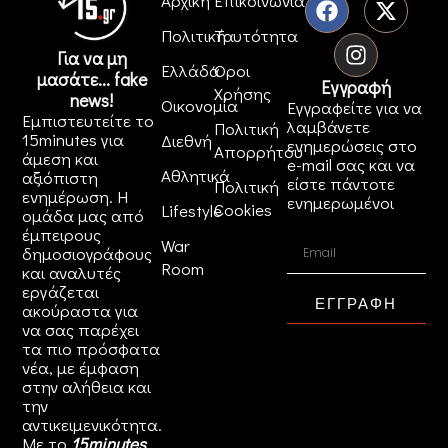
Αρχική
Επικοινωνία
Πολιτική
Ταυτότητα
Για να μη
Ελλάδα
Όροι
μασάτε... fake
Εγγραφή
Χρήσης
news!
Οικονομία
Εγγραφείτε για να
Εμπιστευτείτε το
λαμβάνετε
Πολιτική
15minutes για
Διεθνή
ενημερώσεις στο
Απορρήτου
άμεση και
e-mail σας και να
Αθλητικά
αξιόπιστη
είστε πάντοτε
Πολιτική
ενημέρωση. Η
ενημερωμένοι
Cookies
Lifestyle
ομάδα μας από
έμπειρους
War
δημοσιογράφους
Room
και αναλυτές
εργάζεται
ΕΓΓΡΑΦΗ
ακούραστα για
να σας παρέχει
τα πιο πρόσφατα
νέα, με έμφαση
στην αλήθεια και
την
αντικειμενικότητα.
Με το
15minutes
,