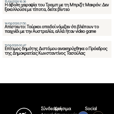
15/06/2026 16:36
Η άβολη χειραψία του Τραμπ με τη Μπριζίτ Μακρόν: Δεν
ξεκολλούσε με τίποτα, δείτε βίντεο
14/06/2026 21:50
Απίστευτο: Τούρκοι οπαδοί νόμιζαν ότι βλέπουν το
παιχνίδι με την Αυστραλία, αλλά ήταν video game
11/06/2026 00:47
Επίτιμος δημότης Διστόμου ανακηρύχθηκε ο Πρόεδρος
της Δημοκρατίας Κωνσταντίνος Τασούλας
Σύνδεσμοι
Χρήσιμα
Social