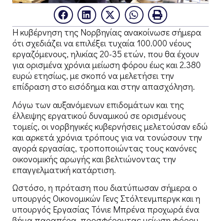
Η κυβέρνηση της Νορβηγίας ανακοίνωσε σήμερα
ότι σχεδιάζει να επιλέξει τυχαία 100.000 νέους
εργαζόμενους, ηλικίας 20-35 ετών, που θα έχουν
για ορισμένα χρόνια μείωση φόρου έως και 2.380
ευρώ ετησίως, με σκοπό να μελετήσει την
επίδραση στο εισόδημα και στην απασχόληση.
Λόγω των αυξανόμενων επιδομάτων και της
έλλειψης εργατικού δυναμικού σε ορισμένους
τομείς, οι νορβηγικές κυβερνήσεις μελετούσαν εδώ
και αρκετά χρόνια τρόπους για να τονώσουν την
αγορά εργασίας, τροποποιώντας τους κανόνες
οικονομικής αρωγής και βελτιώνοντας την
επαγγελματική κατάρτιση.
Ωστόσο, η πρόταση που διατύπωσαν σήμερα ο
υπουργός Οικονομικών Γενς Στόλτενμπεργκ και η
υπουργός Εργασίας Τόνιε Μπρένα προχωρά ένα
βήμα παραπέρα, προσφέροντας μείωση φόρου