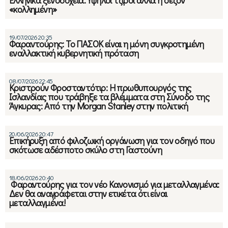
«κολλημένη»
19/07/2026 20:35
Φαραντούρης: Το ΠΑΣΟΚ είναι η μόνη συγκροτημένη
εναλλακτική κυβερνητική πρόταση
08/07/2026 22:45
Κριστρούν Φροσταντότιρ: Η πρωθυπουργός της
Ισλανδίας που τράβηξε τα βλέμματα στη Σύνοδο της
Άγκυρας: Από την Morgan Stanley στην πολιτική
20/06/2026 20:47
Επικήρυξη από φιλοζωική οργάνωση για τον οδηγό που
σκότωσε αδέσποτο σκύλο στη Γαστούνη
18/06/2026 20:40
Φαραντούρης για τον νέο Κανονισμό για μεταλλαγμένα:
Δεν θα αναγράφεται στην ετικέτα ότι είναι
μεταλλαγμένα!