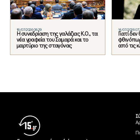
16/07/2026 08:29
14/07/2026 07:
Η συνεδρίαση της γαλάζιας Κ.Ο., τα
Γιατί δεν
νέα γραφεία του Σαμαρά και το
φθινόπωρ
μαρτύριο της σταγόνας
από τις 
Σ
Α
Π