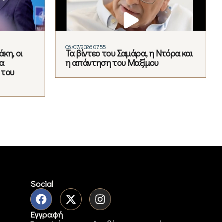
06/07/2026 07:55
κη, οι
Τα βίντεο του Σαμάρα, η Ντόρα και
α
η απάντηση του Μαξίμου
 του
Social
Εγγραφή