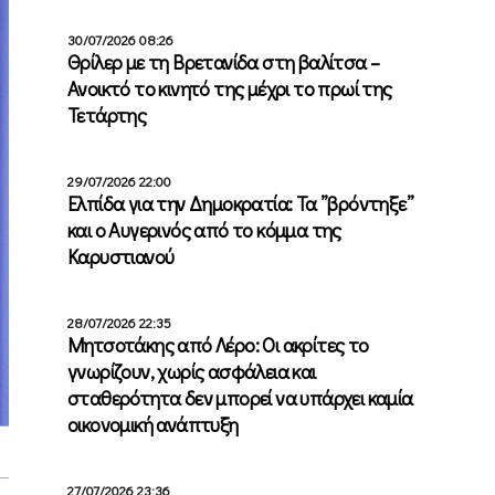
30/07/2026 08:26
Θρίλερ με τη Βρετανίδα στη βαλίτσα –
Ανοικτό το κινητό της μέχρι το πρωί της
Τετάρτης
29/07/2026 22:00
Ελπίδα για την Δημοκρατία: Τα ”βρόντηξε”
και ο Αυγερινός από το κόμμα της
Καρυστιανού
28/07/2026 22:35
Μητσοτάκης από Λέρο: Οι ακρίτες το
γνωρίζουν, χωρίς ασφάλεια και
σταθερότητα δεν μπορεί να υπάρχει καμία
οικονομική ανάπτυξη
27/07/2026 23:36