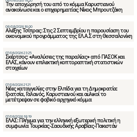
Την αποχώρησή του από το κόμμα Καρυστιανού
ανακοίνωσε και ο επιχειρηματίας Νίκος Μπρουτζάκη
08/08/2026 16:00
Αλέξης Τσίπρας: Στις 2 Σεπτεμβρίου η παρουσίαση του
οικονομικού προγράμματος της ΕΛ.Α.Σ στη Θεσσαλονίκη
07/08/2026 23:25
Σκέρτσος: «Αναλύσεις της παραλίας» από ΠΑΣΟΚ και
ΕΛΑΣ, κάνουν επιλεκτική κοπτοραπτική στατιστικών
στοιχείων
07/08/2026 21:21
Νέες καταγγελίες στην Ελπίδα για τη Δημοκρατία:
Γρατσία, Γαλανός, Καρυστιανού και αυλικοί το
μετέτρεψαν σε φοβικό αρχηγικό κόμμα
07/08/2026 18:19
ΕΛΑΣ: Πλήγμα για την ελληνική εξωτερική πολιτική η
συμφωνία Τουρκίας-Σαουδικής Αραβίας-Πακιστάν