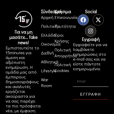
Σύνδεσμοι
Χρήσιμα
Social
Αρχική
Επικοινωνία
Πολιτική
Ταυτότητα
Για να μη
Ελλάδα
Όροι
μασάτε... fake
Εγγραφή
Χρήσης
news!
Οικονομία
Εγγραφείτε για να
Εμπιστευτείτε το
λαμβάνετε
Πολιτική
15minutes για
Διεθνή
ενημερώσεις στο
Απορρήτου
άμεση και
e-mail σας και να
Αθλητικά
αξιόπιστη
είστε πάντοτε
Πολιτική
ενημέρωση. Η
ενημερωμένοι
Cookies
Lifestyle
ομάδα μας από
έμπειρους
War
δημοσιογράφους
Room
και αναλυτές
εργάζεται
ΕΓΓΡΑΦΗ
ακούραστα για
να σας παρέχει
τα πιο πρόσφατα
νέα, με έμφαση