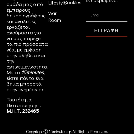
ενημερωμένοι
Cookies
Lifestyle
ομάδα μας από
έμπειρους
War
δημοσιογράφους
Room
και αναλυτές
εργάζεται
ΕΓΓΡΑΦΗ
ακούραστα για
να σας παρέχει
τα πιο πρόσφατα
νέα, με έμφαση
στην αλήθεια και
την
αντικειμενικότητα.
Με το
15minutes
,
είστε πάντα ένα
βήμα μπροστά
στην
ενημέρωση
.
Ταυτότητα
Πιστοποίησης :
Μ.Η.Τ. 232465
Copyright ⓒ 15minutes.gr. All Rights Reserved.