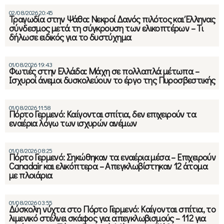
02/08/2026 20:45
Τραγωδία στην Ψάθα: Νεκροί Δανός πιλότος και Έλληνας
σύνδεσμος μετά τη σύγκρουση των ελικοπτέρων – Τι
δήλωσε ειδικός για το δυστύχημα
01/08/2026 19:43
Φωτιές στην Ελλάδα: Μάχη σε πολλαπλά μέτωπα –
Ισχυροί άνεμοι δυσκολεύουν το έργο της Πυροσβεστικής
01/08/2026 11:58
Πόρτο Γερμενό: Καίγονται σπίτια, δεν επιχειρούν τα
εναέρια λόγω των ισχυρών ανέμων
01/08/2026 08:25
Πόρτο Γερμενό: Σηκώθηκαν τα εναέρια μέσα – Επιχειρούν
Canadair και ελικόπτερα – Απεγκλωβίστηκαν 12 άτομα
με πλοιάρια
01/08/2026 03:55
Δύσκολη νύχτα στο Πόρτο Γερμενό: Καίγονται σπίτια, το
λιμενικό στέλνει σκάφος για απεγκλωβισμούς – 112 για