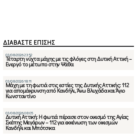
ΔΙΑΒΑΣΤΕ ΕΠΙΣΗΣ
03/08/2026 23:52
Τέταρτη νύχτα μάχης με τις φλόγες στη Δυτική Αττική –
Ενεργό το μέτωπο στην Ψάθα
03/08/2026 18:11
Μάχη με τη φωτιά στις εστίες της Δυτικής Αττικής: 112
για απομάκρυνση από Κανδήλι, Άνω Βλυχάδα και Άγιο
Κωνσταντίνο
03/08/2026 08:05
Δυτική Αττική: H φωτιά πέρασε στον οικισμό της Αγίας
Σκέπης Μεγάρων – 112 για εκκένωση των οικισμών
Κανδήλι και Μπότσικα