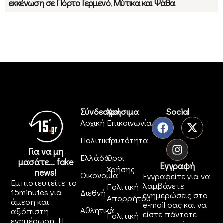
εκκένωση σε Πόρτο Γερμενό, Μύτικα και Ψάθα
Σύνδεσμοι
Χρήσιμα
Social
Αρχική
Επικοινωνία
Πολιτική
Ταυτότητα
Για να μη
Ελλάδα
Όροι
μασάτε... fake
Εγγραφή
Χρήσης
news!
Οικονομία
Εγγραφείτε για να
Εμπιστευτείτε το
λαμβάνετε
Πολιτική
15minutes για
Διεθνή
ενημερώσεις στο
Απορρήτου
άμεση και
e-mail σας και να
Αθλητικά
αξιόπιστη
είστε πάντοτε
Πολιτική
ενημέρωση. Η