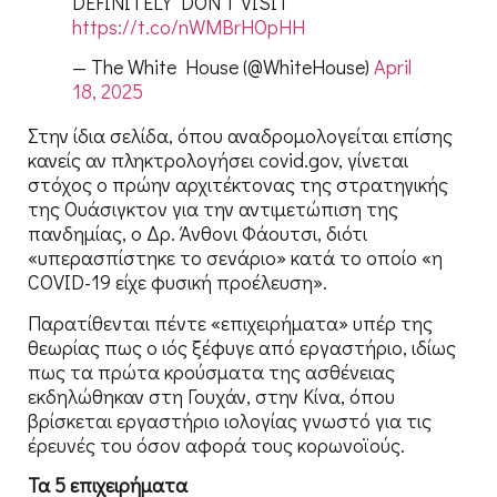
DEFINITELY DON’T VISIT
https://t.co/nWMBrHOpHH
— The White House (@WhiteHouse)
April
18, 2025
Στην ίδια σελίδα, όπου αναδρομολογείται επίσης
κανείς αν πληκτρολογήσει covid.gov, γίνεται
στόχος ο πρώην αρχιτέκτονας της στρατηγικής
της Ουάσιγκτον για την αντιμετώπιση της
πανδημίας, ο Δρ. Άνθονι Φάουτσι, διότι
«υπερασπίστηκε το σενάριο» κατά το οποίο «η
COVID-19 είχε φυσική προέλευση».
Παρατίθενται πέντε «επιχειρήματα» υπέρ της
θεωρίας πως ο ιός ξέφυγε από εργαστήριο, ιδίως
πως τα πρώτα κρούσματα της ασθένειας
εκδηλώθηκαν στη Γουχάν, στην Κίνα, όπου
βρίσκεται εργαστήριο ιολογίας γνωστό για τις
έρευνές του όσον αφορά τους κορωνοϊούς.
Τα 5 επιχειρήματα