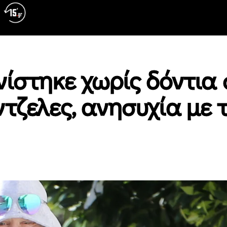
νίστηκε χωρίς δόντια
τζελες, ανησυχία με 