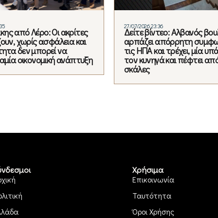
:35
27/07/2026 23:36
ης από Λέρο: Οι ακρίτες
Δείτε βίντεο: Αλβανός βο
ουν, χωρίς ασφάλεια και
αρπάζει απόρρητη συμφω
ητα δεν μπορεί να
τις ΗΠΑ και τρέχει, μία υ
καμία οικονομική ανάπτυξη
τον κυνηγά και πέφτει από
σκάλες
ύνδεσμοι
Χρήσιμα
ρχική
Επικοινωνία
ολιτική
Ταυτότητα
λλάδα
Όροι Χρήσης