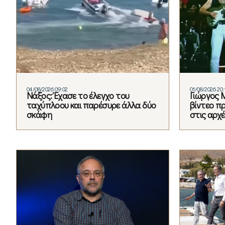
04/08/2026 09:02
01/08/2026 20:
Νάξος: Έχασε το έλεγχο του
Γιώργος 
ταχύπλοου και παρέσυρε άλλα δύο
βίντεο πρ
σκάφη
στις αρχέ