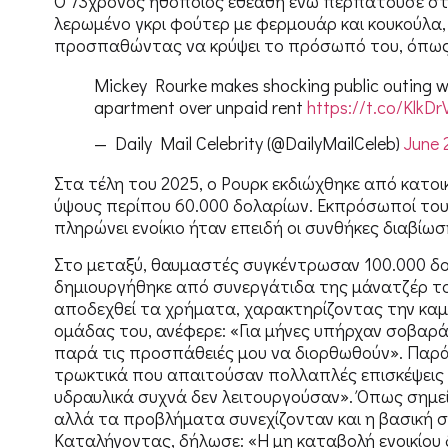
Ο 73χρονος ηθοποιός εθεάθη ενώ περπατούσε σ
λερωμένο γκρι φούτερ με φερμουάρ και κουκούλα, 
προσπαθώντας να κρύψει το πρόσωπό του, όπως έκ
Mickey Rourke makes shocking public outing w
apartment over unpaid rent
https://t.co/KlkD
— Daily Mail Celebrity (@DailyMailCeleb)
June 
Στα τέλη του 2025, ο Ρουρκ εκδιώχθηκε από κατοικ
ύψους περίπου 60.000 δολαρίων. Εκπρόσωποί του 
πληρώνει ενοίκιο ήταν επειδή οι συνθήκες διαβίω
Στο μεταξύ, θαυμαστές συγκέντρωσαν 100.000 δ
δημιουργήθηκε από συνεργάτιδα της μάνατζέρ του
αποδεχθεί τα χρήματα, χαρακτηρίζοντας την καμ
ομάδας του, ανέφερε: «Για μήνες υπήρχαν σοβαρ
παρά τις προσπάθειές μου να διορθωθούν». Παρ
τρωκτικά που απαιτούσαν πολλαπλές επισκέψεις α
υδραυλικά συχνά δεν λειτουργούσαν». Όπως σημεί
αλλά τα προβλήματα συνεχίζονταν και η βασική 
Καταλήγοντας, δήλωσε: «Η μη καταβολή ενοικίο