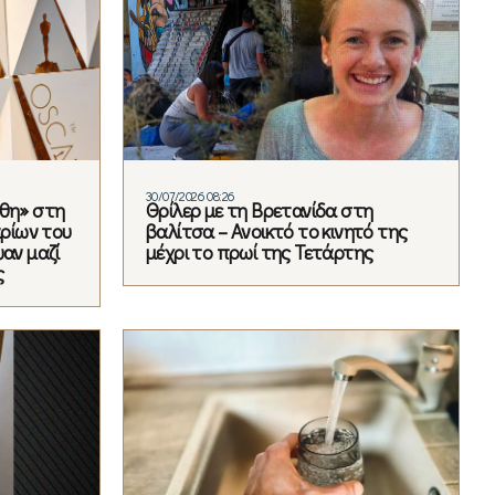
30/07/2026 08:26
φθη» στη
Θρίλερ με τη Βρετανίδα στη
αρίων του
βαλίτσα – Ανοικτό το κινητό της
αν μαζί
μέχρι το πρωί της Τετάρτης
ς