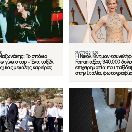
16
31/07/2026 18:58
Μαζωνάκης: Το σπάνιο
Η Νικόλ Κίντμαν «συνελή
ιν γίνει σταρ – Ένα ταξίδι
Ferrari αξίας 340.000 δολ
ς μιας μεγάλης καριέρας
επιχειρηματία που ταξίδεψ
στην Ιταλία, φωτογραφίε