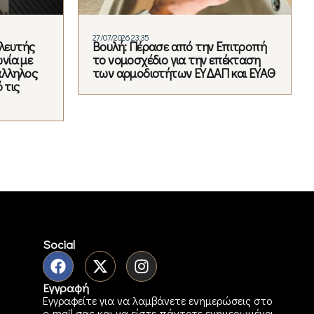
27/07/2026 23:35
υλευτής
Βουλή: Πέρασε από την Επιτροπή
νία με
το νομοσχέδιο για την επέκταση
πάλληλος
των αρμοδιοτήτων ΕΥΔΑΠ και ΕΥΑΘ
 τις
Social
Εγγραφή
Εγγραφείτε για να λαμβάνετε ενημερώσεις στο
e-mail σας και να είστε πάντοτε ενημερωμένοι