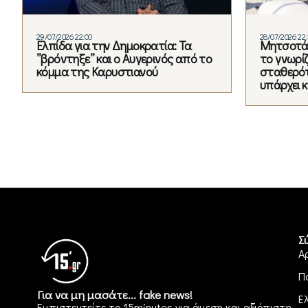
29/07/2026 22:00
28/07/2026 22
Ελπίδα για την Δημοκρατία: Τα
Μητσοτάκ
”βρόντηξε” και ο Αυγερινός από το
το γνωρίζ
κόμμα της Καρυστιανού
σταθερότ
υπάρχει 
Σ
Α
Π
Για να μη μασάτε... fake news!
Ε
Εμπιστευτείτε το 15minutes για άμεση και αξιόπιστη