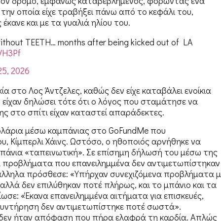
τον δρόμο, εμφανώς καταβεβλημένος, φορώντας ένα
την οποία είχε τραβήξει πάνω από το κεφάλι του,
ανε και με τα γυαλιά ηλίου του.
ithout TEETH… months after being kicked out of LA
rVH3Pf
25, 2026
ία στο Λος Άντζελες, καθώς δεν είχε καταβάλει ενοίκια
είχαν δηλώσει τότε ότι ο λόγος που σταμάτησε να
σης στο σπίτι είχαν καταστεί απαράδεκτες.
ολάρια μέσω καμπάνιας στο GoFundMe που
, Κίμπερλι Χάινς. Ωστόσο, ο ηθοποιός αρνήθηκε να
πάνια «ταπεινωτική». Σε επίσημη δήλωσή του μέσω της
ά προβλήματα που επανειλημμένα δεν αντιμετωπίστηκαν
άλληλα πρόσθεσε: «Υπήρχαν συνεχιζόμενα προβλήματα μ
λλά δεν επιλύθηκαν ποτέ πλήρως, και το μπάνιο και τα
ωσε: «Έκανα επανειλημμένα αιτήματα για επισκευές,
συντήρηση δεν αντιμετωπίστηκε ποτέ σωστά».
υ δεν ήταν απόφαση που πήρα ελαφρά τη καρδία. Απλώς