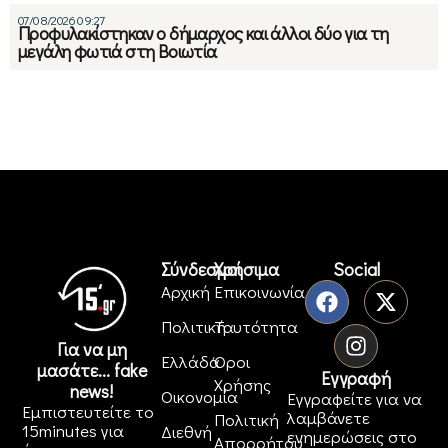
07/08/2026 09:27
Προφυλακίστηκαν ο δήμαρχος και άλλοι δύο για τη
μεγάλη φωτιά στη Βοιωτία
Σύνδεσμοι
Χρήσιμα
Social
Αρχική
Επικοινωνία
Πολιτική
Ταυτότητα
Για να μη
Ελλάδα
Όροι
μασάτε... fake
Εγγραφή
Χρήσης
news!
Οικονομία
Εγγραφείτε για να
Εμπιστευτείτε το
λαμβάνετε
Πολιτική
15minutes για
Διεθνή
ενημερώσεις στο
Απορρήτου