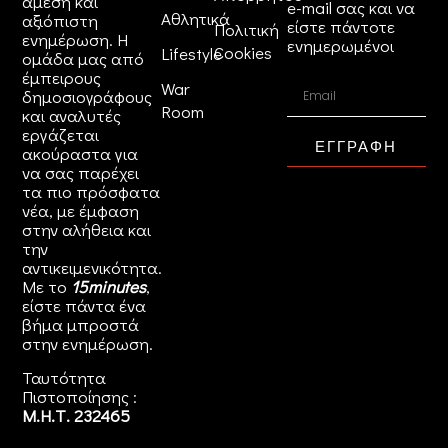
άμεση και
e-mail σας και να
Αθλητικά
αξιόπιστη
είστε πάντοτε
Πολιτική
ενημέρωση. Η
ενημερωμένοι
Cookies
Lifestyle
ομάδα μας από
έμπειρους
War
δημοσιογράφους
Room
και αναλυτές
εργάζεται
ΕΓΓΡΑΦΗ
ακούραστα για
να σας παρέχει
τα πιο πρόσφατα
νέα, με έμφαση
στην αλήθεια και
την
αντικειμενικότητα.
Με το
15minutes
,
είστε πάντα ένα
βήμα μπροστά
στην
ενημέρωση
.
Ταυτότητα
Πιστοποίησης :
Μ.Η.Τ. 232465