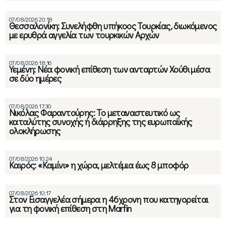
07/08/2026 20:18
Θεσσαλονίκη: Συνελήφθη υπήκοος Τουρκίας, διωκόμενος
με ερυθρά αγγελία των τουρκικών Αρχών
07/08/2026 18:16
Υεμένη: Νέα φονική επίθεση των ανταρτών Χούθι μέσα
σε δύο ημέρες
07/08/2026 17:30
Νικόλας Φαραντούρης: Το μεταναστευτικό ως
καταλύτης συνοχής ή διάρρηξης της ευρωπαϊκής
ολοκλήρωσης
07/08/2026 10:24
Καιρός: «Καμίνι» η χώρα, μελτέμια έως 8 μποφόρ
07/08/2026 10:17
Στον Εισαγγελέα σήμερα η 46χρονη που κατηγορείται
για τη φονική επίθεση στη Marfin