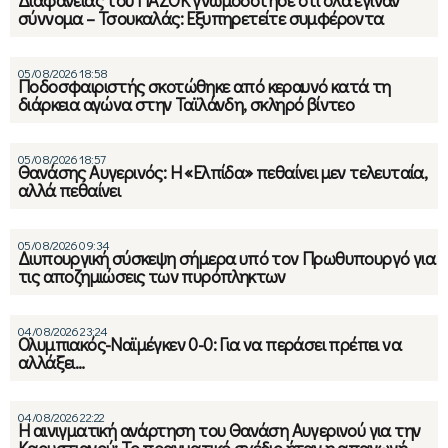
Διαφάνειας του ΠΑΣΟΚ γνωμοδότησε ότι όλα έγιναν
σύννομα – Τσουκαλάς: Εξυπηρετείτε συμφέροντα
05/08/2026 18:58
Ποδοσφαιριστής σκοτώθηκε από κεραυνό κατά τη
διάρκεια αγώνα στην Ταϊλάνδη, σκληρό βίντεο
05/08/2026 18:57
Θανάσης Αυγερινός: Η «Ελπίδα» πεθαίνει μεν τελευταία,
αλλά πεθαίνει
05/08/2026 09:34
Διυπουργική σύσκεψη σήμερα υπό τον Πρωθυπουργό για
τις αποζημιώσεις των πυρόπληκτων
04/08/2026 23:24
Ολυμπιακός-Ναϊμέγκεν 0-0: Για να περάσει πρέπει να
αλλάξει…
04/08/2026 22:22
Η αινιγματική ανάρτηση του Θανάση Αυγερινού για την