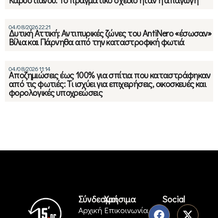
Καρυστιανού: Το πραγματικό σχέδιο ήταν η απαγωγή
04/08/2026 22:21
Δυτική Αττική: Αντιπυρικές ζώνες του AntiNero «έσωσαν»
Βίλια και Πάρνηθα από την καταστροφική φωτιά
04/08/2026 11:14
Αποζημιώσεις έως 100% για σπίτια που καταστράφηκαν
από τις φωτιές: Τι ισχύει για επιχειρήσεις, οικοσκευές και
φορολογικές υποχρεώσεις
Σύνδεσμοι
Χρήσιμα
Social
Αρχική
Επικοινωνία