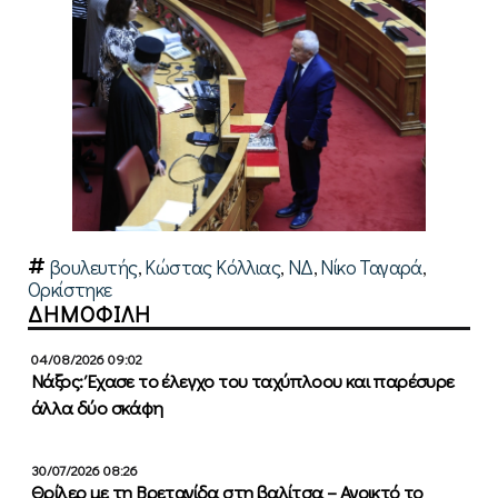
βουλευτής
,
Κώστας Κόλλιας
,
ΝΔ
,
Νίκο Ταγαρά
,
Ορκίστηκε
ΔΗΜΟΦΙΛΗ
04/08/2026 09:02
Νάξος: Έχασε το έλεγχο του ταχύπλοου και παρέσυρε
άλλα δύο σκάφη
30/07/2026 08:26
Θρίλερ με τη Βρετανίδα στη βαλίτσα – Ανοικτό το