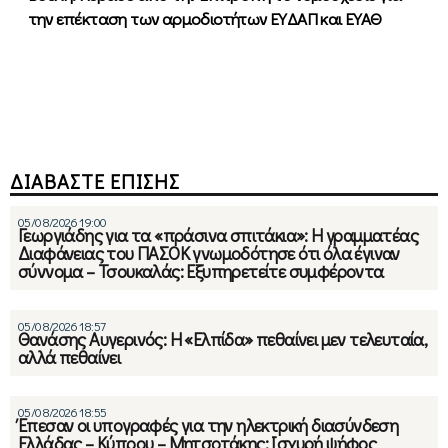
την επέκταση των αρμοδιοτήτων ΕΥΔΑΠ και ΕΥΑΘ
ΔΙΑΒΑΣΤΕ ΕΠΙΣΗΣ
05/08/2026 19:00
Γεωργιάδης για τα «πράσινα σπιτάκια»: Η γραμματέας
Διαφάνειας του ΠΑΣΟΚ γνωμοδότησε ότι όλα έγιναν
σύννομα – Τσουκαλάς: Εξυπηρετείτε συμφέροντα
05/08/2026 18:57
Θανάσης Αυγερινός: Η «Ελπίδα» πεθαίνει μεν τελευταία,
αλλά πεθαίνει
05/08/2026 18:55
Έπεσαν οι υπογραφές για την ηλεκτρική διασύνδεση
Ελλάδας – Κύπρου – Μητσοτάκης: Ισχυρή ψήφος