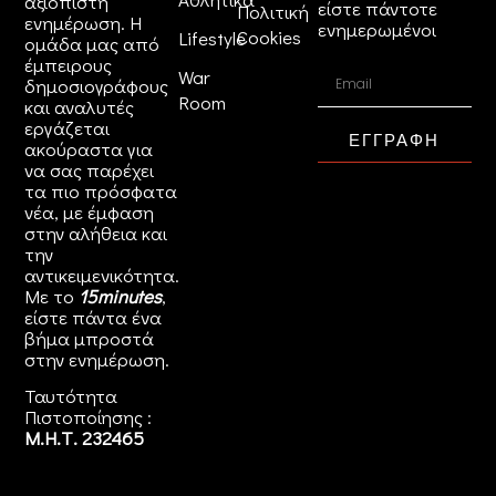
αξιόπιστη
είστε πάντοτε
Πολιτική
ενημέρωση. Η
ενημερωμένοι
Cookies
Lifestyle
ομάδα μας από
έμπειρους
War
δημοσιογράφους
Room
και αναλυτές
εργάζεται
ΕΓΓΡΑΦΗ
ακούραστα για
να σας παρέχει
τα πιο πρόσφατα
νέα, με έμφαση
στην αλήθεια και
την
αντικειμενικότητα.
Με το
15minutes
,
είστε πάντα ένα
βήμα μπροστά
στην
ενημέρωση
.
Ταυτότητα
Πιστοποίησης :
Μ.Η.Τ. 232465