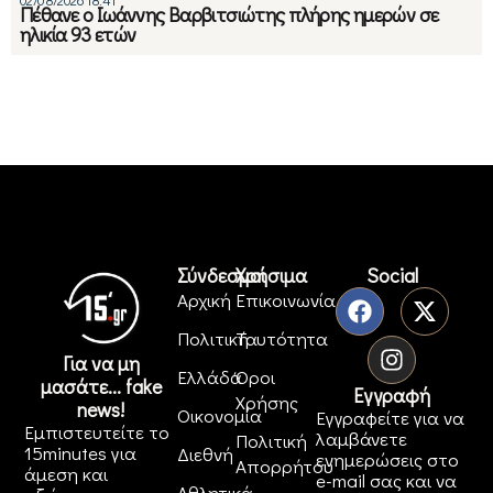
Πέθανε ο Ιωάννης Βαρβιτσιώτης πλήρης ημερών σε
ηλικία 93 ετών
Σύνδεσμοι
Χρήσιμα
Social
Αρχική
Επικοινωνία
Πολιτική
Ταυτότητα
Για να μη
Ελλάδα
Όροι
μασάτε... fake
Εγγραφή
Χρήσης
news!
Οικονομία
Εγγραφείτε για να
Εμπιστευτείτε το
λαμβάνετε
Πολιτική
15minutes για
Διεθνή
ενημερώσεις στο
Απορρήτου
άμεση και
e-mail σας και να
Αθλητικά