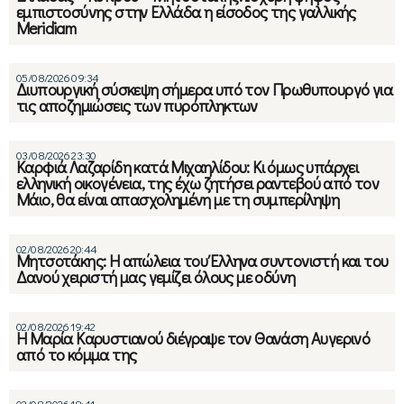
εμπιστοσύνης στην Ελλάδα η είσοδος της γαλλικής
Meridiam
05/08/2026 09:34
Διυπουργική σύσκεψη σήμερα υπό τον Πρωθυπουργό για
τις αποζημιώσεις των πυρόπληκτων
03/08/2026 23:30
Καρφιά Λαζαρίδη κατά Μιχαηλίδου: Κι όμως υπάρχει
ελληνική οικογένεια, της έχω ζητήσει ραντεβού από τον
Μάιο, θα είναι απασχολημένη με τη συμπερίληψη
02/08/2026 20:44
Μητσοτάκης: Η απώλεια του Έλληνα συντονιστή και του
Δανού χειριστή μας γεμίζει όλους με οδύνη
02/08/2026 19:42
Η Μαρία Καρυστιανού διέγραψε τον Θανάση Αυγερινό
από το κόμμα της
02/08/2026 18:41