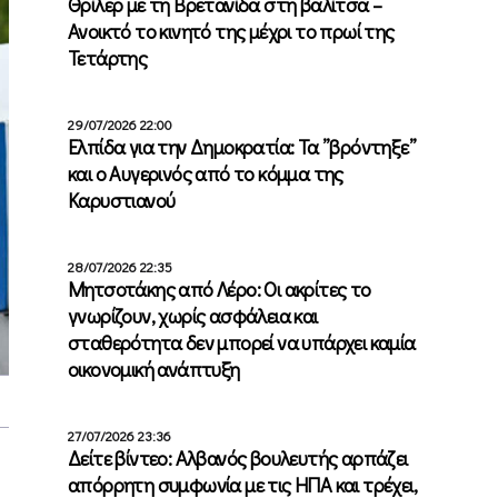
Θρίλερ με τη Βρετανίδα στη βαλίτσα –
Ανοικτό το κινητό της μέχρι το πρωί της
Τετάρτης
29/07/2026 22:00
Ελπίδα για την Δημοκρατία: Τα ”βρόντηξε”
και ο Αυγερινός από το κόμμα της
Καρυστιανού
28/07/2026 22:35
Μητσοτάκης από Λέρο: Οι ακρίτες το
γνωρίζουν, χωρίς ασφάλεια και
σταθερότητα δεν μπορεί να υπάρχει καμία
οικονομική ανάπτυξη
27/07/2026 23:36
Δείτε βίντεο: Αλβανός βουλευτής αρπάζει
απόρρητη συμφωνία με τις ΗΠΑ και τρέχει,