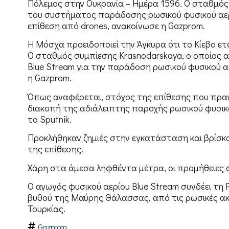
Πόλεμος στην Ουκρανία – Ημέρα 1596. Ο σταθμός
του συστήματος παράδοσης ρωσικού φυσικού αερί
επίθεση από drones, ανακοίνωσε η Gazprom.
Η Μόσχα προειδοποιεί την Άγκυρα ότι το Κίεβο ετ
Ο σταθμός συμπίεσης Krasnodarskaya, ο οποίος 
Blue Stream για την παράδοση ρωσικού φυσικού αε
η Gazprom.
Όπως αναφέρεται, στόχος της επίθεσης που πραγμ
διακοπή της αδιάλειπτης παροχής ρωσικού φυσικο
το Sputnik.
Προκλήθηκαν ζημιές στην εγκατάσταση και βρίσκον
της επίθεσης.
Χάρη στα άμεσα ληφθέντα μέτρα, οι προμήθειες φ
Ο αγωγός φυσικού αερίου Blue Stream συνδέει τη Ρ
βυθού της Μαύρης Θάλασσας, από τις ρωσικές α
Τουρκίας.
Gazprom