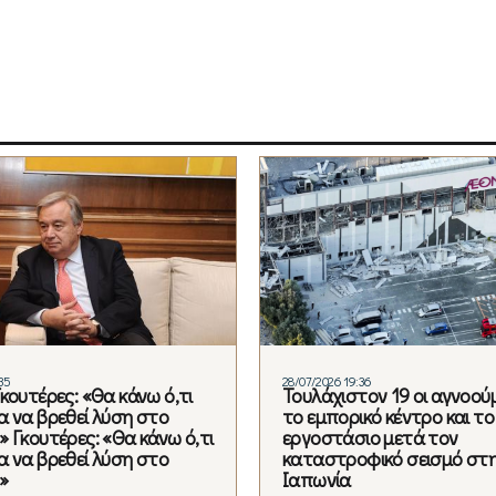
35
28/07/2026 19:36
κουτέρες: «Θα κάνω ό,τι
Τουλάχιστον 19 οι αγνοού
α να βρεθεί λύση στο
το εμπορικό κέντρο και το
 Γκουτέρες: «Θα κάνω ό,τι
εργοστάσιο μετά τον
α να βρεθεί λύση στο
καταστροφικό σεισμό στ
»
Ιαπωνία