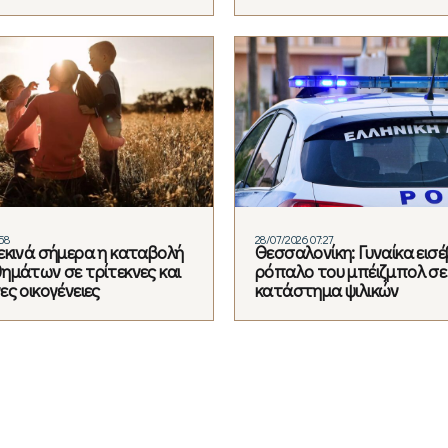
58
28/07/2026 07:27
εκινά σήμερα η καταβολή
Θεσσαλονίκη: Γυναίκα εισέ
ημάτων σε τρίτεκνες και
ρόπαλο του μπέιζμπολ σε
ς οικογένειες
κατάστημα ψιλικών