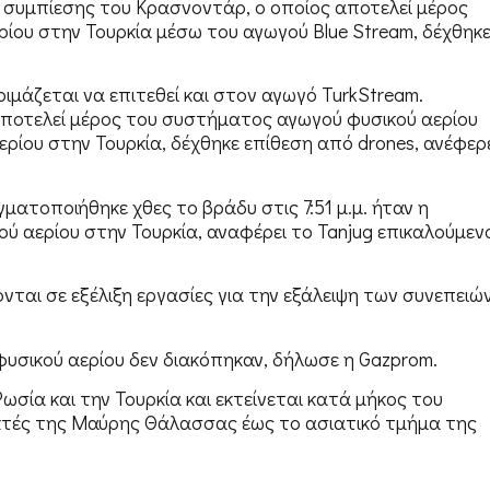
 συμπίεσης του Κρασνοντάρ, ο οποίος αποτελεί μέρος
ου στην Τουρκία μέσω του αγωγού Blue Stream, δέχθηκ
οιμάζεται να επιτεθεί και στον αγωγό TurkStream.
αποτελεί μέρος του συστήματος αγωγού φυσικού αερίου
ρίου στην Τουρκία, δέχθηκε επίθεση από drones, ανέφερ
ατοποιήθηκε χθες το βράδυ στις 7:51 μ.μ. ήταν η
ύ αερίου στην Τουρκία, αναφέρει το Tanjug επικαλούμεν
ται σε εξέλιξη εργασίες για την εξάλειψη των συνεπειώ
υσικού αερίου δεν διακόπηκαν, δήλωσε η Gazprom.
ωσία και την Τουρκία και εκτείνεται κατά μήκος του
κτές της Μαύρης Θάλασσας έως το ασιατικό τμήμα της