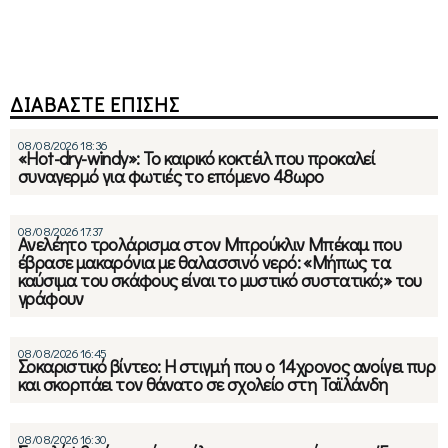
ΔΙΑΒΑΣΤΕ ΕΠΙΣΗΣ
08/08/2026 18:36
«Hot-dry-windy»: Το καιρικό κοκτέιλ που προκαλεί
συναγερμό για φωτιές το επόμενο 48ωρο
08/08/2026 17:37
Ανελέητο τρολάρισμα στον Μπρούκλιν Μπέκαμ που
έβρασε μακαρόνια με θαλασσινό νερό: «Μήπως τα
καύσιμα του σκάφους είναι το μυστικό συστατικό;» του
γράφουν
08/08/2026 16:45
Σοκαριστικό βίντεο: Η στιγμή που ο 14χρονος ανοίγει πυρ
και σκορπάει τον θάνατο σε σχολείο στη Ταϊλάνδη
08/08/2026 16:30