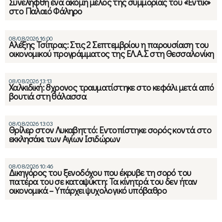
Συνελήφθη ένα ακόμη μέλος της συμμορίας του «Έντικ»
στο Παλαιό Φάληρο
08/08/2026 16:00
Αλέξης Τσίπρας: Στις 2 Σεπτεμβρίου η παρουσίαση του
οικονομικού προγράμματος της ΕΛ.Α.Σ στη Θεσσαλονίκη
08/08/2026 13:13
Χαλκιδική: 8χρονος τραυματίστηκε στο κεφάλι μετά από
βουτιά στη θάλασσα
08/08/2026 13:03
Θρίλερ στον Λυκαβηττό: Εντοπίστηκε σορός κοντά στο
εκκλησάκι των Αγίων Ισιδώρων
08/08/2026 10:46
Δικηγόρος του ξενοδόχου που έκρυβε τη σορό του
πατέρα του σε καταψύκτη: Τα κίνητρά του δεν ήταν
οικονομικά – Υπάρχει ψυχολογικό υπόβαθρο