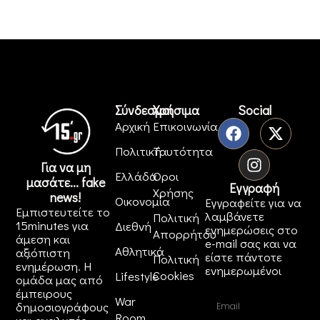
Σύνδεσμοι
Χρήσιμα
Social
Αρχική
Επικοινωνία
Πολιτική
Ταυτότητα
Για να μη
Ελλάδα
Όροι
μασάτε... fake
Εγγραφή
Χρήσης
news!
Οικονομία
Εγγραφείτε για να
Εμπιστευτείτε το
λαμβάνετε
Πολιτική
15minutes για
Διεθνή
ενημερώσεις στο
Απορρήτου
άμεση και
e-mail σας και να
Αθλητικά
αξιόπιστη
είστε πάντοτε
Πολιτική
ενημέρωση. Η
ενημερωμένοι
Cookies
Lifestyle
ομάδα μας από
έμπειρους
War
δημοσιογράφους
Room