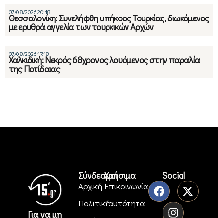
07/08/2026 20:18
Θεσσαλονίκη: Συνελήφθη υπήκοος Τουρκίας, διωκόμενος
με ερυθρά αγγελία των τουρκικών Αρχών
07/08/2026 17:18
Χαλκιδική: Νεκρός 68χρονος λουόμενος στην παραλία
της Ποτίδαιας
Σύνδεσμοι
Χρήσιμα
Social
Αρχική
Επικοινωνία
Πολιτική
Ταυτότητα
Για να μη