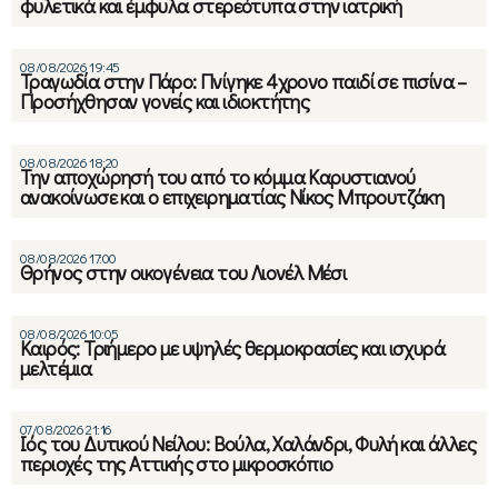
φυλετικά και έμφυλα στερεότυπα στην ιατρική
08/08/2026 19:45
Τραγωδία στην Πάρο: Πνίγηκε 4χρονο παιδί σε πισίνα –
Προσήχθησαν γονείς και ιδιοκτήτης
08/08/2026 18:20
Την αποχώρησή του από το κόμμα Καρυστιανού
ανακοίνωσε και ο επιχειρηματίας Νίκος Μπρουτζάκη
08/08/2026 17:00
Θρήνος στην οικογένεια του Λιονέλ Μέσι
08/08/2026 10:05
Καιρός: Τριήμερο με υψηλές θερμοκρασίες και ισχυρά
μελτέμια
07/08/2026 21:16
Ιός του Δυτικού Νείλου: Βούλα, Χαλάνδρι, Φυλή και άλλες
περιοχές της Αττικής στο μικροσκόπιο