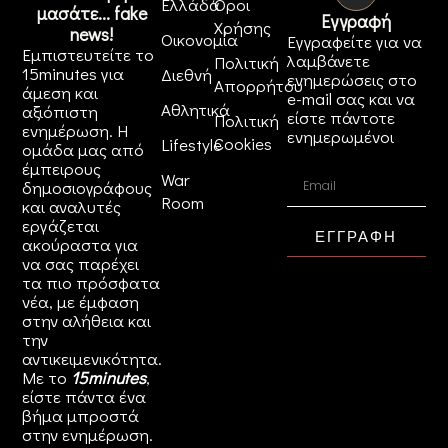
Ελλάδα
Όροι
μασάτε... fake
Εγγραφή
Χρήσης
news!
Οικονομία
Εγγραφείτε για να
Εμπιστευτείτε το
λαμβάνετε
Πολιτική
15minutes για
Διεθνή
ενημερώσεις στο
Απορρήτου
άμεση και
e-mail σας και να
Αθλητικά
αξιόπιστη
είστε πάντοτε
Πολιτική
ενημέρωση. Η
ενημερωμένοι
Cookies
Lifestyle
ομάδα μας από
έμπειρους
War
δημοσιογράφους
Room
και αναλυτές
εργάζεται
ΕΓΓΡΑΦΗ
ακούραστα για
να σας παρέχει
τα πιο πρόσφατα
νέα, με έμφαση
στην αλήθεια και
την
αντικειμενικότητα.
Με το
15minutes
,
είστε πάντα ένα
βήμα μπροστά
στην
ενημέρωση
.