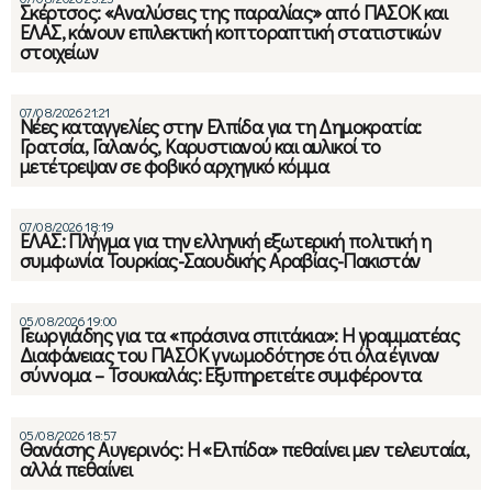
Σκέρτσος: «Αναλύσεις της παραλίας» από ΠΑΣΟΚ και
ΕΛΑΣ, κάνουν επιλεκτική κοπτοραπτική στατιστικών
στοιχείων
07/08/2026 21:21
Νέες καταγγελίες στην Ελπίδα για τη Δημοκρατία:
Γρατσία, Γαλανός, Καρυστιανού και αυλικοί το
μετέτρεψαν σε φοβικό αρχηγικό κόμμα
07/08/2026 18:19
ΕΛΑΣ: Πλήγμα για την ελληνική εξωτερική πολιτική η
συμφωνία Τουρκίας-Σαουδικής Αραβίας-Πακιστάν
05/08/2026 19:00
Γεωργιάδης για τα «πράσινα σπιτάκια»: Η γραμματέας
Διαφάνειας του ΠΑΣΟΚ γνωμοδότησε ότι όλα έγιναν
σύννομα – Τσουκαλάς: Εξυπηρετείτε συμφέροντα
05/08/2026 18:57
Θανάσης Αυγερινός: Η «Ελπίδα» πεθαίνει μεν τελευταία,
αλλά πεθαίνει