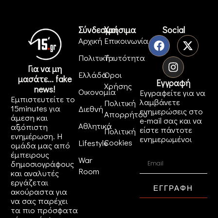
Σύνδεσμοι
Χρήσιμα
Social
Αρχική
Επικοινωνία
Πολιτική
Ταυτότητα
Για να μη
Ελλάδα
Όροι
μασάτε... fake
Εγγραφή
Χρήσης
news!
Οικονομία
Εγγραφείτε για να
Εμπιστευτείτε το
λαμβάνετε
Πολιτική
15minutes για
Διεθνή
ενημερώσεις στο
Απορρήτου
άμεση και
e-mail σας και να
Αθλητικά
αξιόπιστη
είστε πάντοτε
Πολιτική
ενημέρωση. Η
ενημερωμένοι
Cookies
Lifestyle
ομάδα μας από
έμπειρους
War
δημοσιογράφους
Room
και αναλυτές
εργάζεται
ΕΓΓΡΑΦΗ
ακούραστα για
να σας παρέχει
τα πιο πρόσφατα