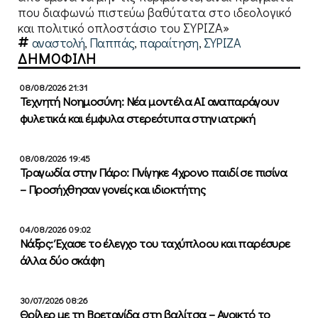
που διαφωνώ πιστεύω βαθύτατα στο ιδεολογικό
και πολιτικό οπλοστάσιο του ΣΥΡΙΖΑ»
αναστολή
,
Παππάς
,
παραίτηση
,
ΣΥΡΙΖΑ
ΔΗΜΟΦΙΛΗ
08/08/2026 21:31
Τεχνητή Νοημοσύνη: Νέα μοντέλα ΑΙ αναπαράγουν
φυλετικά και έμφυλα στερεότυπα στην ιατρική
08/08/2026 19:45
Τραγωδία στην Πάρο: Πνίγηκε 4χρονο παιδί σε πισίνα
– Προσήχθησαν γονείς και ιδιοκτήτης
04/08/2026 09:02
Νάξος: Έχασε το έλεγχο του ταχύπλοου και παρέσυρε
άλλα δύο σκάφη
30/07/2026 08:26
Θρίλερ με τη Βρετανίδα στη βαλίτσα – Ανοικτό το