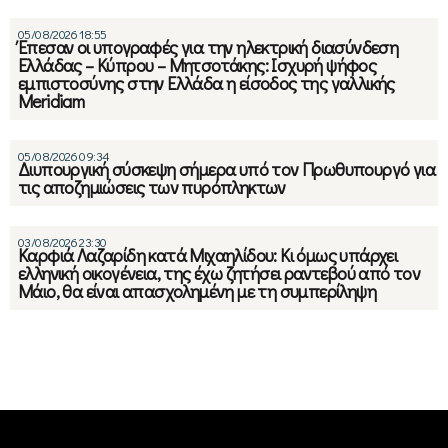
05/08/2026 18:55
Έπεσαν οι υπογραφές για την ηλεκτρική διασύνδεση
Ελλάδας – Κύπρου – Μητσοτάκης: Ισχυρή ψήφος
εμπιστοσύνης στην Ελλάδα η είσοδος της γαλλικής
Meridiam
05/08/2026 09:34
Διυπουργική σύσκεψη σήμερα υπό τον Πρωθυπουργό για
τις αποζημιώσεις των πυρόπληκτων
03/08/2026 23:30
Καρφιά Λαζαρίδη κατά Μιχαηλίδου: Κι όμως υπάρχει
ελληνική οικογένεια, της έχω ζητήσει ραντεβού από τον
Μάιο, θα είναι απασχολημένη με τη συμπερίληψη