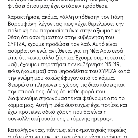
φτάσει όπου μας έχει φτάσει» πρόσθεσε.
Χαρακτήρισε, ακόμα, «άλλη υπόθεση» τον Γιάνη
Βαρουφάκη, λέγοντας πως «έχει θεμελιώσει την
πολιτική του παρουσία πάνω στην αξιωματική
θέση ότι όσοι ήμασταν στην κυβέρνηση του
ΣΥΡΙΖΑ, έχουμε προδώσει τον λαό. Αυτό είναι
ασύμβατο» ενώ, αντίθετα, για τη Νέα Αριστερά
είπε ότι «είναι άλλο ζήτημα. Έχουμε συμπορευτεί
μαζί, έχουμε υπηρετήσει την κυβέρνηση ’15-’19,
εκλεγήκαμε μαζί στα ψηφοδέλτια του ΣΥΡΙΖΑ κατά
την γνώμη μου κακώς έφυγαν από το κόμμα.
Θεωρώ ότι πληρώνει ο χώρος τις διασπάσεις και
την σπορά της ιδέας ότι κάθε φορά που
διαφωνούμε σηκωνόμαστε και φεύγουμε από το
κόμμα μας. Αυτή η ιδέα δυστυχώς έχει ποτίσει και
έχω προτείνει οδικό χάρτη που θα είναι η
συγκολλητική ουσία της επόμενης ημέρας».
Καταλήγοντας, πάντως, είπε «μοναχικές πορείες
από εμένα να μην τις περιμένετε, είναι πράγματα