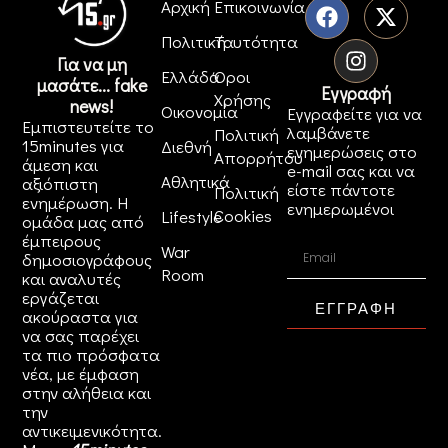
Αρχική
Επικοινωνία
Πολιτική
Ταυτότητα
Για να μη
Ελλάδα
Όροι
μασάτε... fake
Εγγραφή
Χρήσης
news!
Οικονομία
Εγγραφείτε για να
Εμπιστευτείτε το
λαμβάνετε
Πολιτική
15minutes για
Διεθνή
ενημερώσεις στο
Απορρήτου
άμεση και
e-mail σας και να
Αθλητικά
αξιόπιστη
είστε πάντοτε
Πολιτική
ενημέρωση. Η
ενημερωμένοι
Cookies
Lifestyle
ομάδα μας από
έμπειρους
War
δημοσιογράφους
Room
και αναλυτές
εργάζεται
ΕΓΓΡΑΦΗ
ακούραστα για
να σας παρέχει
τα πιο πρόσφατα
νέα, με έμφαση
στην αλήθεια και
την
αντικειμενικότητα.