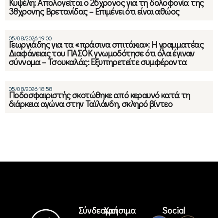
Κυψέλη: Απολογείται ο 26χρονος για τη δολοφονία της
38χρονης Βρετανίδας – Επιμένει ότι είναι αθώος
05/08/2026 19:00
Γεωργιάδης για τα «πράσινα σπιτάκια»: Η γραμματέας
Διαφάνειας του ΠΑΣΟΚ γνωμοδότησε ότι όλα έγιναν
σύννομα – Τσουκαλάς: Εξυπηρετείτε συμφέροντα
05/08/2026 18:58
Ποδοσφαιριστής σκοτώθηκε από κεραυνό κατά τη
διάρκεια αγώνα στην Ταϊλάνδη, σκληρό βίντεο
Σύνδεσμοι
Χρήσιμα
Social