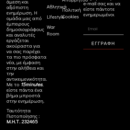
άμεση και
e-mail σας και να
Αθλητικά
αξιόπιστη
είστε πάντοτε
Πολιτική
ενημέρωση. Η
ενημερωμένοι
Cookies
Lifestyle
ομάδα μας από
έμπειρους
War
δημοσιογράφους
Room
και αναλυτές
εργάζεται
ΕΓΓΡΑΦΗ
ακούραστα για
να σας παρέχει
τα πιο πρόσφατα
νέα, με έμφαση
στην αλήθεια και
την
αντικειμενικότητα.
Με το
15minutes
,
είστε πάντα ένα
βήμα μπροστά
στην
ενημέρωση
.
Ταυτότητα
Πιστοποίησης :
Μ.Η.Τ. 232465