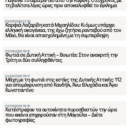
Παγώνει το αίμα βίντεο από την Κυψέλη: Ο 26χρονος με
τη βαλίτσα λίγες ώρες πριν αποκαλυφθεί το έγκλημα
03/08/2026 23:30
Καρφιά Λαζαρίδη κατά Μιχαηλίδου: Κι όμως υπάρχει
ελληνική οικογένεια, της έχω ζητήσει ραντεβού από τον
Μάιο, θα είναι απασχολημένη με τη συμπερίληψη
03/08/2026 18:12
Φωτιά σε Δυτική Αττική – Βοιωτία: Στον ανακριτή την
Τρίτη οι δύο συλληφθέντες
03/08/2026 18:11
Μάχη με τη φωτιά στις εστίες της Δυτικής Αττικής: 112
για απομάκρυνση από Κανδήλι, Άνω Βλυχάδα και Άγιο
Κωνσταντίνο
03/08/2026 18:10
Κατέστρεψαν τα αυτοκίνητα πυροσβεστών την ώρα
που εκείνοι επιχειρούσαν στη Μαγούλα – Δείτε
φωτογραφίες