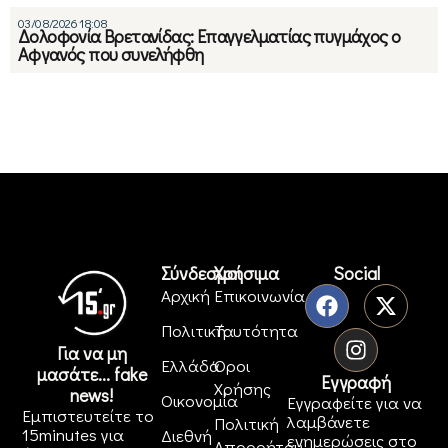
03/08/2026 18:08
Δολοφονία Βρετανίδας: Επαγγελματίας πυγμάχος ο
Αφγανός που συνελήφθη
Σύνδεσμοι
Χρήσιμα
Social
Αρχική
Επικοινωνία
Πολιτική
Ταυτότητα
Για να μη
Ελλάδα
Όροι
μασάτε... fake
Εγγραφή
Χρήσης
news!
Οικονομία
Εγγραφείτε για να
Εμπιστευτείτε το
λαμβάνετε
Πολιτική
15minutes για
Διεθνή
ενημερώσεις στο
Απορρήτου