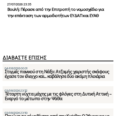
27/07/2026 23:35
Βουλή: Πέρασε από την Επιτροπή το νομοσχέδιο για
την επέκταση των αρμοδιοτήτων ΕΥΔΑΠ και ΕΥΑΘ
ΔΙΑΒΑΣΤΕ ΕΠΙΣΗΣ
04/08/2026 00:01
Στιγμές πανικού στη Νάξο: Ατζαμής χειριστής σκάφους
έχασε τον έλεγχο και… καβάλησε δύο ακόμη πλοιάρια
03/08/2026 23:52
Τέταρτη νύχτα μάχης με τις φλόγες στη Δυτική Αττική –
Ενεργό το μέτωπο στην Ψάθα
03/08/2026 23:50