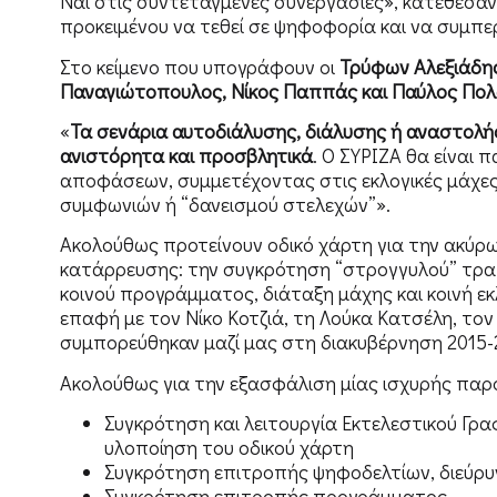
Ναι στις συντεταγμένες συνεργασίες», κατέθεσαν
προκειμένου να τεθεί σε ψηφοφορία και να συμπε
Στο κείμενο που υπογράφουν οι
Τρύφων Αλεξιάδης
Παναγιώτοπουλος, Νίκος Παππάς και Παύλος Πο
«
Τα σενάρια αυτοδιάλυσης, διάλυσης ή αναστολή
ανιστόρητα και προσβλητικά
. Ο ΣΥΡΙΖΑ θα είναι
αποφάσεων, συμμετέχοντας στις εκλογικές μάχες
συμφωνιών ή “δανεισμού στελεχών”».
Ακολούθως προτείνουν οδικό χάρτη για την ακύ
κατάρρευσης: την συγκρότηση “στρογγυλού” τρα
κοινού προγράμματος, διάταξη μάχης και κοινή εκ
επαφή με τον Νίκο Κοτζιά, τη Λούκα Κατσέλη, τον
συμπορεύθηκαν μαζί μας στη διακυβέρνηση 2015-
Ακολούθως για την εξασφάλιση μίας ισχυρής παρ
Συγκρότηση και λειτουργία Εκτελεστικού Γρ
υλοποίηση του οδικού χάρτη
Συγκρότηση επιτροπής ψηφοδελτίων, διεύρυ
Συγκρότηση επιτροπής προγράμματος