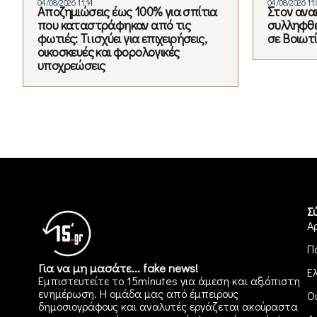
04/08/2026 11:14
04/08/2026 11:
Αποζημιώσεις έως 100% για σπίτια
Στον ανακ
που καταστράφηκαν από τις
συλληφθέ
φωτιές: Τι ισχύει για επιχειρήσεις,
σε Βοιωτί
οικοσκευές και φορολογικές
υποχρεώσεις
Σ
Α
Π
Για να μη μασάτε... fake news!
Ε
Εμπιστευτείτε το 15minutes για άμεση και αξιόπιστη
ενημέρωση. Η ομάδα μας από έμπειρους
Ο
δημοσιογράφους και αναλυτές εργάζεται ακούραστα