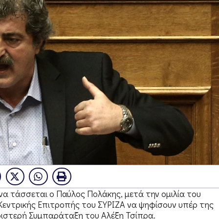
α τάσσεται ο Παύλος Πολάκης, μετά την ομιλία του
Κεντρικής Επιτροπής του ΣΥΡΙΖΑ να ψηφίσουν υπέρ της
ριστερή Συμπαράταξη του Αλέξη Τσίπρα.