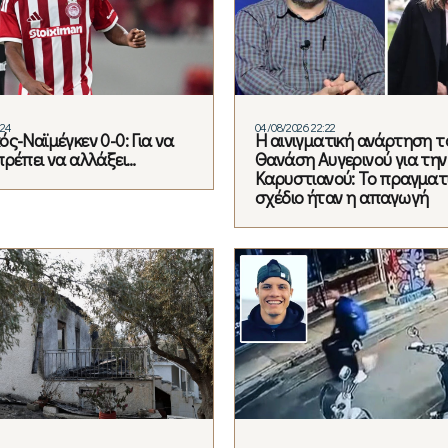
:24
04/08/2026 22:22
ς-Ναϊμέγκεν 0-0: Για να
Η αινιγματική ανάρτηση τ
πρέπει να αλλάξει…
Θανάση Αυγερινού για την
Καρυστιανού: Το πραγματ
σχέδιο ήταν η απαγωγή