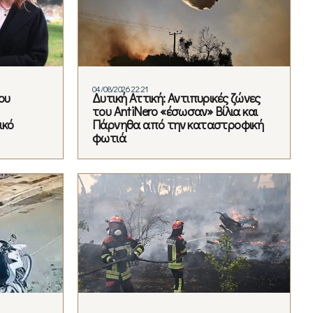
04/08/2026 22:21
ου
Δυτική Αττική: Αντιπυρικές ζώνες
του AntiNero «έσωσαν» Βίλια και
ικό
Πάρνηθα από την καταστροφική
φωτιά