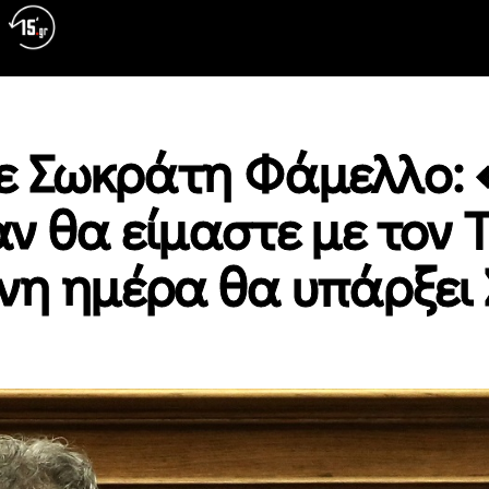
ε Σωκράτη Φάμελλο: 
αν θα είμαστε με τον 
νη ημέρα θα υπάρξει 