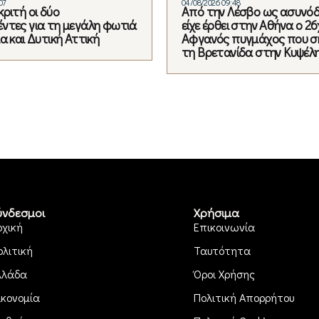
07
04/08/2026 09:48
ριτή οι δύο
Από την Λέσβο ως ασυνό
ντες για τη μεγάλη φωτιά
είχε έρθει στην Αθήνα ο 2
α και Δυτική Αττική
Αφγανός πυγμάχος που 
τη Βρετανίδα στην Κυψέλ
ύνδεσμοι
Χρήσιμα
ρχική
Επικοινωνία
ολιτική
Ταυτότητα
λλάδα
Όροι Χρήσης
ικονομία
Πολιτική Απορρήτου