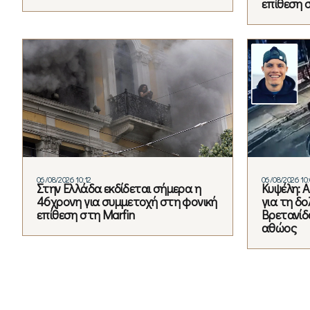
επίθεση 
06/08/2026 10:12
06/08/2026 10:
Στην Ελλάδα εκδίδεται σήμερα η
Κυψέλη: 
46χρονη για συμμετοχή στη φονική
για τη δ
επίθεση στη Marfin
Βρετανίδα
αθώος