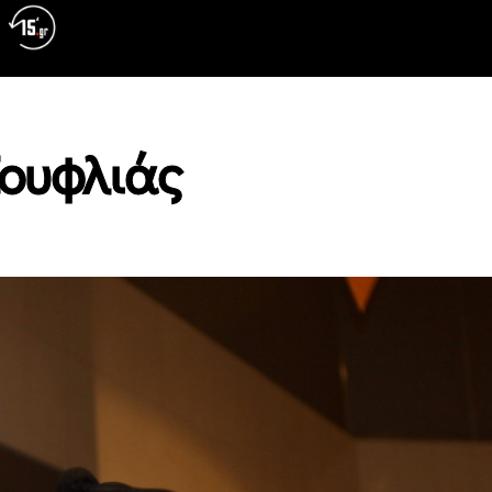
Σουφλιάς