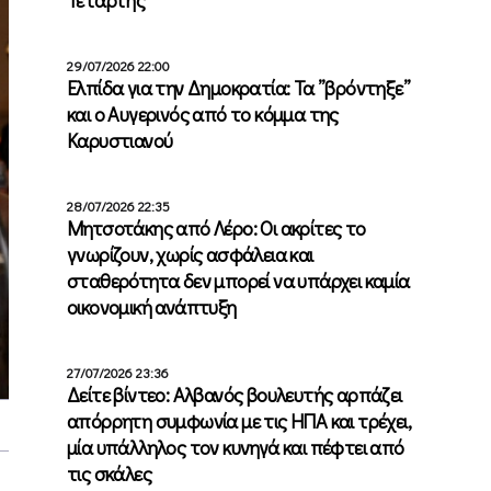
29/07/2026 22:00
Ελπίδα για την Δημοκρατία: Τα ”βρόντηξε”
και ο Αυγερινός από το κόμμα της
Καρυστιανού
28/07/2026 22:35
Μητσοτάκης από Λέρο: Οι ακρίτες το
γνωρίζουν, χωρίς ασφάλεια και
σταθερότητα δεν μπορεί να υπάρχει καμία
οικονομική ανάπτυξη
27/07/2026 23:36
Δείτε βίντεο: Αλβανός βουλευτής αρπάζει
απόρρητη συμφωνία με τις ΗΠΑ και τρέχει,
μία υπάλληλος τον κυνηγά και πέφτει από
τις σκάλες