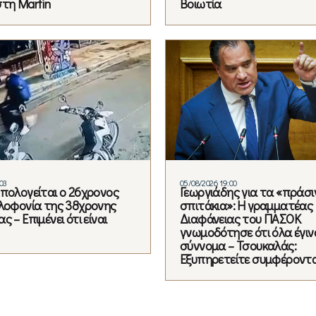
στη Marfin
Βοιωτία
03
05/08/2026 19:00
Απολογείται ο 26χρονος
Γεωργιάδης για τα «πράσι
ολοφονία της 38χρονης
σπιτάκια»: Η γραμματέας
ς – Επιμένει ότι είναι
Διαφάνειας του ΠΑΣΟΚ
γνωμοδότησε ότι όλα έγιν
σύννομα – Τσουκαλάς:
Εξυπηρετείτε συμφέροντ