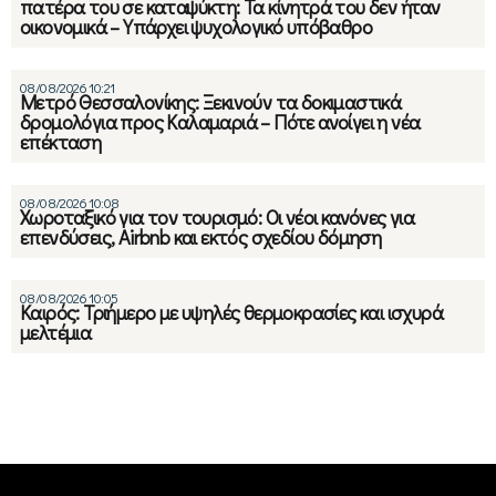
πατέρα του σε καταψύκτη: Τα κίνητρά του δεν ήταν
οικονομικά – Υπάρχει ψυχολογικό υπόβαθρο
08/08/2026 10:21
Μετρό Θεσσαλονίκης: Ξεκινούν τα δοκιμαστικά
δρομολόγια προς Καλαμαριά – Πότε ανοίγει η νέα
επέκταση
08/08/2026 10:08
Χωροταξικό για τον τουρισμό: Οι νέοι κανόνες για
επενδύσεις, Airbnb και εκτός σχεδίου δόμηση
08/08/2026 10:05
Καιρός: Τριήμερο με υψηλές θερμοκρασίες και ισχυρά
μελτέμια