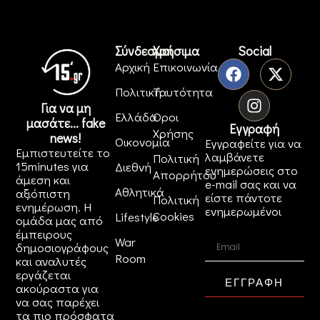
Σύνδεσμοι
Χρήσιμα
Social
Αρχική
Επικοινωνία
Πολιτική
Ταυτότητα
Για να μη
Ελλάδα
Όροι
μασάτε... fake
Εγγραφή
Χρήσης
news!
Οικονομία
Εγγραφείτε για να
Εμπιστευτείτε το
λαμβάνετε
Πολιτική
15minutes για
Διεθνή
ενημερώσεις στο
Απορρήτου
άμεση και
e-mail σας και να
Αθλητικά
αξιόπιστη
είστε πάντοτε
Πολιτική
ενημέρωση. Η
ενημερωμένοι
Cookies
Lifestyle
ομάδα μας από
έμπειρους
War
δημοσιογράφους
Room
και αναλυτές
εργάζεται
ΕΓΓΡΑΦΗ
ακούραστα για
να σας παρέχει
τα πιο πρόσφατα