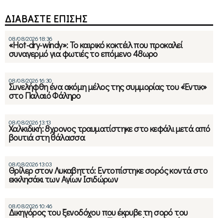
ΔΙΑΒΑΣΤΕ ΕΠΙΣΗΣ
08/08/2026 18:36
«Hot-dry-windy»: Το καιρικό κοκτέιλ που προκαλεί
συναγερμό για φωτιές το επόμενο 48ωρο
08/08/2026 16:30
Συνελήφθη ένα ακόμη μέλος της συμμορίας του «Έντικ»
στο Παλαιό Φάληρο
08/08/2026 13:13
Χαλκιδική: 8χρονος τραυματίστηκε στο κεφάλι μετά από
βουτιά στη θάλασσα
08/08/2026 13:03
Θρίλερ στον Λυκαβηττό: Εντοπίστηκε σορός κοντά στο
εκκλησάκι των Αγίων Ισιδώρων
08/08/2026 10:46
Δικηγόρος του ξενοδόχου που έκρυβε τη σορό του