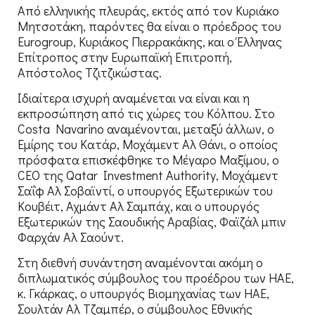
Από ελληνικής πλευράς, εκτός από τον Κυριάκο
Μητσοτάκη, παρόντες θα είναι ο πρόεδρος του
Eurogroup, Κυριάκος Πιερρακάκης, και ο Έλληνας
Επίτροπος στην Ευρωπαϊκή Επιτροπή,
Απόστολος Τζιτζικώστας.
Ιδιαίτερα ισχυρή αναμένεται να είναι και η
εκπροσώπηση από τις χώρες του Κόλπου. Στο
Costa Navarino αναμένονται, μεταξύ άλλων, ο
Εμίρης του Κατάρ, Μοχάμεντ Αλ Θάνι, ο οποίος
πρόσφατα επισκέφθηκε το Μέγαρο Μαξίμου, ο
CEO της Qatar Investment Authority, Μοχάμεντ
Σαΐφ Αλ Σοβαϊντί, ο υπουργός Εξωτερικών του
Κουβέιτ, Αχμάντ Αλ Σαμπάχ, και ο υπουργός
Εξωτερικών της Σαουδικής Αραβίας, Φαϊζάλ μπιν
Φαρχάν Αλ Σαούντ.
Στη διεθνή συνάντηση αναμένονται ακόμη ο
διπλωματικός σύμβουλος του προέδρου των ΗΑΕ,
κ. Γκάρκας, ο υπουργός Βιομηχανίας των ΗΑΕ,
Σουλτάν Αλ Τζαμπέρ, ο σύμβουλος Εθνικής