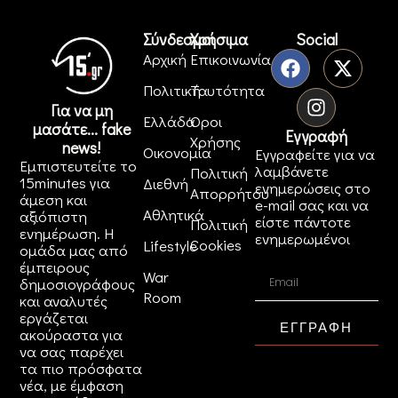
Σύνδεσμοι
Χρήσιμα
Social
Αρχική
Επικοινωνία
Πολιτική
Ταυτότητα
Για να μη
Ελλάδα
Όροι
μασάτε... fake
Εγγραφή
Χρήσης
news!
Οικονομία
Εγγραφείτε για να
Εμπιστευτείτε το
λαμβάνετε
Πολιτική
15minutes για
Διεθνή
ενημερώσεις στο
Απορρήτου
άμεση και
e-mail σας και να
Αθλητικά
αξιόπιστη
είστε πάντοτε
Πολιτική
ενημέρωση. Η
ενημερωμένοι
Cookies
Lifestyle
ομάδα μας από
έμπειρους
War
δημοσιογράφους
Room
και αναλυτές
εργάζεται
ΕΓΓΡΑΦΗ
ακούραστα για
να σας παρέχει
τα πιο πρόσφατα
νέα, με έμφαση