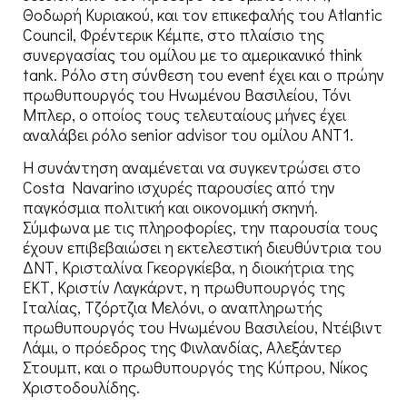
Θοδωρή Κυριακού, και τον επικεφαλής του Atlantic
Council, Φρέντερικ Κέμπε, στο πλαίσιο της
συνεργασίας του ομίλου με το αμερικανικό think
tank. Ρόλο στη σύνθεση του event έχει και ο πρώην
πρωθυπουργός του Ηνωμένου Βασιλείου, Τόνι
Μπλερ, ο οποίος τους τελευταίους μήνες έχει
αναλάβει ρόλο senior advisor του ομίλου ΑΝΤ1.
Η συνάντηση αναμένεται να συγκεντρώσει στο
Costa Navarino ισχυρές παρουσίες από την
παγκόσμια πολιτική και οικονομική σκηνή.
Σύμφωνα με τις πληροφορίες, την παρουσία τους
έχουν επιβεβαιώσει η εκτελεστική διευθύντρια του
ΔΝΤ, Κρισταλίνα Γκεοργκίεβα, η διοικήτρια της
ΕΚΤ, Κριστίν Λαγκάρντ, η πρωθυπουργός της
Ιταλίας, Τζόρτζια Μελόνι, ο αναπληρωτής
πρωθυπουργός του Ηνωμένου Βασιλείου, Ντέιβιντ
Λάμι, ο πρόεδρος της Φινλανδίας, Αλεξάντερ
Στουμπ, και ο πρωθυπουργός της Κύπρου, Νίκος
Χριστοδουλίδης.