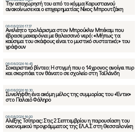
Την αποχώρησή του από το κόμμα Καρυστιανού
ανακοίνωσε και ο επιχειρηματίας Νίκος Μπρουτζάκη
08/08/2026 17:37
Ανελέητο τρολάρισμα στον Μπρούκλιν Μπέκαμ που
έβρασε μακαρόνια με θαλασσινό νερό: «Μήπως τα
καύσιμα του σκάφους είναι το μυστικό συστατικό;» του
γράφουν
08/08/2026 16:45
Σοκαριστικό βίντεο: Η στιγμή που ο 14χρονος ανοίγει πυρ
και σκορπάει τον θάνατο σε σχολείο στη Ταϊλάνδη
08/08/2026 16:30
Συνελήφθη ένα ακόμη μέλος της συμμορίας του «Έντικ»
στο Παλαιό Φάληρο
08/08/2026 16:00
Αλέξης Τσίπρας: Στις 2 Σεπτεμβρίου η παρουσίαση του
οικονομικού προγράμματος της ΕΛ.Α.Σ στη Θεσσαλονίκη