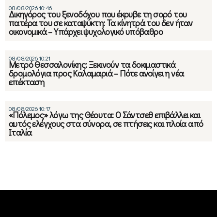
08/08/2026 10:46
Δικηγόρος του ξενοδόχου που έκρυβε τη σορό του
πατέρα του σε καταψύκτη: Τα κίνητρά του δεν ήταν
οικονομικά – Υπάρχει ψυχολογικό υπόβαθρο
08/08/2026 10:21
Μετρό Θεσσαλονίκης: Ξεκινούν τα δοκιμαστικά
δρομολόγια προς Καλαμαριά – Πότε ανοίγει η νέα
επέκταση
08/08/2026 10:17
«Πόλεμος» λόγω της Θέουτα: Ο Σάντσεθ επιβάλλει και
αυτός ελέγχους στα σύνορα, σε πτήσεις και πλοία από
Ιταλία