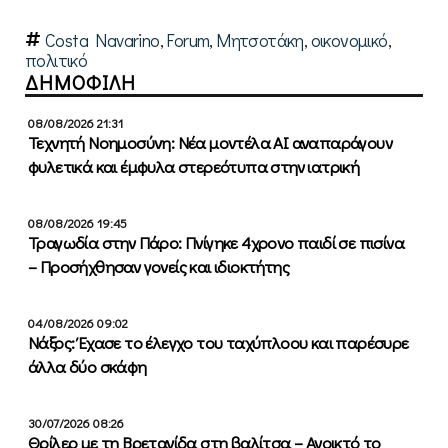
Costa Navarino
,
Forum
,
Μητσοτάκη
,
οικονομικό
,
πολιτικό
ΔΗΜΟΦΙΛΗ
08/08/2026 21:31
Τεχνητή Νοημοσύνη: Νέα μοντέλα ΑΙ αναπαράγουν
φυλετικά και έμφυλα στερεότυπα στην ιατρική
08/08/2026 19:45
Τραγωδία στην Πάρο: Πνίγηκε 4χρονο παιδί σε πισίνα
– Προσήχθησαν γονείς και ιδιοκτήτης
04/08/2026 09:02
Νάξος: Έχασε το έλεγχο του ταχύπλοου και παρέσυρε
άλλα δύο σκάφη
30/07/2026 08:26
Θρίλερ με τη Βρετανίδα στη βαλίτσα – Ανοικτό το