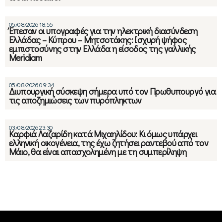
05/08/2026 18:55
Έπεσαν οι υπογραφές για την ηλεκτρική διασύνδεση
Ελλάδας – Κύπρου – Μητσοτάκης: Ισχυρή ψήφος
εμπιστοσύνης στην Ελλάδα η είσοδος της γαλλικής
Meridiam
05/08/2026 09:34
Διυπουργική σύσκεψη σήμερα υπό τον Πρωθυπουργό για
τις αποζημιώσεις των πυρόπληκτων
03/08/2026 23:30
Καρφιά Λαζαρίδη κατά Μιχαηλίδου: Κι όμως υπάρχει
ελληνική οικογένεια, της έχω ζητήσει ραντεβού από τον
Μάιο, θα είναι απασχολημένη με τη συμπερίληψη