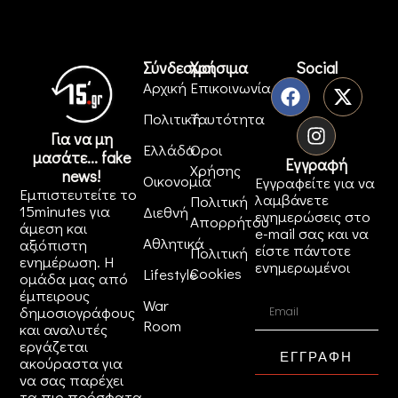
Σύνδεσμοι
Χρήσιμα
Social
Αρχική
Επικοινωνία
Πολιτική
Ταυτότητα
Για να μη
Ελλάδα
Όροι
μασάτε... fake
Εγγραφή
Χρήσης
news!
Οικονομία
Εγγραφείτε για να
Εμπιστευτείτε το
λαμβάνετε
Πολιτική
15minutes για
Διεθνή
ενημερώσεις στο
Απορρήτου
άμεση και
e-mail σας και να
Αθλητικά
αξιόπιστη
είστε πάντοτε
Πολιτική
ενημέρωση. Η
ενημερωμένοι
Cookies
Lifestyle
ομάδα μας από
έμπειρους
War
δημοσιογράφους
Room
και αναλυτές
εργάζεται
ΕΓΓΡΑΦΗ
ακούραστα για
να σας παρέχει
τα πιο πρόσφατα