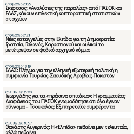
07/08/2026 23:25
Σκέρτσος: «Αναλύσεις της παραλίας» από ΠΑΣΟΚ και
ΕΛΑΣ, κάνουν επιλεκτική κοπτοραπτική στατιστικών
στοιχείων
07/08/2026 21:21
Νέες καταγγελίες στην Ελπίδα για τη Δημοκρατία:
Γρατσία, Γαλανός, Καρυστιανού και αυλικοί το
μετέτρεψαν σε φοβικό αρχηγικό κόμμα
07/08/2026 18:19
ΕΛΑΣ: Πλήγμα για την ελληνική εξωτερική πολιτική η
συμφωνία Τουρκίας-Σαουδικής Αραβίας-Πακιστάν
05/08/2026 19:00
Γεωργιάδης για τα «πράσινα σπιτάκια»: Η γραμματέας
Διαφάνειας του ΠΑΣΟΚ γνωμοδότησε ότι όλα έγιναν
σύννομα – Τσουκαλάς: Εξυπηρετείτε συμφέροντα
05/08/2026 18:57
Θανάσης Αυγερινός: Η «Ελπίδα» πεθαίνει μεν τελευταία,
αλλά πεθαίνει