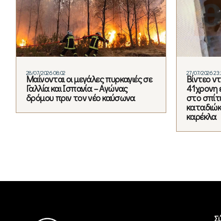
28/07/2026 08:02
27/07/2026 23
Μαίνονται οι μεγάλες πυρκαγιές σε
Βίντεο ν
Γαλλία και Ισπανία – Αγώνας
41χρονη 
δρόμου πριν τον νέο καύσωνα
στο σπίτι
καταδιώκε
καρέκλα
Σ