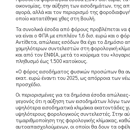
οικονομίας, την αύξηση των εισοδημάτων, της α
αγορά, αλλά και τον περιορισμό της φοροδιαφυγ
οποίο κατατέθηκε χθες στη Βουλή.
Τα συνολικά έσοδα από φόρους προβλέπεται να φτ
να είναι ο ΦΠΑ με επιπλέον 1,6 δισ. ευρώ και ο 
Αντίθετα, απώλειες εσόδων θα έχει το Δημόσιο
χαμηλότερων συντελεστών στη φορολογική κλίμα
και από τον ΕΝΦΙΑ, μετά το κούρεμα του «λογαριασ
πληθυσμό έως 1.500 κατοίκους.
«Ο φόρος εισοδήματος φυσικών προσώπων θα ανέλ
εκατ. ευρώ έναντι του 2025, ως απόρροια των νέ
προσχέδιο.
Οι περιορισμένες για τα δημόσια έσοδα απώλειες–
γεγονός ότι η αύξηση των εισοδημάτων λόγω των
υψηλότερα εισοδηματικά κλιμάκια εκατοντάδες χι
υψηλότερους φορολογικούς συντελεστές. Στην αύ
τιμαριθμοποίηση της φορολογικής κλίμακας, καθ
αυτοαπασχολούμενων, οι οποίοι θα δουν τα οφέλ