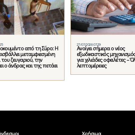
:25
27/07/2026 07:29
τοκουμέντο από τη Σύρο: Η
Ανοίγει σήμερα ο νέος
εισβάλλει μεταμφιεσμένη
εξωδικαστικός μηχανισμό
 του ζευγαριού, την
για χιλιάδες οφειλέτες – Όλ
ι ο άνδρας και της πετάει
λεπτομέρειες
ύνδεσμοι
Χρήσιμα