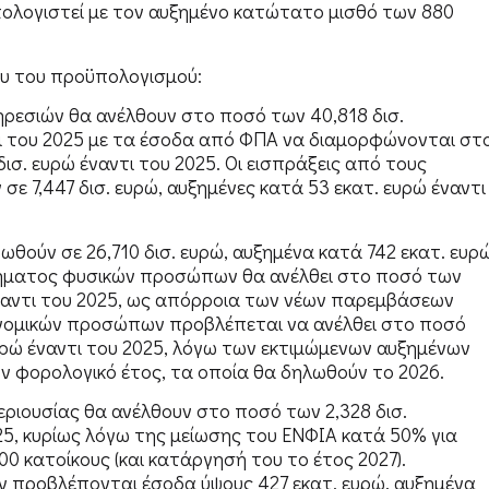
ολογιστεί με τον αυξημένο κατώτατο μισθό των 880
ου του προϋπολογισμού:
ηρεσιών θα ανέλθουν στο ποσό των 40,818 δισ.
ντι του 2025 με τα έσοδα από ΦΠΑ να διαμορφώνονται στ
ισ. ευρώ έναντι του 2025. Οι εισπράξεις από τους
ε 7,447 δισ. ευρώ, αυξημένες κατά 53 εκατ. ευρώ έναντι
ούν σε 26,710 δισ. ευρώ, αυξημένα κατά 742 εκατ. ευρ
σοδήματος φυσικών προσώπων θα ανέλθει στο ποσό των
 έναντι του 2025, ως απόρροια των νέων παρεμβάσεων
 νομικών προσώπων προβλέπεται να ανέλθει στο ποσό
ευρώ έναντι του 2025, λόγω των εκτιμώμενων αυξημένων
 φορολογικό έτος, τα οποία θα δηλωθούν το 2026.
ριουσίας θα ανέλθουν στο ποσό των 2,328 δισ.
25, κυρίως λόγω της μείωσης του ΕΝΦΙΑ κατά 50% για
500 κατοίκους (και κατάργησή του το έτος 2027).
ν προβλέπονται έσοδα ύψους 427 εκατ. ευρώ, αυξημένα