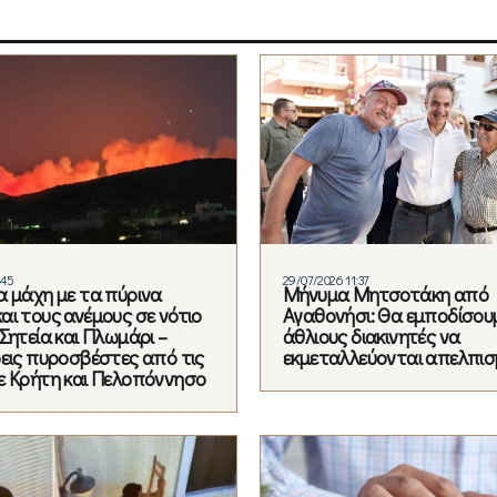
:45
29/07/2026 11:37
α μάχη με τα πύρινα
Μήνυμα Μητσοτάκη από
αι τους ανέμους σε νότιο
Αγαθονήσι: Θα εμποδίσου
Σητεία και Πλωμάρι –
άθλιους διακινητές να
ρεις πυροσβέστες από τις
εκμεταλλεύονται απελπισ
ε Κρήτη και Πελοπόννησο