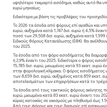
υψηλότερο τεκμαρτό εισόδημα, καθώς αυτό θα υπ
ευρώ μηνιαίως.
Ειδικότερα με βάση τις προβλέψεις του προσχεδί
Το 2026 τα έσοδα από φόρους επί αγαθών και υπ
ευρώ, αυξημένα κατά 1,747 δισ. ευρώ ή 4,5% ένα
ποσό των 29,508 δισ. ευρώ, αυξημένα κατά 1,599 δ
Ειδικούς Φόρους Κατανάλωσης (ΕΦΚ) θα ανέλθουν σ
του 2025.
Τα έσοδα από τον φόρο εισοδήματος θα διαμορφωθ
ή 2,9% έναντι του 2025. Ειδικότερα ο φόρος ει
15,785 δισ. ευρώ, μειωμένος κατά 93 εκατ. ευρώ
στην φορολογική κλίμακα. Ο φόρος εισοδήματος
των 8,659 δισ. ευρώ, αυξημένος κατά 859 εκατ. 
αποτελεσμάτων των επιχειρήσεων κατά το τρέχον
Τα έσοδα από τους τακτικούς φόρους ακίνητης πε
ευρώ, μειωμένα κατά 83 εκατ. ευρώ έναντι του 20
κύριες κατοικίες σε οικισμούς με πληθυσμό έως 1.
Από τους φόρους και τους δασμούς επί εισαγωγώ