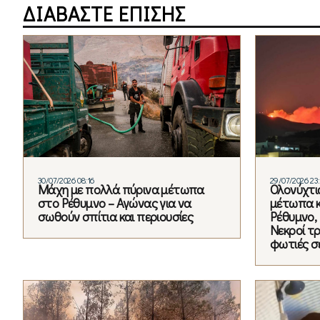
ΔΙΑΒΑΣΤΕ ΕΠΙΣΗΣ
30/07/2026 08:16
29/07/2026 23
Μάχη με πολλά πύρινα μέτωπα
Ολονύχτι
στο Ρέθυμνο – Αγώνας για να
μέτωπα κ
σωθούν σπίτια και περιουσίες
Ρέθυμνο, 
Νεκροί τ
φωτιές σ