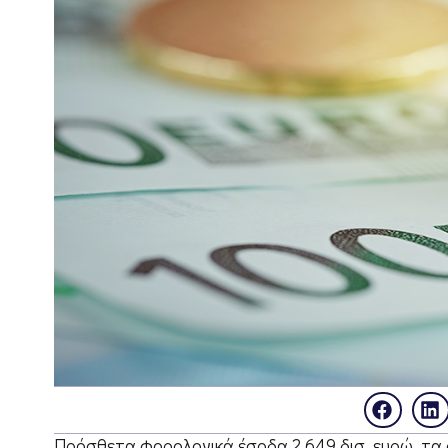
Πρόσθετα φορολογικά έσοδα 2,649 δισ. ευρώ, τα