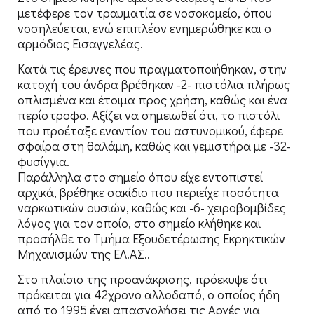
μετέφερε τον τραυματία σε νοσοκομείο, όπου
νοσηλεύεται, ενώ επιπλέον ενημερώθηκε και ο
αρμόδιος Εισαγγελέας.
Κατά τις έρευνες που πραγματοποιήθηκαν, στην
κατοχή του άνδρα βρέθηκαν -2- πιστόλια πλήρως
οπλισμένα και έτοιμα προς χρήση, καθώς και ένα
περίστροφο. Αξίζει να σημειωθεί ότι, το πιστόλι
που προέταξε εναντίον του αστυνομικού, έφερε
σφαίρα στη θαλάμη, καθώς και γεμιστήρα με -32-
φυσίγγια.
Παράλληλα στο σημείο όπου είχε εντοπιστεί
αρχικά, βρέθηκε σακίδιο που περιείχε ποσότητα
ναρκωτικών ουσιών, καθώς και -6- χειροβομβίδες
λόγος για τον οποίο, στο σημείο κλήθηκε και
προσήλθε το Τμήμα Εξουδετέρωσης Εκρηκτικών
Μηχανισμών της ΕΛ.ΑΣ..
Στο πλαίσιο της προανάκρισης, πρόεκυψε ότι
πρόκειται για 42χρονο αλλοδαπό, ο οποίος ήδη
από το 1995 έχει απασχολήσει τις Αρχές για