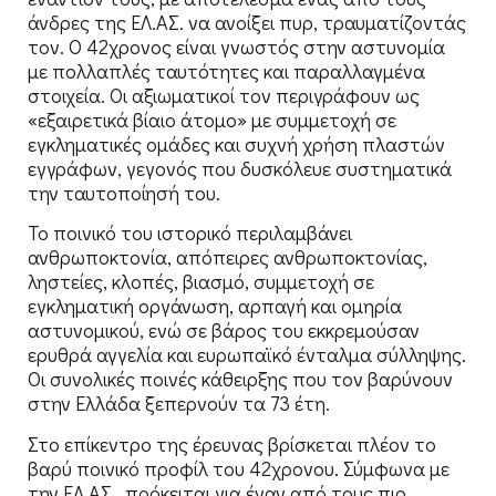
άνδρες της ΕΛ.ΑΣ. να ανοίξει πυρ, τραυματίζοντάς
τον. Ο 42χρονος είναι γνωστός στην αστυνομία
με πολλαπλές ταυτότητες και παραλλαγμένα
στοιχεία. Οι αξιωματικοί τον περιγράφουν ως
«εξαιρετικά βίαιο άτομο» με συμμετοχή σε
εγκληματικές ομάδες και συχνή χρήση πλαστών
εγγράφων, γεγονός που δυσκόλευε συστηματικά
την ταυτοποίησή του.
Το ποινικό του ιστορικό περιλαμβάνει
ανθρωποκτονία, απόπειρες ανθρωποκτονίας,
ληστείες, κλοπές, βιασμό, συμμετοχή σε
εγκληματική οργάνωση, αρπαγή και ομηρία
αστυνομικού, ενώ σε βάρος του εκκρεμούσαν
ερυθρά αγγελία και ευρωπαϊκό ένταλμα σύλληψης.
Οι συνολικές ποινές κάθειρξης που τον βαρύνουν
στην Ελλάδα ξεπερνούν τα 73 έτη.
Στο επίκεντρο της έρευνας βρίσκεται πλέον το
βαρύ ποινικό προφίλ του 42χρονου. Σύμφωνα με
την ΕΛ.ΑΣ., πρόκειται για έναν από τους πιο