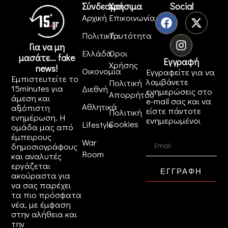
Σύνδεσμοι
Χρήσιμα
Social
Αρχική
Επικοινωνία
Πολιτική
Ταυτότητα
Για να μη
Ελλάδα
Όροι
μασάτε... fake
Εγγραφή
Χρήσης
news!
Οικονομία
Εγγραφείτε για να
Εμπιστευτείτε το
λαμβάνετε
Πολιτική
15minutes για
Διεθνή
ενημερώσεις στο
Απορρήτου
άμεση και
e-mail σας και να
Αθλητικά
αξιόπιστη
είστε πάντοτε
Πολιτική
ενημέρωση. Η
ενημερωμένοι
Cookies
Lifestyle
ομάδα μας από
έμπειρους
War
δημοσιογράφους
Room
και αναλυτές
εργάζεται
ΕΓΓΡΑΦΗ
ακούραστα για
να σας παρέχει
τα πιο πρόσφατα
νέα, με έμφαση
στην αλήθεια και
την