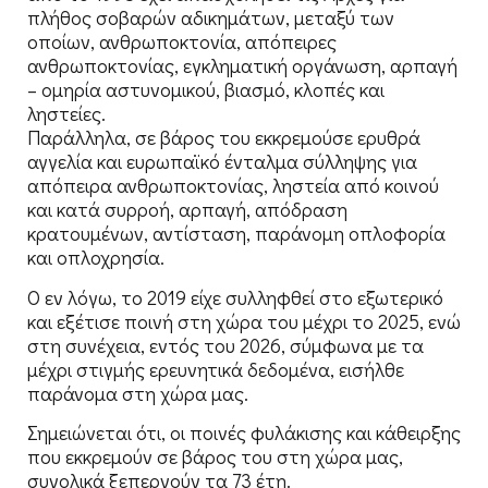
πλήθος σοβαρών αδικημάτων, μεταξύ των
οποίων, ανθρωποκτονία, απόπειρες
ανθρωποκτονίας, εγκληματική οργάνωση, αρπαγή
– ομηρία αστυνομικού, βιασμό, κλοπές και
ληστείες.
Παράλληλα, σε βάρος του εκκρεμούσε ερυθρά
αγγελία και ευρωπαϊκό ένταλμα σύλληψης για
απόπειρα ανθρωποκτονίας, ληστεία από κοινού
και κατά συρροή, αρπαγή, απόδραση
κρατουμένων, αντίσταση, παράνομη οπλοφορία
και οπλοχρησία.
Ο εν λόγω, το 2019 είχε συλληφθεί στο εξωτερικό
και εξέτισε ποινή στη χώρα του μέχρι το 2025, ενώ
στη συνέχεια, εντός του 2026, σύμφωνα με τα
μέχρι στιγμής ερευνητικά δεδομένα, εισήλθε
παράνομα στη χώρα μας.
Σημειώνεται ότι, οι ποινές φυλάκισης και κάθειρξης
που εκκρεμούν σε βάρος του στη χώρα μας,
συνολικά ξεπερνούν τα 73 έτη.