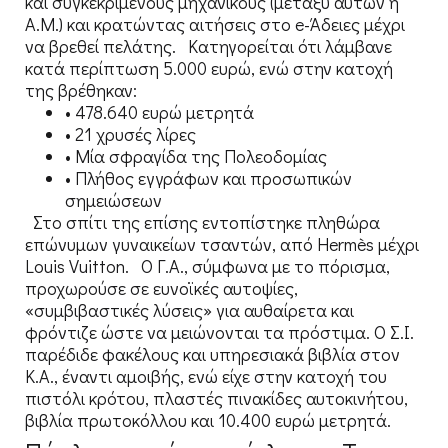
και συγκεκριμένους μηχανικούς (μεταξύ αυτών η
Α.Μ.) και κρατώντας αιτήσεις στο e-Άδειες μέχρι
να βρεθεί πελάτης. Κατηγορείται ότι λάμβανε
κατά περίπτωση 5.000 ευρώ, ενώ στην κατοχή
της βρέθηκαν:
• 478.640 ευρώ μετρητά
• 21 χρυσές λίρες
• Μία σφραγίδα της Πολεοδομίας
• Πλήθος εγγράφων και προσωπικών
σημειώσεων
Στο σπίτι της επίσης εντοπίστηκε πληθώρα
επώνυμων γυναικείων τσαντών, από Hermès μέχρι
Louis Vuitton. Ο Γ.Α., σύμφωνα με το πόρισμα,
προχωρούσε σε ευνοϊκές αυτοψίες,
«συμβιβαστικές λύσεις» για αυθαίρετα και
φρόντιζε ώστε να μειώνονται τα πρόστιμα. Ο Σ.Ι.
παρέδιδε φακέλους και υπηρεσιακά βιβλία στον
Κ.Α., έναντι αμοιβής, ενώ είχε στην κατοχή του
πιστόλι κρότου, πλαστές πινακίδες αυτοκινήτου,
βιβλία πρωτοκόλλου και 10.400 ευρώ μετρητά.