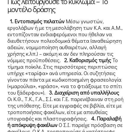
Πώς λειτουργούσε το κύκλωμα – Το
μοντέλο δράσης
1. Εντοπισμός πελατών
Μέσω γνωστών,
εργολάβων ή με τη μεσολάβηση των Κ.Α. και Α.Μ.,
εντοπίζονταν ενδιαφερόμενοι που ήθελαν να
διευθετήσουν πολεοδομικά θέματα (αναθεώρηση
αδειών, νομιμοποίηση αυθαιρέτων, αλλαγή
χρήσης κ.λπ.) – ακόμη κι αν δεν πληρούσαν τις
νόμιμες προϋποθέσεις.
2. Καθορισμός τιμής
Το
τίμημα ποίκιλε. Στις περισσότερες περιπτώσεις
υπήρχε «ταρίφα» ανά υπηρεσία. Οι συζητήσεις
γίνονταν πάντα με κωδικοποιημένη φρασεολογία
(«μαρούλια», «γράσο», «να το φτιάξουμε το σπίτι
του ξάδερφου»).
3. Διαχείριση από υπαλλήλους
Οι Κ.Θ., Τ.Κ., Γ.Α., Σ.Ι. και Γ.Ε. παρενέβαιναν στη ροή
της υπόθεσης. Είτε με εγγραφές σε βιβλία, είτε με
τροποποιήσεις φακέλων, είτε με απευθείας
υπογραφές και πλαστογραφήσεις.
4. Παραλαβή
ή απόκρυψη φακέλων
Ο Σ.Ι. παρείχε πρόσβαση σε
φακέλους. Ο Κ.Α. τροποποιούσε ή κατέστρεφε