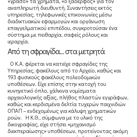
«γράσο» τα χρήματα, «ο ξάδερφος» για τον
αναπληρωτή διευθυντή. Συναντήσεις εκτός
υπηρεσίας, τηλεφωνικές επικοινωνίες μέσω
διαδικτυακών εφαρμογών και οργάνωση
επαγγελματικού επιπέδου, συγκροτούσαν ένα
σύστημα με πειθαρχία, σαφείς ρόλους και
ιεραρχία.
Από τη σφραγίδα… στα μετρητά
Ο Κ.Α. φέρεται να κατείχε σφραγίδες της
Υπηρεσίας, φακέλους από το Αρχείο, καθώς και
193 φυσικούς φακέλους πολεοδομικών
υποθέσεων. Είχε επίσης στην κατοχή του
κυνηγετικό όπλο, χάλκινα νομίσματα
αρχαιολογικής αξίας, πλήθος πλαστών εγγράφων,
καθώς και κερδισμένα δελτία τυχερών παιχνιδιών
ΟΠΑΠ – ενδεχομένως για κάλυψη χρηματικών
ροών. Η Κ.Θ., σύμφωνα με το υλικό της
δικογραφίας, είχε στήσει «μηχανισμό
διεκπεραίωσης» υποθέσεων, προτείνοντας ακόμη