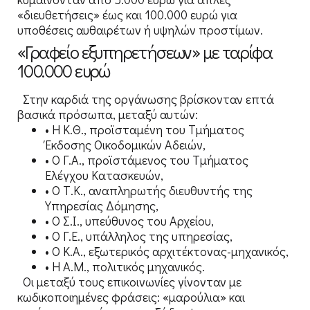
«διευθετήσεις» έως και 100.000 ευρώ για
υποθέσεις αυθαιρέτων ή υψηλών προστίμων.
«Γραφείο εξυπηρετήσεων» με ταρίφα
100.000 ευρώ
Στην καρδιά της οργάνωσης βρίσκονταν επτά
βασικά πρόσωπα, μεταξύ αυτών:
• Η Κ.Θ., προϊσταμένη του Τμήματος
Έκδοσης Οικοδομικών Αδειών,
• Ο Γ.Α., προϊστάμενος του Τμήματος
Ελέγχου Κατασκευών,
• Ο Τ.Κ., αναπληρωτής διευθυντής της
Υπηρεσίας Δόμησης,
• Ο Σ.Ι., υπεύθυνος του Αρχείου,
• Ο Γ.Ε., υπάλληλος της υπηρεσίας,
• Ο Κ.Α., εξωτερικός αρχιτέκτονας-μηχανικός,
• Η Α.Μ., πολιτικός μηχανικός.
Οι μεταξύ τους επικοινωνίες γίνονταν με
κωδικοποιημένες φράσεις: «μαρούλια» και