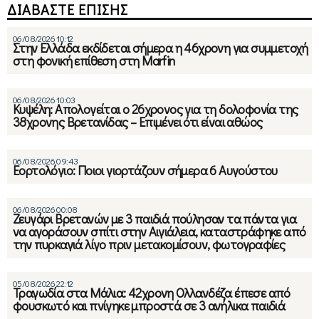
ΔΙΑΒΑΣΤΕ ΕΠΙΣΗΣ
06/08/2026 10:12
Στην Ελλάδα εκδίδεται σήμερα η 46χρονη για συμμετοχή
στη φονική επίθεση στη Marfin
06/08/2026 10:03
Κυψέλη: Απολογείται ο 26χρονος για τη δολοφονία της
38χρονης Βρετανίδας – Επιμένει ότι είναι αθώος
06/08/2026 09:43
Εορτολόγιο: Ποιοι γιορτάζουν σήμερα 6 Αυγούστου
06/08/2026 00:08
Ζευγάρι Βρετανών με 3 παιδιά πούλησαν τα πάντα για
να αγοράσουν σπίτι στην Αιγιάλεια, καταστράφηκε από
την πυρκαγιά λίγο πριν μετακομίσουν, φωτογραφίες
05/08/2026 22:12
Τραγωδία στα Μάλια: 42χρονη Ολλανδέζα έπεσε από
φουσκωτό και πνίγηκε μπροστά σε 3 ανήλικα παιδιά