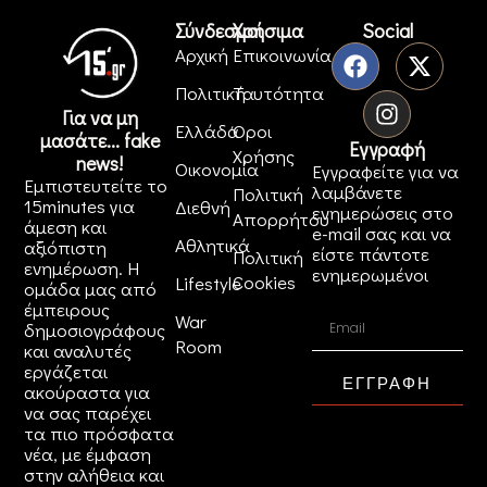
Σύνδεσμοι
Χρήσιμα
Social
Αρχική
Επικοινωνία
Πολιτική
Ταυτότητα
Για να μη
Ελλάδα
Όροι
μασάτε... fake
Εγγραφή
Χρήσης
news!
Οικονομία
Εγγραφείτε για να
Εμπιστευτείτε το
λαμβάνετε
Πολιτική
15minutes για
Διεθνή
ενημερώσεις στο
Απορρήτου
άμεση και
e-mail σας και να
Αθλητικά
αξιόπιστη
είστε πάντοτε
Πολιτική
ενημέρωση. Η
ενημερωμένοι
Cookies
Lifestyle
ομάδα μας από
έμπειρους
War
δημοσιογράφους
Room
και αναλυτές
εργάζεται
ΕΓΓΡΑΦΗ
ακούραστα για
να σας παρέχει
τα πιο πρόσφατα
νέα, με έμφαση
στην αλήθεια και