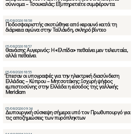
σύννομα – Τσουκαλάς: Εξυπηρετείτε συμφέροντα
05/08/2026 18:58
Ποδοσφαιριστής σκοτώθηκε από κεραυνό κατά τη
διάρκεια αγώνα στην Ταϊλάνδη, σκληρό βίντεο
05/08/2026 18:57
Θανάσης Αυγερινός: Η «Ελπίδα» πεθαίνει μεν τελευταία,
αλλά πεθαίνει
05/08/2026 18:55
Έπεσαν οι υπογραφές για την ηλεκτρική διασύνδεση
Ελλάδας – Κύπρου – Μητσοτάκης: Ισχυρή ψήφος
εμπιστοσύνης στην Ελλάδα η είσοδος της γαλλικής
Meridiam
05/08/2026 09:34
Διυπουργική σύσκεψη σήμερα υπό τον Πρωθυπουργό για
τις αποζημιώσεις των πυρόπληκτων
04/08/2026 23:24