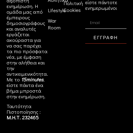
αξιόπιστη
είστε πάντοτε
Πολιτική
ενημέρωση. Η
ενημερωμένοι
Cookies
Lifestyle
ομάδα μας από
έμπειρους
War
δημοσιογράφους
Room
και αναλυτές
εργάζεται
ΕΓΓΡΑΦΗ
ακούραστα για
να σας παρέχει
τα πιο πρόσφατα
νέα, με έμφαση
στην αλήθεια και
την
αντικειμενικότητα.
Με το
15minutes
,
είστε πάντα ένα
βήμα μπροστά
στην
ενημέρωση
.
Ταυτότητα
Πιστοποίησης :
Μ.Η.Τ. 232465