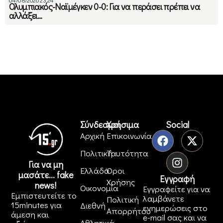
Ολυμπιακός-Ναϊμέγκεν 0-0: Για να περάσει πρέπει να
αλλάξει…
Σύνδεσμοι
Χρήσιμα
Social
Αρχική
Επικοινωνία
Πολιτική
Ταυτότητα
Για να μη
Ελλάδα
Όροι
μασάτε... fake
Εγγραφή
Χρήσης
news!
Οικονομία
Εγγραφείτε για να
Εμπιστευτείτε το
λαμβάνετε
Πολιτική
15minutes για
Διεθνή
ενημερώσεις στο
Απορρήτου
άμεση και
e-mail σας και να
Αθλητικά