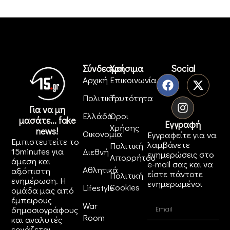
Σύνδεσμοι
Χρήσιμα
Social
Αρχική
Επικοινωνία
Πολιτική
Ταυτότητα
Για να μη
Ελλάδα
Όροι
μασάτε... fake
Εγγραφή
Χρήσης
news!
Οικονομία
Εγγραφείτε για να
Εμπιστευτείτε το
λαμβάνετε
Πολιτική
15minutes για
Διεθνή
ενημερώσεις στο
Απορρήτου
άμεση και
e-mail σας και να
Αθλητικά
αξιόπιστη
είστε πάντοτε
Πολιτική
ενημέρωση. Η
ενημερωμένοι
Cookies
Lifestyle
ομάδα μας από
έμπειρους
War
δημοσιογράφους
Room
και αναλυτές
εργάζεται