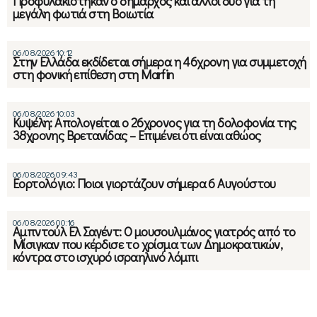
Προφυλακίστηκαν ο δήμαρχος και άλλοι δύο για τη
μεγάλη φωτιά στη Βοιωτία
06/08/2026 10:12
Στην Ελλάδα εκδίδεται σήμερα η 46χρονη για συμμετοχή
στη φονική επίθεση στη Marfin
06/08/2026 10:03
Κυψέλη: Απολογείται ο 26χρονος για τη δολοφονία της
38χρονης Βρετανίδας – Επιμένει ότι είναι αθώος
06/08/2026 09:43
Εορτολόγιο: Ποιοι γιορτάζουν σήμερα 6 Αυγούστου
06/08/2026 00:16
Αμπντούλ Ελ Σαγέντ: Ο μουσουλμάνος γιατρός από το
Μίσιγκαν που κέρδισε το χρίσμα των Δημοκρατικών,
κόντρα στο ισχυρό ισραηλινό λόμπι