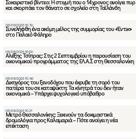
Σοκαριστικό βίντεο: Η στιγμή που ο 14χρονος ανοίγει πυρ
και σκορπάει τον θάνατο σε σχολείο στη Ταϊλάνδη
08/08/2026 16:30
Συνελήφθη ένα ακόμη μέλος της συμμορίας του «Έντικ»
στο Παλαιό Φάληρο
08/08/2026 16:00
Αλέξης Τσίπρας: Στις 2 Σεπτεμβρίου η παρουσίαση του
οικονομικού προγράμματος της ΕΛ.Α.Σ στη Θεσσαλονίκη
08/08/2026 10:46
Δικηγόρος του ξενοδόχου που έκρυβε τη σορό του
πατέρα του σε καταψύκτη: Τα κίνητρά του δεν ήταν
οικονομικά – Υπάρχει ψυχολογικό υπόβαθρο
08/08/2026 10:21
Μετρό Θεσσαλονίκης: Ξεκινούν τα δοκιμαστικά
δρομολόγια προς Καλαμαριά – Πότε ανοίγει η νέα
επέκταση