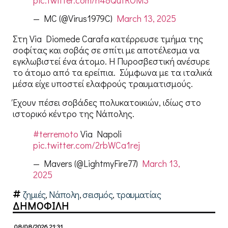
— MC (@Virus1979C)
March 13, 2025
Στη Via Diomede Carafa κατέρρευσε τμήμα της
σοφίτας και σοβάς σε σπίτι με αποτέλεσμα να
εγκλωβιστεί ένα άτομο. Η Πυροσβεστική ανέσυρε
το άτομο από τα ερείπια. Σύμφωνα με τα ιταλικά
μέσα είχε υποστεί ελαφρούς τραυματισμούς.
Έχουν πέσει σοβάδες πολυκατοικιών, ιδίως στο
ιστορικό κέντρο της Νάπολης.
#terremoto
Via Napoli
pic.twitter.com/2rbWCa1rej
— Mavers (@LightmyFire77)
March 13,
2025
ζημιές
,
Νάπολη
,
σεισμός
,
τραυματίας
ΔΗΜΟΦΙΛΗ
08/08/2026 21:31