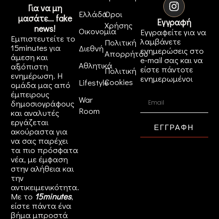
Για να μη
Ελλάδα
Όροι
μασάτε... fake
Εγγραφή
Χρήσης
news!
Οικονομία
Εγγραφείτε για να
Εμπιστευτείτε το
λαμβάνετε
Πολιτική
15minutes για
Διεθνή
ενημερώσεις στο
Απορρήτου
άμεση και
e-mail σας και να
Αθλητικά
αξιόπιστη
είστε πάντοτε
Πολιτική
ενημέρωση. Η
ενημερωμένοι
Cookies
Lifestyle
ομάδα μας από
έμπειρους
War
δημοσιογράφους
Room
και αναλυτές
εργάζεται
ΕΓΓΡΑΦΗ
ακούραστα για
να σας παρέχει
τα πιο πρόσφατα
νέα, με έμφαση
στην αλήθεια και
την
αντικειμενικότητα.
Με το
15minutes
,
είστε πάντα ένα
βήμα μπροστά