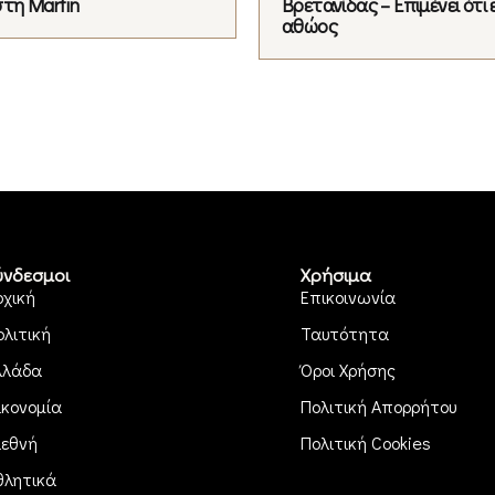
στη Marfin
Βρετανίδας – Επιμένει ότι ε
αθώος
ύνδεσμοι
Χρήσιμα
ρχική
Επικοινωνία
ολιτική
Ταυτότητα
λλάδα
Όροι Χρήσης
ικονομία
Πολιτική Απορρήτου
ιεθνή
Πολιτική Cookies
θλητικά