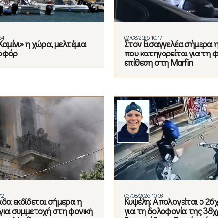
24
07/08/2026 10:17
Καμίνι» η χώρα, μελτέμια
Στον Εισαγγελέα σήμερα 
ποφόρ
που κατηγορείται για τη φ
επίθεση στη Marfin
12
06/08/2026 10:03
άδα εκδίδεται σήμερα η
Κυψέλη: Απολογείται ο 26
για συμμετοχή στη φονική
για τη δολοφονία της 38