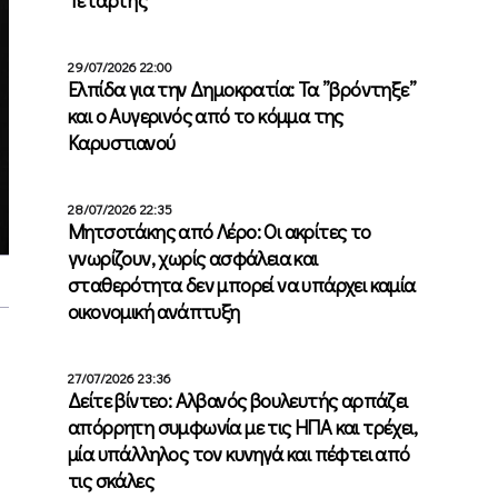
29/07/2026 22:00
Ελπίδα για την Δημοκρατία: Τα ”βρόντηξε”
και ο Αυγερινός από το κόμμα της
Καρυστιανού
28/07/2026 22:35
Μητσοτάκης από Λέρο: Οι ακρίτες το
γνωρίζουν, χωρίς ασφάλεια και
σταθερότητα δεν μπορεί να υπάρχει καμία
οικονομική ανάπτυξη
27/07/2026 23:36
Δείτε βίντεο: Αλβανός βουλευτής αρπάζει
απόρρητη συμφωνία με τις ΗΠΑ και τρέχει,
μία υπάλληλος τον κυνηγά και πέφτει από
τις σκάλες