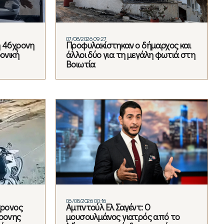
07/08/2026 09:27
η 46χρονη
Προφυλακίστηκαν ο δήμαρχος και
ονική
άλλοι δύο για τη μεγάλη φωτιά στη
Βοιωτία
06/08/2026 00:16
χρονος
Αμπντούλ Ελ Σαγέντ: Ο
χρονης
μουσουλμάνος γιατρός από το