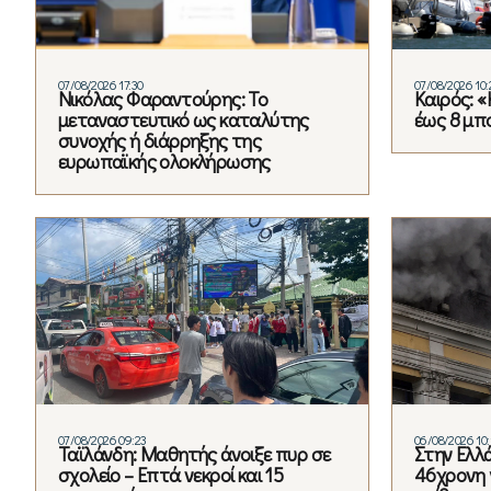
07/08/2026 17:30
07/08/2026 10:
Νικόλας Φαραντούρης: Το
Καιρός: «
μεταναστευτικό ως καταλύτης
έως 8 μ
συνοχής ή διάρρηξης της
ευρωπαϊκής ολοκλήρωσης
07/08/2026 09:23
06/08/2026 10:
Ταϊλάνδη: Μαθητής άνοιξε πυρ σε
Στην Ελλ
σχολείο – Επτά νεκροί και 15
46χρονη 