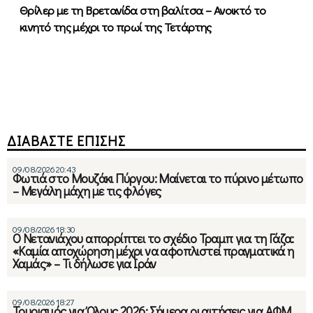
Θρίλερ με τη Βρετανίδα στη βαλίτσα – Ανοικτό το
κινητό της μέχρι το πρωί της Τετάρτης
ΔΙΑΒΑΣΤΕ ΕΠΙΣΗΣ
09/08/2026 20:43
Φωτιά στο Μουζάκι Πύργου: Μαίνεται το πύρινο μέτωπο
– Μεγάλη μάχη με τις φλόγες
09/08/2026 18:30
Ο Νετανιάχου απορρίπτει το σχέδιο Τραμπ για τη Γάζα:
«Καμία αποχώρηση μέχρι να αφοπλιστεί πραγματικά η
Χαμάς» – Τι δήλωσε για Ιράν
09/08/2026 18:27
Τουρισμός για Όλους 2026: Σήμερα οι αιτήσεις για ΑΦΜ