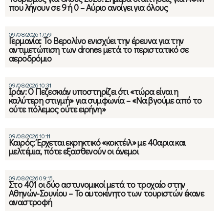
που λήγουν σε 9 ή 0 – Αύριο ανοίγει για όλους
09/08/2026 17:59
Γερμανία: Το Βερολίνο ενισχύει την έρευνα για την
αντιμετώπιση των drones μετά το περιστατικό σε
αεροδρόμιο
09/08/2026 10:31
Ιράν: Ο Πεζεσκιάν υποστηρίζει ότι «τώρα είναι η
καλύτερη στιγμή» για συμφωνία – «Να βγούμε από το
ούτε πόλεμος ούτε ειρήνη»
09/08/2026 10:11
Καιρός: Έρχεται εκρηκτικό «κοκτέιλ» με 40αρια και
μελτέμια, πότε εξασθενούν οι άνεμοι
09/08/2026 09:15
Στο 401 οι δύο αστυνομικοί μετά το τροχαίο στην
Αθηνών-Σουνίου – Το αυτοκίνητο των τουριστών έκανε
αναστροφή