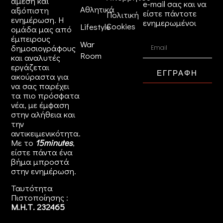
άμεση και
e-mail σας και να
Αθλητικά
αξιόπιστη
είστε πάντοτε
Πολιτική
ενημέρωση. Η
ενημερωμένοι
Cookies
Lifestyle
ομάδα μας από
έμπειρους
War
δημοσιογράφους
Room
και αναλυτές
εργάζεται
ΕΓΓΡΑΦΗ
ακούραστα για
να σας παρέχει
τα πιο πρόσφατα
νέα, με έμφαση
στην αλήθεια και
την
αντικειμενικότητα.
Με το
15minutes
,
είστε πάντα ένα
βήμα μπροστά
στην
ενημέρωση
.
Ταυτότητα
Πιστοποίησης :
Μ.Η.Τ. 232465