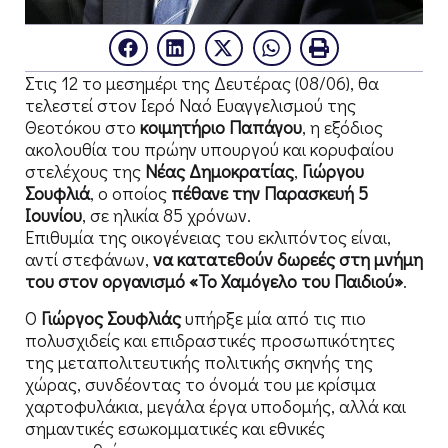
Στις 12 το μεσημέρι της Δευτέρας (08/06), θα
τελεστεί στον Ιερό Ναό Ευαγγελισμού της
Θεοτόκου στο
κοιμητήριο Παπάγου
, η εξόδιος
ακολουθία του πρώην υπουργού και κορυφαίου
στελέχους της
Νέας Δημοκρατίας
,
Γιώργου
Σουφλιά
, ο οποίος
πέθανε την Παρασκευή 5
Ιουνίου
, σε ηλικία 85 χρόνων.
Επιθυμία της οικογένειας του εκλιπόντος είναι,
αντί στεφάνων,
να κατατεθούν δωρεές στη μνήμη
του στον οργανισμό «Το Χαμόγελο του Παιδιού»
.
Ο
Γιώργος Σουφλιάς
υπήρξε μία από τις πιο
πολυσχιδείς και επιδραστικές προσωπικότητες
της μεταπολιτευτικής πολιτικής σκηνής της
χώρας, συνδέοντας το όνομά του με κρίσιμα
χαρτοφυλάκια, μεγάλα έργα υποδομής, αλλά και
σημαντικές εσωκομματικές και εθνικές