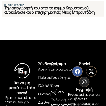
08/08/2026 18:20
Την αποχώρησή του από το κόμμα Καρυστιανού
ανακοίνωσε και ο επιχειρηματίας Νίκος Μπρουτζάκη
Σύνδεσμοι
Χρήσιμα
Social
Αρχική
Επικοινωνία
Πολιτική
Ταυτότητα
Για να μη
Ελλάδα
Όροι
μασάτε... fake
Εγγραφή
Χρήσης
news!
Οικονομία
Εγγραφείτε για να
Εμπιστευτείτε το
λαμβάνετε
Πολιτική
15minutes για
Διεθνή
ενημερώσεις στο
Απορρήτου